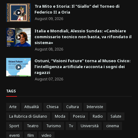
Tra Mito e Storia: Il "Giallo" del Torneo di
Federico II a Oria
August 09, 2026
Italia e Mondiali, Alessio Sundas: «Cambiare
commissario tecnico non basta, va rifondato il
sistema»
August 08, 2026
Ostuni, “Visioni Future” torna al Museo Civico:
l’intelligenza artificiale racconta i sogni dei
ragazzi
August 07, 2026
TAGS
Arte
Attualità
Chiesa
Cultura
Interviste
La Rubrica di Giuliano
Moda
Poesia
Radio
Salute
Sport
Teatro
Turismo
Tv
Università
cinema
eventi
film
video