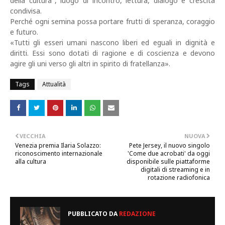
della cultura", luogo di incontro, lettura, dialogo e crescita
condivisa.
Perché ogni semina possa portare frutti di speranza, coraggio
e futuro.
«Tutti gli esseri umani nascono liberi ed eguali in dignità e
diritti. Essi sono dotati di ragione e di coscienza e devono
agire gli uni verso gli altri in spirito di fratellanza».
Tags
Attualità
VECCHIA
NUOVA
Venezia premia Ilaria Solazzo:
Pete Jersey, il nuovo singolo
riconoscimento internazionale
'Come due acrobati' da oggi
alla cultura
disponibile sulle piattaforme
digitali di streaming e in
rotazione radiofonica
PUBBLICATO DA
REDAZIONE