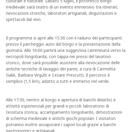
culturale e naturale. Sabato 5 luglio, il pittoresco borgo
medievale sarà teatro di un evento immersivo tra itinerari,
rievocazioni storiche, laboratori artigianali, degustazioni e
spettacoli dal vivo.
Il programma si apre alle 15:30 con il raduno dei partecipanti
presso il parcheggio auto del borgo e la presentazione della
giornata. Alle 16:00 partirà una suggestiva camminata verso la
necropoli longobarda, con tappa nei pressi del lavatoio
storico, dove sarà possibile assistere alla rievocazione delle
antiche tecniche di lavaggio dei panni, a cura di Carmelita
Galiè, Barbara Virgulti e Cesare Prescutti. Il percorso è
semplice (1,5 km), adatto a tutti e immerso nel verde.
Alle 17:30, rientro al borgo e apertura di banchi didattici e
attività esperienziali per grandi e piccoli: laboratorio di
tessitura storica, accampamento longobardo, dimostrazioni
di scherma medievale e antichi giochi popolari. I visitatori
potranno inoltre assaporare i sapori locali grazie a banchi
gastronomici e artigianali.