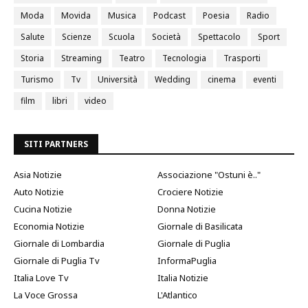
Moda
Movida
Musica
Podcast
Poesia
Radio
Salute
Scienze
Scuola
Società
Spettacolo
Sport
Storia
Streaming
Teatro
Tecnologia
Trasporti
Turismo
Tv
Università
Wedding
cinema
eventi
film
libri
video
SITI PARTNERS
Asia Notizie
Associazione "Ostuni è.."
Auto Notizie
Crociere Notizie
Cucina Notizie
Donna Notizie
Economia Notizie
Giornale di Basilicata
Giornale di Lombardia
Giornale di Puglia
Giornale di Puglia Tv
InformaPuglia
Italia Love Tv
Italia Notizie
La Voce Grossa
L'Atlantico