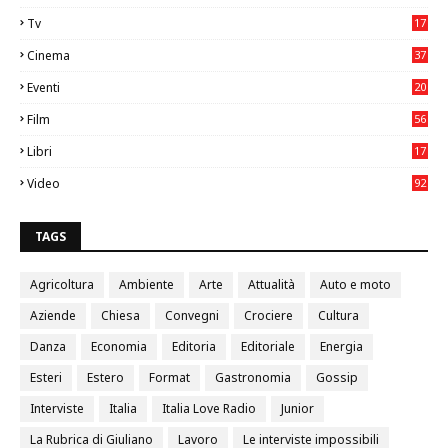
2
Tv
17
75
Cinema
37
3
Eventi
20
05
Film
56
0
Libri
17
4
Video
92
0
TAGS
Agricoltura
Ambiente
Arte
Attualità
Auto e moto
Aziende
Chiesa
Convegni
Crociere
Cultura
Danza
Economia
Editoria
Editoriale
Energia
Esteri
Estero
Format
Gastronomia
Gossip
Interviste
Italia
Italia Love Radio
Junior
La Rubrica di Giuliano
Lavoro
Le interviste impossibili