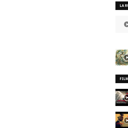
LA R
FIL