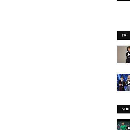
TV
STR