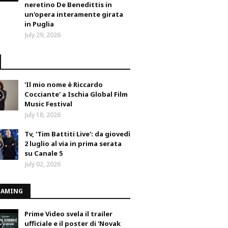
neretino De Benedittis in
un'opera interamente girata
in Puglia
July 29, 2026
'Il mio nome è Riccardo
Cocciante' a Ischia Global Film
Music Festival
July 18, 2026
Tv, 'Tim Battiti Live': da giovedì
2 luglio al via in prima serata
su Canale 5
July 02, 2026
EAMING
Prime Video svela il trailer
ufficiale e il poster di 'Novak