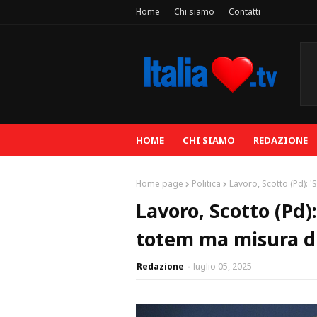
Home
Chi siamo
Contatti
HOME
CHI SIAMO
REDAZIONE
Home page
Politica
Lavoro, Scotto (Pd): '
Lavoro, Scotto (Pd)
totem ma misura di 
Redazione
luglio 05, 2025