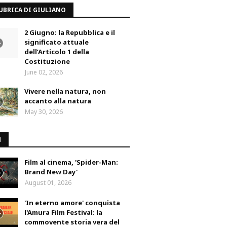
UBRICA DI GIULIANO
2 Giugno: la Repubblica e il
significato attuale
dell’Articolo 1 della
Costituzione
June 02, 2026
Vivere nella natura, non
accanto alla natura
May 30, 2026
M
Film al cinema, 'Spider-Man:
Brand New Day'
August 01, 2026
'In eterno amore' conquista
l'Amura Film Festival: la
commovente storia vera del