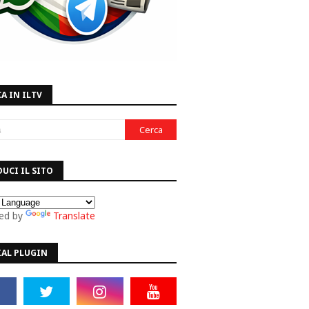
A IN ILTV
UCI IL SITO
ed by
Translate
IAL PLUGIN