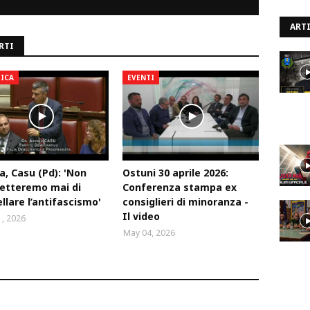
ARTI
RTI
TICA
EVENTI
a, Casu (Pd): 'Non
Ostuni 30 aprile 2026:
etteremo mai di
Conferenza stampa ex
llare l’antifascismo'
consiglieri di minoranza -
Il video
, 2026
May 04, 2026