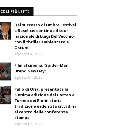
COLI PIÙ LETTI
Dal successo di Ombre Festival
a Baselice: continua il tour
nazionale di Luigi Del Vecchio
con il thriller ambientato a
Ostuni
agosto 04, 2026
Film al cinema, 'Spider-Man:
Brand New Day'
agosto 01, 2026
Palio di Oria, presentata la
59esima edizione del Corteo e
Torneo dei Rioni: storia,
tradizione e identità cittadina
al centro della conferenza
stampa
agosto 05, 2026