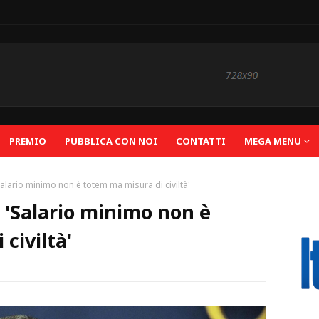
PREMIO
PUBBLICA CON NOI
CONTATTI
MEGA MENU
Salario minimo non è totem ma misura di civiltà'
: 'Salario minimo non è
civiltà'