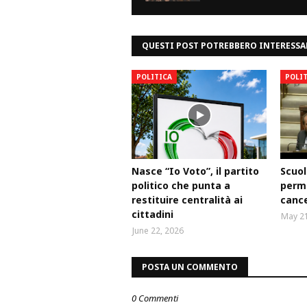
QUESTI POST POTREBBERO INTERESSA
POLITICA
POLI
Nasce “Io Voto”, il partito
Scuol
politico che punta a
perm
restituire centralità ai
cance
cittadini
May 21
June 22, 2026
POSTA UN COMMENTO
0 Commenti