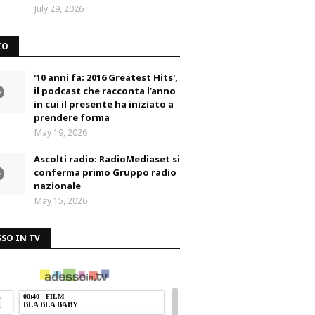
July 29, 2026
IO
'10 anni fa: 2016 Greatest Hits',
il podcast che racconta l’anno
in cui il presente ha iniziato a
prendere forma
May 19, 2026
Ascolti radio: RadioMediaset si
conferma primo Gruppo radio
nazionale
May 15, 2026
SO IN TV