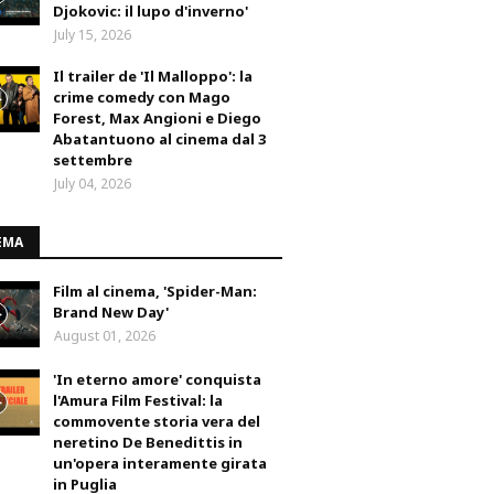
Djokovic: il lupo d'inverno'
July 15, 2026
Il trailer de 'Il Malloppo': la
crime comedy con Mago
Forest, Max Angioni e Diego
Abatantuono al cinema dal 3
settembre
July 04, 2026
EMA
Film al cinema, 'Spider-Man:
Brand New Day'
August 01, 2026
'In eterno amore' conquista
l'Amura Film Festival: la
commovente storia vera del
neretino De Benedittis in
un'opera interamente girata
in Puglia