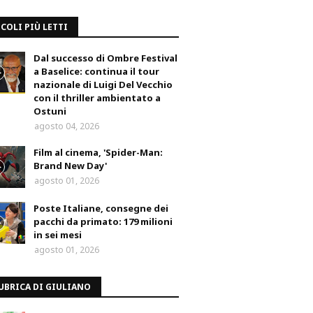
COLI PIÙ LETTI
Dal successo di Ombre Festival
a Baselice: continua il tour
nazionale di Luigi Del Vecchio
con il thriller ambientato a
Ostuni
agosto 04, 2026
Film al cinema, 'Spider-Man:
Brand New Day'
agosto 01, 2026
Poste Italiane, consegne dei
pacchi da primato: 179 milioni
in sei mesi
agosto 01, 2026
UBRICA DI GIULIANO