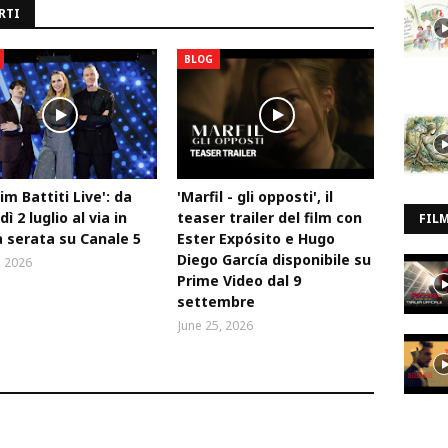
RTI
BLOG
Tim Battiti Live': da
'Marfil - gli opposti', il
ì 2 luglio al via in
teaser trailer del film con
FIL
 serata su Canale 5
Ester Expósito e Hugo
Diego García disponibile su
, 2026
Prime Video dal 9
settembre
June 25, 2026