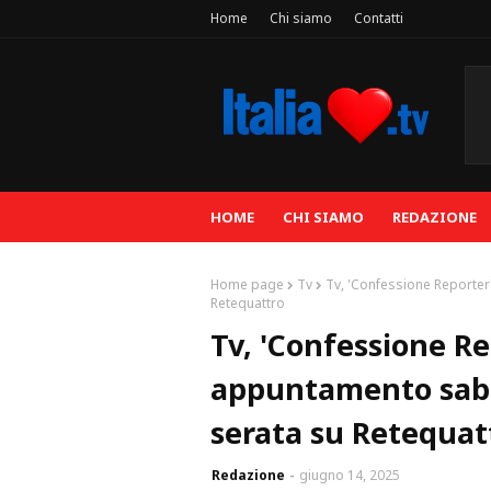
Home
Chi siamo
Contatti
HOME
CHI SIAMO
REDAZIONE
Home page
Tv
Tv, 'Confessione Reporter
Retequattro
Tv, 'Confessione Re
appuntamento saba
serata su Retequat
Redazione
giugno 14, 2025