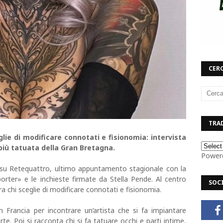
CERC
TRAD
glie di modificare connotati e fisionomia: intervista
più tatuata della Gran Bretagna.
Power
 su Retequattro, ultimo appuntamento stagionale con la
rter» e le inchieste firmate da Stella Pende. Al centro
SOC
tra chi sceglie di modificare connotati e fisionomia.
 Francia per incontrare un’artista che si fa impiantare
te. Poi si racconta chi si fa tatuare occhi e parti intime,