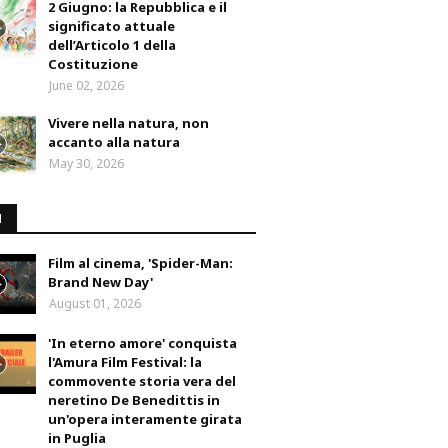
2 Giugno: la Repubblica e il
significato attuale
dell’Articolo 1 della
Costituzione
June 02, 2026
Vivere nella natura, non
accanto alla natura
May 30, 2026
M
Film al cinema, 'Spider-Man:
Brand New Day'
August 01, 2026
'In eterno amore' conquista
l'Amura Film Festival: la
commovente storia vera del
neretino De Benedittis in
un'opera interamente girata
in Puglia