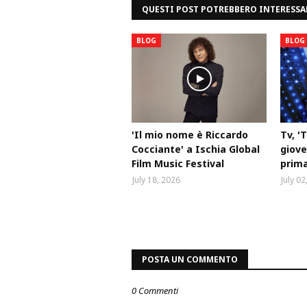
QUESTI POST POTREBBERO INTERESSA
BLOG
BLOG
'Il mio nome è Riccardo
Tv, '
Cocciante' a Ischia Global
gioved
Film Music Festival
prima
July 18, 2026
July 02
POSTA UN COMMENTO
0 Commenti