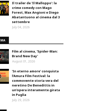
Il trailer de 'Il Malloppo': la
crime comedy con Mago
Forest, Max Angioni e Diego
Abatantuono al cinema dal 3
settembre
July 04, 2026
EMA
Film al cinema, 'Spider-Man:
Brand New Day'
August 01, 2026
'In eterno amore' conquista
l'Amura Film Festival: la
commovente storia vera del
neretino De Benedittis in
un'opera interamente girata
in Puglia
July 29, 2026