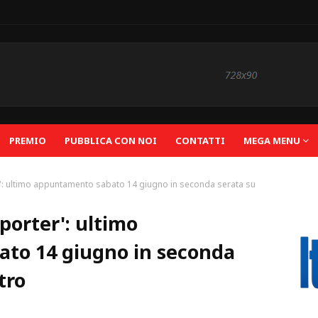
PREMIO
PUBBLICA CON NOI
CONTATTI
MEGA MENU
': ultimo appuntamento sabato 14 giugno in seconda serata su
porter': ultimo
to 14 giugno in seconda
tro