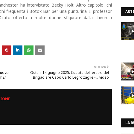
nchester, ha intervistato Becky Holt. Altro capitolo, chi
e chi frequenta i Botox Bar per una punturina. Il professor
ARTI
l’aiuto offerto a molte donne sfigurate dalla chirurgia
NUOVA
 nuovo
Ostuni 14 giugno 2025: L'uscita del feretro del
om24
Brigadiere Capo Carlo Legrottaglie - Il video
ZIONE
LA R