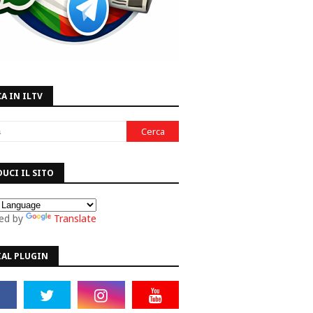
A IN ILTV
UCI IL SITO
ed by
Translate
IAL PLUGIN