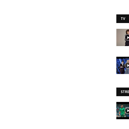
TV
STR