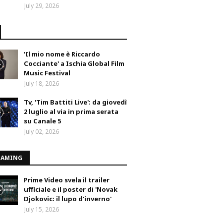
July 29, 2026
'Il mio nome è Riccardo
Cocciante' a Ischia Global Film
Music Festival
July 18, 2026
Tv, 'Tim Battiti Live': da giovedì
2 luglio al via in prima serata
su Canale 5
July 02, 2026
EAMING
Prime Video svela il trailer
ufficiale e il poster di 'Novak
Djokovic: il lupo d'inverno'
July 15, 2026