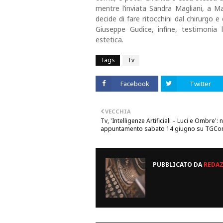
mentre l’inviata Sandra Magliani, a Ma
decide di fare ritocchini dal chirurgo 
Giuseppe Gudice, infine, testimonia 
estetica.
Tags
Tv
Facebook
Twitter
VECCHIA
Tv, 'Intelligenze Artificiali – Luci e Ombre':
appuntamento sabato 14 giugno su TGC
PUBBLICATO DA
REDA