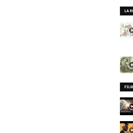
LA R
FIL