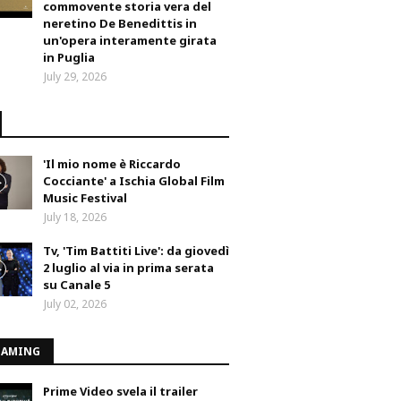
commovente storia vera del
neretino De Benedittis in
un'opera interamente girata
in Puglia
July 29, 2026
'Il mio nome è Riccardo
Cocciante' a Ischia Global Film
Music Festival
July 18, 2026
Tv, 'Tim Battiti Live': da giovedì
2 luglio al via in prima serata
su Canale 5
July 02, 2026
EAMING
Prime Video svela il trailer