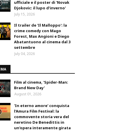
ufficiale e il poster di 'Novak
Djokovic: il lupo d'inverno'
July 15, 2026
Il trailer de 'Il Malloppo': la
crime comedy con Mago
Forest, Max Angioni e Diego
Abatantuono al cinema dal 3
settembre
July 04, 2026
EMA
Film al cinema, 'Spider-Man:
Brand New Day'
August 01, 2026
'In eterno amore' conquista
l'Amura Film Festival: la
commovente storia vera del
neretino De Benedittis in
un'opera interamente girata