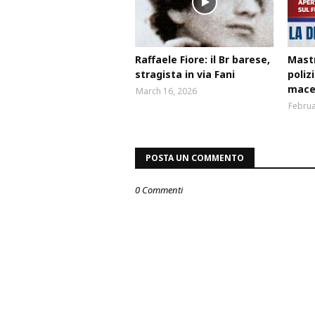
Raffaele Fiore: il Br barese,
Mastr
stragista in via Fani
poliz
macel
March 16, 2026
Februa
POSTA UN COMMENTO
0 Commenti