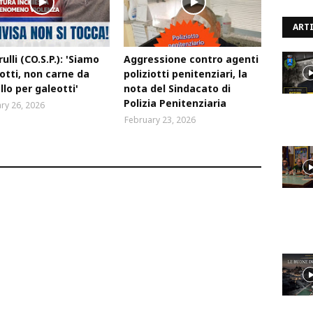
ARTI
ulli (CO.S.P.): 'Siamo
Aggressione contro agenti
iotti, non carne da
poliziotti penitenziari, la
lo per galeotti'
nota del Sindacato di
Polizia Penitenziaria
ry 26, 2026
February 23, 2026