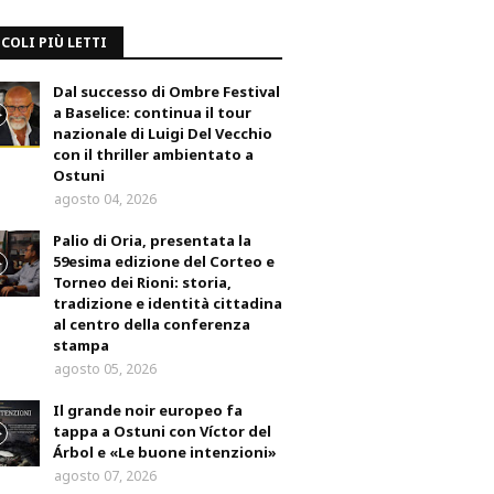
COLI PIÙ LETTI
Dal successo di Ombre Festival
a Baselice: continua il tour
nazionale di Luigi Del Vecchio
con il thriller ambientato a
Ostuni
agosto 04, 2026
Palio di Oria, presentata la
59esima edizione del Corteo e
Torneo dei Rioni: storia,
tradizione e identità cittadina
al centro della conferenza
stampa
agosto 05, 2026
Il grande noir europeo fa
tappa a Ostuni con Víctor del
Árbol e «Le buone intenzioni»
agosto 07, 2026