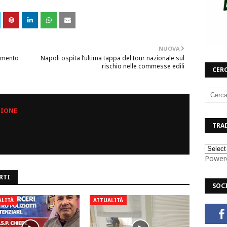
NUOVA
tamento
Napoli ospita l’ultima tappa del tour nazionale sul
rischio nelle commesse edili
CERC
ZIONE
TRAD
Power
RTI
SOC
ALITÀ
ATTUALITÀ