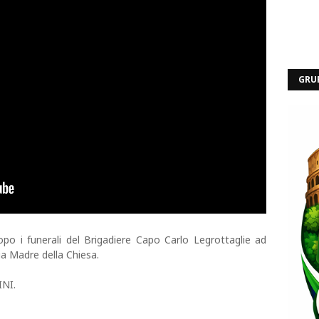
GRU
opo i funerali del Brigadiere Capo Carlo Legrottaglie ad
ia Madre della Chiesa.
INI.