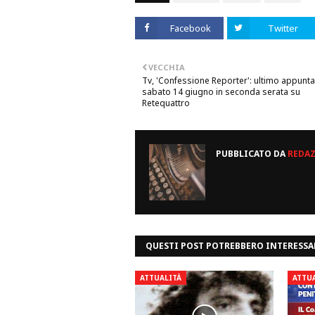
Facebook
Twitter
VECCHIA
Tv, 'Confessione Reporter': ultimo appun
sabato 14 giugno in seconda serata su
Retequattro
PUBBLICATO DA
REDA
QUESTI POST POTREBBERO INTERESSA
ATTUALITÀ
ATTU