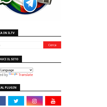
A IN ILTV
UCI IL SITO
ed by
Translate
IAL PLUGIN