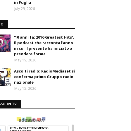
in Puglia
July 29, 2026
IO
'10 anni fa: 2016 Greatest Hits',
il podcast che racconta l’anno
in cui il presente ha iniziato a
prendere forma
May 19, 2026
Ascolti radio: RadioMediaset si
conferma primo Gruppo radio
nazionale
May 15, 2026
SO IN TV