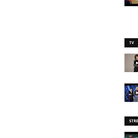
TV
STR