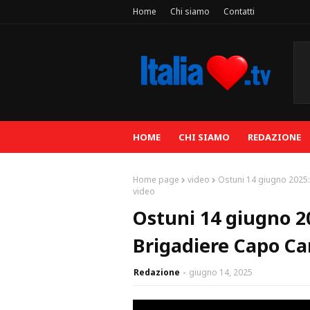
Home
Chi siamo
Contatti
HOME
CHI SIAMO
REDAZIONE
Home page
video
Ostuni 14 giugno 2025: 
video
Ostuni 14 giugno 20
Brigadiere Capo Car
Redazione
giugno 14, 2025