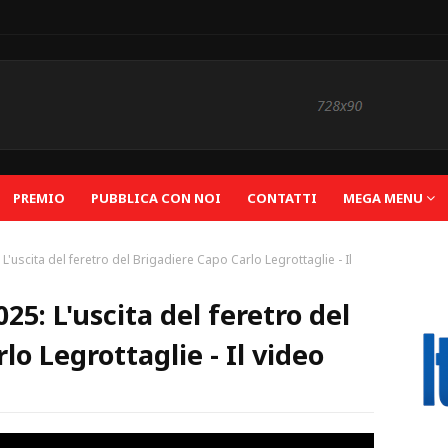
PREMIO
PUBBLICA CON NOI
CONTATTI
MEGA MENU
L'uscita del feretro del Brigadiere Capo Carlo Legrottaglie - Il
25: L'uscita del feretro del
lo Legrottaglie - Il video