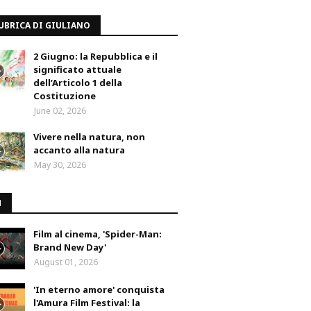
UBRICA DI GIULIANO
2 Giugno: la Repubblica e il
significato attuale
dell’Articolo 1 della
Costituzione
June 02, 2026
Vivere nella natura, non
accanto alla natura
May 30, 2026
M
Film al cinema, 'Spider-Man:
Brand New Day'
August 01, 2026
'In eterno amore' conquista
l'Amura Film Festival: la