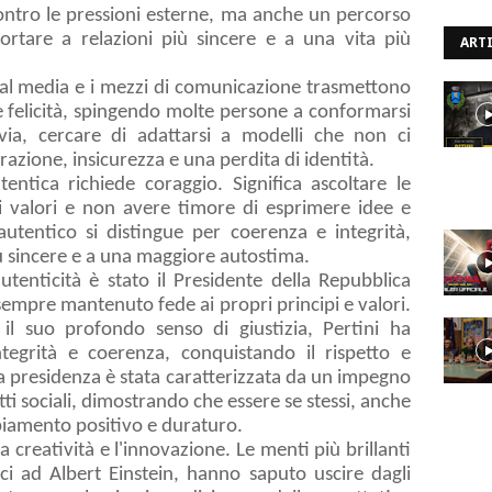
contro le pressioni esterne, ma anche un percorso
ortare a relazioni più sincere e a una vita più
ARTI
ial media e i mezzi di comunicazione trasmettono
e felicità, spingendo molte persone a conformarsi
avia, cercare di adattarsi a modelli che non ci
zione, insicurezza e una perdita di identità.
tentica richiede coraggio. Significa ascoltare le
ri valori e non avere timore di esprimere idee e
autentico si distingue per coerenza e integrità,
iù sincere e a una maggiore autostima.
tenticità è stato il Presidente della Repubblica
sempre mantenuto fede ai propri principi e valori.
 il suo profondo senso di giustizia, Pertini ha
tegrità e coerenza, conquistando il rispetto e
sua presidenza è stata caratterizzata da un impegno
tti sociali, dimostrando che essere se stessi, anche
biamento positivo e duraturo.
la creatività e l'innovazione. Le menti più brillanti
ci ad Albert Einstein, hanno saputo uscire dagli