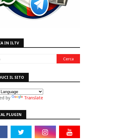
A IN ILTV
UCI IL SITO
ed by
Translate
IAL PLUGIN