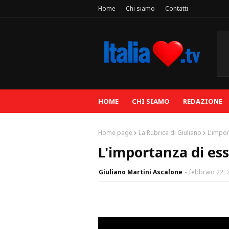
Home
Chi siamo
Contatti
HOME
CHI SIAMO
REDAZIONE
Home page
La Rubrica di Giuliano
L'impor
L'importanza di ess
Giuliano Martini Ascalone
febbraio 22, 