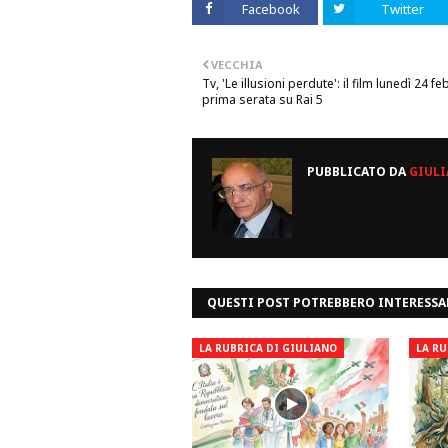
Facebook
Twitter
VECCHIA
Tv, 'Le illusioni perdute': il film lunedì 24 fe
prima serata su Rai 5
PUBBLICATO DA
GIULI
QUESTI POST POTREBBERO INTERESSA
LA RUBRICA DI GIULIANO
LA RU