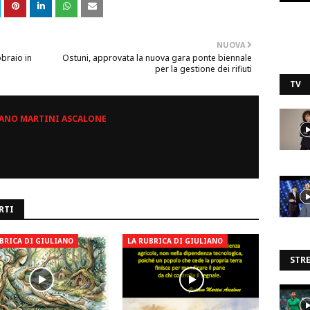
NUOVA
bbraio in
Ostuni, approvata la nuova gara ponte biennale
per la gestione dei rifiuti
TV
ANO MARTINI ASCALONE
RTI
BRICA DI GIULIANO
LA RUBRICA DI GIULIANO
STR