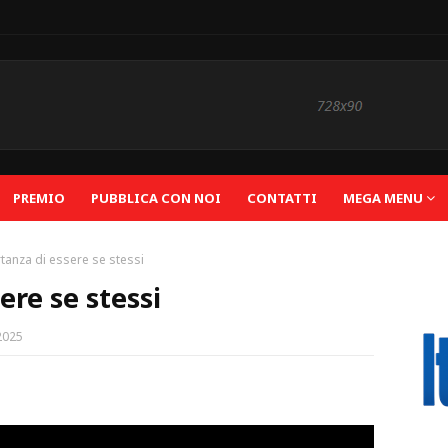
PREMIO
PUBBLICA CON NOI
CONTATTI
MEGA MENU
tanza di essere se stessi
ere se stessi
2025