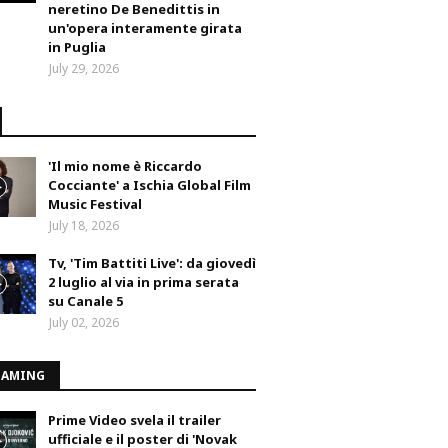
neretino De Benedittis in
un'opera interamente girata
in Puglia
July 29, 2026
'Il mio nome è Riccardo
Cocciante' a Ischia Global Film
Music Festival
July 18, 2026
Tv, 'Tim Battiti Live': da giovedì
2 luglio al via in prima serata
su Canale 5
July 02, 2026
EAMING
Prime Video svela il trailer
ufficiale e il poster di 'Novak