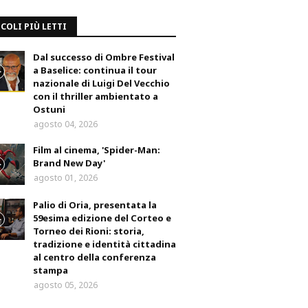
COLI PIÙ LETTI
Dal successo di Ombre Festival
a Baselice: continua il tour
nazionale di Luigi Del Vecchio
con il thriller ambientato a
Ostuni
agosto 04, 2026
Film al cinema, 'Spider-Man:
Brand New Day'
agosto 01, 2026
Palio di Oria, presentata la
59esima edizione del Corteo e
Torneo dei Rioni: storia,
tradizione e identità cittadina
al centro della conferenza
stampa
agosto 05, 2026