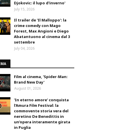
Djokovic: il lupo d'inverno'
July 15, 2026
Il trailer de 'Il Malloppo': la
crime comedy con Mago
Forest, Max Angioni e Diego
Abatantuono al cinema dal 3
settembre
July 04, 2026
EMA
Film al cinema, 'Spider-Man:
Brand New Day'
August 01, 2026
'In eterno amore' conquista
l'Amura Film Festival: la
commovente storia vera del
neretino De Benedittis in
un'opera interamente girata
in Puglia