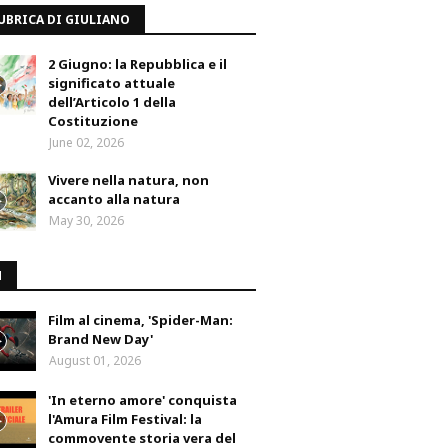
UBRICA DI GIULIANO
2 Giugno: la Repubblica e il
significato attuale
dell’Articolo 1 della
Costituzione
June 02, 2026
Vivere nella natura, non
accanto alla natura
May 30, 2026
M
Film al cinema, 'Spider-Man:
Brand New Day'
August 01, 2026
'In eterno amore' conquista
l'Amura Film Festival: la
commovente storia vera del