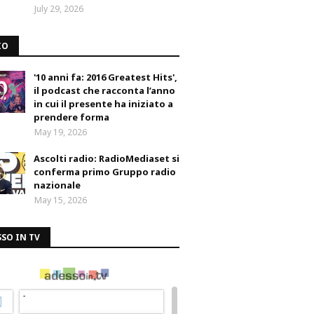
July 29, 2026
IO
'10 anni fa: 2016 Greatest Hits',
il podcast che racconta l’anno
in cui il presente ha iniziato a
prendere forma
May 19, 2026
Ascolti radio: RadioMediaset si
conferma primo Gruppo radio
nazionale
May 15, 2026
SO IN TV