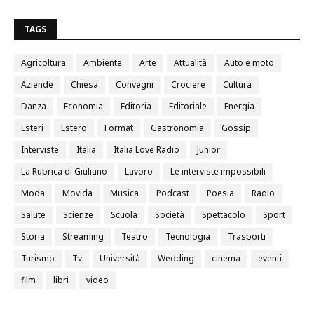
0
TAGS
Agricoltura
Ambiente
Arte
Attualità
Auto e moto
Aziende
Chiesa
Convegni
Crociere
Cultura
Danza
Economia
Editoria
Editoriale
Energia
Esteri
Estero
Format
Gastronomia
Gossip
Interviste
Italia
Italia Love Radio
Junior
La Rubrica di Giuliano
Lavoro
Le interviste impossibili
Moda
Movida
Musica
Podcast
Poesia
Radio
Salute
Scienze
Scuola
Società
Spettacolo
Sport
Storia
Streaming
Teatro
Tecnologia
Trasporti
Turismo
Tv
Università
Wedding
cinema
eventi
film
libri
video