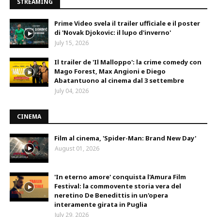
STREAMING
Prime Video svela il trailer ufficiale e il poster
di 'Novak Djokovic: il lupo d'inverno'
July 15, 2026
Il trailer de 'Il Malloppo': la crime comedy con
Mago Forest, Max Angioni e Diego
Abatantuono al cinema dal 3 settembre
July 04, 2026
CINEMA
Film al cinema, 'Spider-Man: Brand New Day'
August 01, 2026
'In eterno amore' conquista l'Amura Film
Festival: la commovente storia vera del
neretino De Benedittis in un'opera
interamente girata in Puglia
July 29, 2026