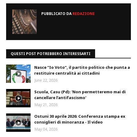
PUBBLICATO DA
REDAZIONE
QUESTI POST POTREBBERO INTERESSARTI
Nasce “Io Voto”, il partito politico che punta a
restituire centralità ai cittadini
June 22, 2026
Scuola, Casu (Pd): 'Non permetteremo mai di
cancellare l’antifascismo'
May 21, 2026
Ostuni 30 aprile 2026: Conferenza stampa ex
consiglieri di minoranza - Il video
May 04, 2026