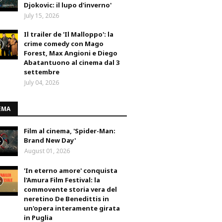
Djokovic: il lupo d'inverno'
July 15, 2026
Il trailer de 'Il Malloppo': la
crime comedy con Mago
Forest, Max Angioni e Diego
Abatantuono al cinema dal 3
settembre
July 04, 2026
EMA
Film al cinema, 'Spider-Man:
Brand New Day'
August 01, 2026
'In eterno amore' conquista
l'Amura Film Festival: la
commovente storia vera del
neretino De Benedittis in
un'opera interamente girata
in Puglia