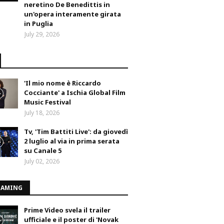
neretino De Benedittis in
un'opera interamente girata
in Puglia
July 29, 2026
'Il mio nome è Riccardo
Cocciante' a Ischia Global Film
Music Festival
July 18, 2026
Tv, 'Tim Battiti Live': da giovedì
2 luglio al via in prima serata
su Canale 5
July 02, 2026
EAMING
Prime Video svela il trailer
ufficiale e il poster di 'Novak