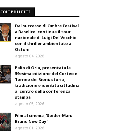
COLI PIÙ LETTI
Dal successo di Ombre Festival
a Baselice: continua il tour
nazionale di Luigi Del Vecchio
con il thriller ambientato a
Ostuni
agosto 04, 2026
Palio di Oria, presentata la
59esima edizione del Corteo e
Torneo dei Rioni: storia,
tradizione e identità cittadina
al centro della conferenza
stampa
agosto 05, 2026
Film al cinema, 'Spider-Man:
Brand New Day'
agosto 01, 2026