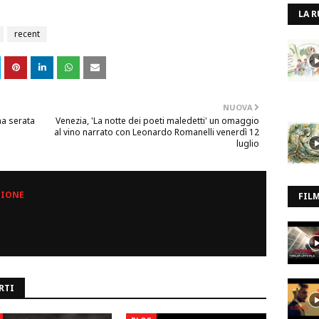
LA R
recent
NUOVA
ima serata
Venezia, 'La notte dei poeti maledetti' un omaggio
al vino narrato con Leonardo Romanelli venerdì 12
luglio
ZIONE
FIL
RTI