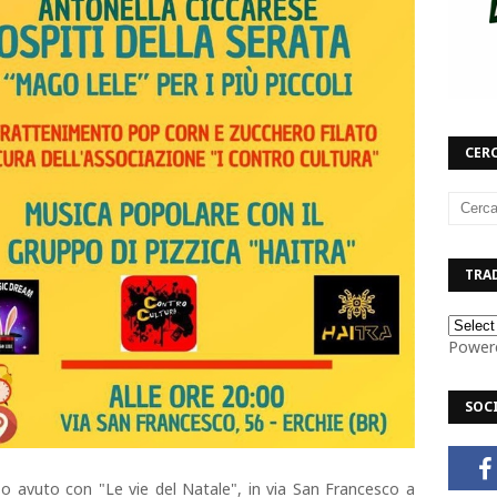
CERC
TRAD
Power
SOC
o avuto con "Le vie del Natale", in via San Francesco a