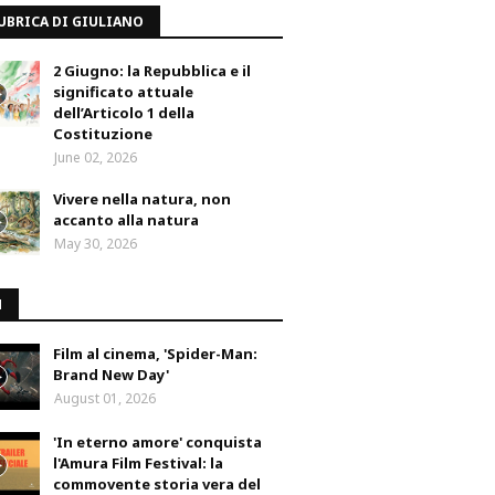
UBRICA DI GIULIANO
2 Giugno: la Repubblica e il
significato attuale
dell’Articolo 1 della
Costituzione
June 02, 2026
Vivere nella natura, non
accanto alla natura
May 30, 2026
M
Film al cinema, 'Spider-Man:
Brand New Day'
August 01, 2026
'In eterno amore' conquista
l'Amura Film Festival: la
commovente storia vera del