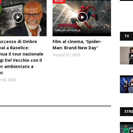
BLOG
TV
uccesso di Ombre
Film al cinema, 'Spider-
val a Baselice:
Man: Brand New Day'
nua il tour nazionale
August 01, 2026
igi Del Vecchio con il
ler ambientato a
ni
 04, 2026
STR