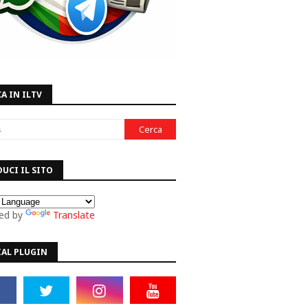
A IN ILTV
UCI IL SITO
ed by
Translate
IAL PLUGIN