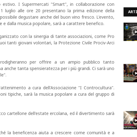
o estivo. I Supermercati "Smart", in collaborazione con
11 luglio alle ore 20 presentano la prima edizione della
ARTI
possibile degustare anche del buon vino fresco. L'evento,
ne e dalla musica popolare, sarà a carattere benefico.
anizzato con la sinergia di tante associazioni, come Pro
uoi tanti giovani volontari, la Protezione Civile Prociv-Arci
 prodigheranno per offrire a un ampio pubblico tanto
 ma anche tanta spensieratezza per i più grandi. Ci sarà uno
le".
rattenimento a cura dell'Associazione "I Controcultura".
zioni tipiche, sarà la musica popolare a cura del gruppo di
icco cartellone dell'estate ercolana, ed il divertimento sarà
ché la beneficenza aiuta a crescere come comunità e a