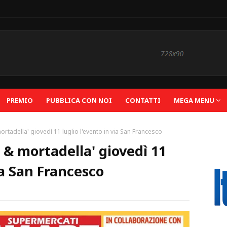
PREMIO
PUBBLICA CON NOI
CONTATTI
MEGA MENU
 mortadella' giovedì 11 luglio l'evento in via San Francesco
a & mortadella' giovedì 11
via San Francesco