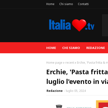
Home
Chi siamo
Contatti
HOME
CHI SIAMO
REDAZIONE
Home page
recent
Erchie, 'Pasta fritta &
Erchie, 'Pasta fritt
luglio l'evento in 
Redazione
luglio 05, 2024