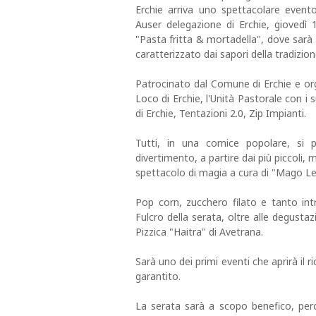
Erchie arriva uno spettacolare event
Auser delegazione di Erchie, giovedì 
"Pasta fritta & mortadella", dove sarà 
caratterizzato dai sapori della tradizio
Patrocinato dal Comune di Erchie e org
Loco di Erchie, l'Unità Pastorale con i s
di Erchie, Tentazioni 2.0, Zip Impianti.
Tutti, in una cornice popolare, si
divertimento, a partire dai più piccoli,
spettacolo di magia a cura di "Mago Le
Pop corn, zucchero filato e tanto int
Fulcro della serata, oltre alle degusta
Pizzica "Haitra" di Avetrana.
Sarà uno dei primi eventi che aprirà il r
garantito.
La serata sarà a scopo benefico, per