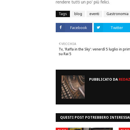
rendere tutti un po' più felici.
Tags
blog
eventi
Gastronomia
Facebook
Twitter
VECCHIA
Tv, 'Raffa in the Sky': venerdì 5 luglio in pr
su Rai 5
PUBBLICATO DA
REDA
QUESTI POST POTREBBERO INTERESSA