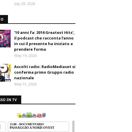
July 29, 2026
IO
'10 anni fa: 2016 Greatest Hits',
il podcast che racconta l’anno
in cui il presente ha iniziato a
prendere forma
May 19, 2026
Ascolti radio: RadioMediaset si
conferma primo Gruppo radio
nazionale
May 15, 2026
SO IN TV