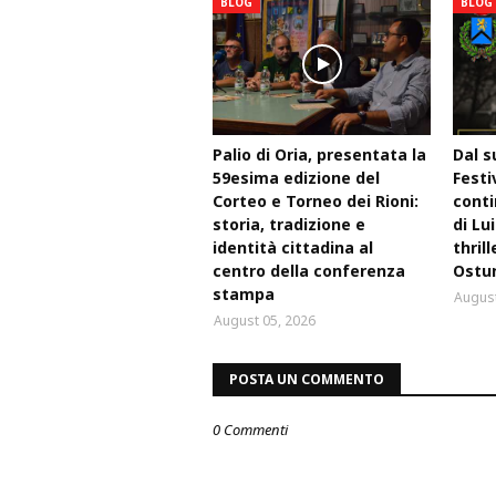
BLOG
BLOG
Palio di Oria, presentata la
Dal s
59esima edizione del
Festi
Corteo e Torneo dei Rioni:
conti
storia, tradizione e
di Lu
identità cittadina al
thril
centro della conferenza
Ostu
stampa
August
August 05, 2026
POSTA UN COMMENTO
0 Commenti