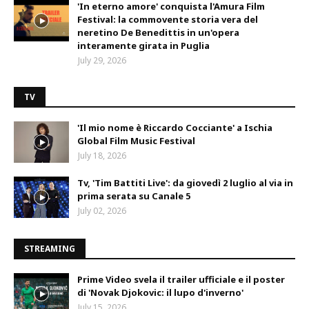
'In eterno amore' conquista l'Amura Film
Festival: la commovente storia vera del
neretino De Benedittis in un'opera
interamente girata in Puglia
July 29, 2026
TV
'Il mio nome è Riccardo Cocciante' a Ischia
Global Film Music Festival
July 18, 2026
Tv, 'Tim Battiti Live': da giovedì 2 luglio al via in
prima serata su Canale 5
July 02, 2026
STREAMING
Prime Video svela il trailer ufficiale e il poster
di 'Novak Djokovic: il lupo d'inverno'
July 15, 2026