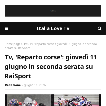
Italia Love TV
Home page
Tv
Tv, 'Reparto corse': giovedì 11 giugno in seconda
serata su RaiSport
Tv, 'Reparto corse': giovedì 11
giugno in seconda serata su
RaiSport
Redazione
giugno 11, 2026