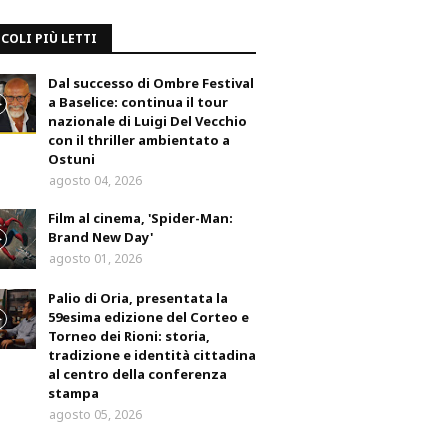
COLI PIÙ LETTI
Dal successo di Ombre Festival
a Baselice: continua il tour
nazionale di Luigi Del Vecchio
con il thriller ambientato a
Ostuni
agosto 04, 2026
Film al cinema, 'Spider-Man:
Brand New Day'
agosto 01, 2026
Palio di Oria, presentata la
59esima edizione del Corteo e
Torneo dei Rioni: storia,
tradizione e identità cittadina
al centro della conferenza
stampa
agosto 05, 2026