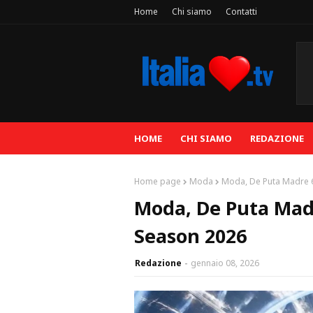
Home
Chi siamo
Contatti
HOME
CHI SIAMO
REDAZIONE
Home page
Moda
Moda, De Puta Madre 6
Moda, De Puta Madr
Season 2026
Redazione
gennaio 08, 2026