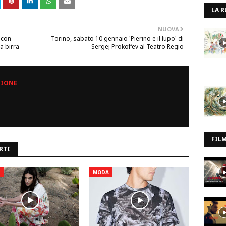
LA R
NUOVA
 con
Torino, sabato 10 gennaio 'Pierino e il lupo' di
a birra
Sergej Prokof’ev al Teatro Regio
ZIONE
FIL
RTI
MODA