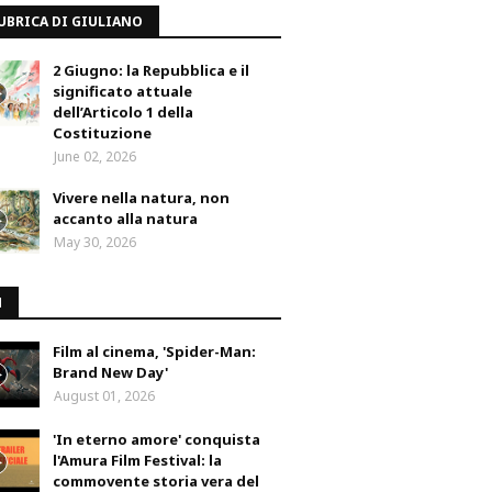
UBRICA DI GIULIANO
2 Giugno: la Repubblica e il
significato attuale
dell’Articolo 1 della
Costituzione
June 02, 2026
Vivere nella natura, non
accanto alla natura
May 30, 2026
M
Film al cinema, 'Spider-Man:
Brand New Day'
August 01, 2026
'In eterno amore' conquista
l'Amura Film Festival: la
commovente storia vera del