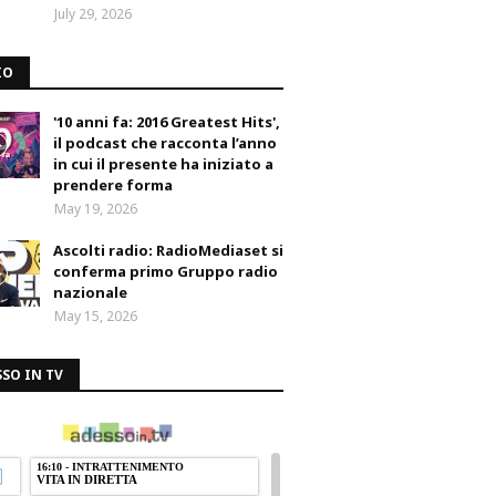
July 29, 2026
IO
'10 anni fa: 2016 Greatest Hits',
il podcast che racconta l’anno
in cui il presente ha iniziato a
prendere forma
May 19, 2026
Ascolti radio: RadioMediaset si
conferma primo Gruppo radio
nazionale
May 15, 2026
SO IN TV