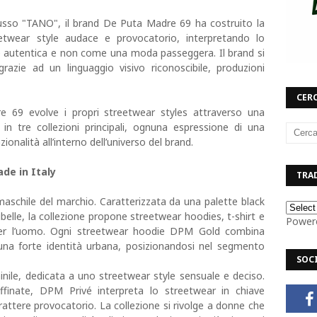
so "TANO", il brand De Puta Madre 69 ha costruito la
eetwear style audace e provocatorio, interpretando lo
e autentica e non come una moda passeggera. Il brand si
grazie ad un linguaggio visivo riconoscibile, produzioni
CERC
 69 evolve i propri streetwear styles attraverso una
a in tre collezioni principali, ognuna espressione di una
zionalità all’interno dell’universo del brand.
de in Italy
TRAD
aschile del marchio. Caratterizzata da una palette black
belle, la collezione propone streetwear hoodies, t-shirt e
Power
 per l’uomo. Ogni streetwear hoodie DPM Gold combina
 una forte identità urbana, posizionandosi nel segmento
SOC
nile, dedicata a uno streetwear style sensuale e deciso.
ffinate, DPM Privé interpreta lo streetwear in chiave
attere provocatorio. La collezione si rivolge a donne che