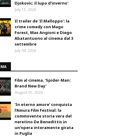
Djokovic: il lupo d'inverno'
July 15, 2026
Il trailer de 'Il Malloppo': la
crime comedy con Mago
Forest, Max Angioni e Diego
Abatantuono al cinema dal 3
settembre
July 04, 2026
EMA
Film al cinema, 'Spider-Man:
Brand New Day'
August 01, 2026
'In eterno amore' conquista
l'Amura Film Festival: la
commovente storia vera del
neretino De Benedittis in
un'opera interamente girata
in Puglia