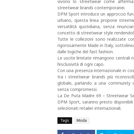
vivono lo streetwear come affermazio
streetwear brands contemporanei.
DPM Sport introduce un approccio funzi
urbano, questa linea propone streetwe
versatilità quotidiana, senza rinuncia
concetto di streetwear style rendendolo
Tutte le collezioni sono realizzate 
rigorosamente Made in Italy, sottolinea
dalle logiche del fast fashion.
Le uscite limitate rimangono centrali n
l’esclusività di ogni capo.
Con una presenza internazionale in co
tra i streetwear brands più riconosci
globale, parlando a una community ch
senza compromessi.
La De Puta Madre 69 – Streetwear Sea
DPM Sport, saranno presto disponibili
selezionati retailer internazionali.
Tags
Moda