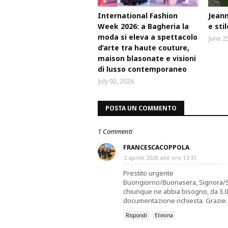
International Fashion
Jeann
Week 2026: a Bagheria la
e sti
moda si eleva a spettacolo
June 2
d’arte tra haute couture,
maison blasonate e visioni
di lusso contemporaneo
July 02, 2026
POSTA UN COMMENTO
1 Commenti
FRANCESCACOPPOLA
2 aprile 2026 alle ore 13:31
Prestito urgente
Buongiorno/Buonasera, Signora/Sig
chiunque ne abbia bisogno, da 3.00
documentazione richiesta. Grazie.
Rispondi
Elimina