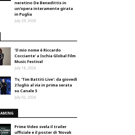
neretino De Benedittis in
un'opera interamente girata
in Puglia
July 29, 2026
'Il mio nome è Riccardo
Cocciante' a Ischia Global Film
Music Festival
July 18, 2026
Tv, 'Tim Battiti Live': da giovedì
2 luglio al via in prima serata
su Canale 5
July 02, 2026
EAMING
Prime Video svela il trailer
ufficiale e il poster di 'Novak