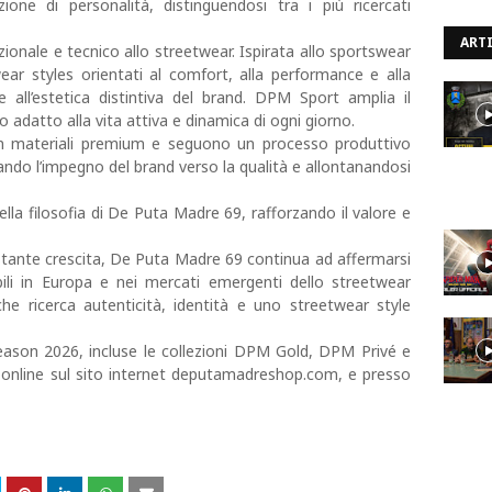
ne di personalità, distinguendosi tra i più ricercati
ARTI
onale e tecnico allo streetwear. Ispirata allo sportswear
ar styles orientati al comfort, alla performance e alla
re all’estetica distintiva del brand. DPM Sport amplia il
 adatto alla vita attiva e dinamica di ogni giorno.
con materiali premium e seguono un processo produttivo
ndo l’impegno del brand verso la qualità e allontanandosi
ella filosofia di De Puta Madre 69, rafforzando il valore e
stante crescita, De Puta Madre 69 continua ad affermarsi
bili in Europa e nei mercati emergenti dello streetwear
e ricerca autenticità, identità e uno streetwear style
son 2026, incluse le collezioni DPM Gold, DPM Privé e
 online sul sito internet deputamadreshop.com, e presso