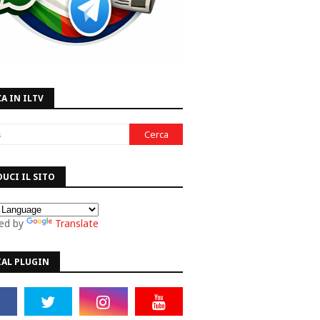
A IN ILTV
UCI IL SITO
ed by
Translate
IAL PLUGIN