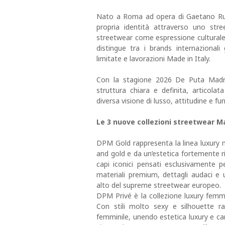
Nato a Roma ad opera di Gaetano Rus
propria identità attraverso uno str
streetwear come espressione cultural
distingue tra i brands internazionali 
limitate e lavorazioni Made in Italy.
Con la stagione 2026 De Puta Madre
struttura chiara e definita, articolat
diversa visione di lusso, attitudine e fun
Le 3 nuove collezioni streetwear Ma
DPM Gold rappresenta la linea luxury m
and gold e da un’estetica fortemente ri
capi iconici pensati esclusivamente
materiali premium, dettagli audaci e
alto del supreme streetwear europeo.
DPM Privé è la collezione luxury femmi
Con stili molto sexy e silhouette ra
femminile, unendo estetica luxury e car