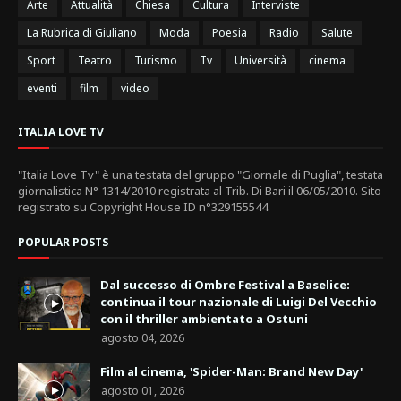
Arte
Attualità
Chiesa
Cultura
Interviste
La Rubrica di Giuliano
Moda
Poesia
Radio
Salute
Sport
Teatro
Turismo
Tv
Università
cinema
eventi
film
video
ITALIA LOVE TV
"Italia Love Tv" è una testata del gruppo "Giornale di Puglia", testata
giornalistica N° 1314/2010 registrata al Trib. Di Bari il 06/05/2010. Sito
registrato su Copyright House ID n°329155544.
POPULAR POSTS
Dal successo di Ombre Festival a Baselice:
continua il tour nazionale di Luigi Del Vecchio
con il thriller ambientato a Ostuni
agosto 04, 2026
Film al cinema, 'Spider-Man: Brand New Day'
agosto 01, 2026