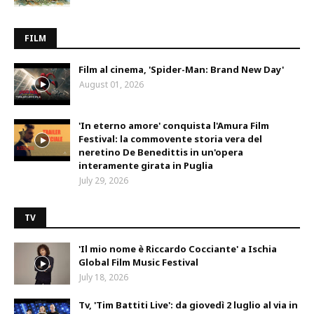
FILM
Film al cinema, 'Spider-Man: Brand New Day'
August 01, 2026
'In eterno amore' conquista l'Amura Film
Festival: la commovente storia vera del
neretino De Benedittis in un'opera
interamente girata in Puglia
July 29, 2026
TV
'Il mio nome è Riccardo Cocciante' a Ischia
Global Film Music Festival
July 18, 2026
Tv, 'Tim Battiti Live': da giovedì 2 luglio al via in