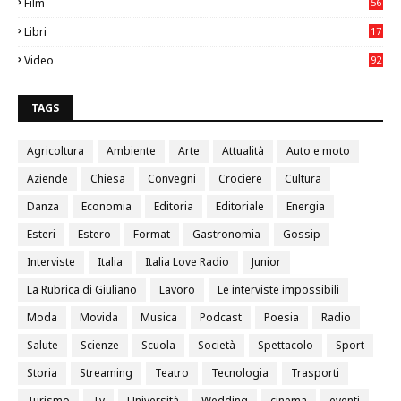
Film
56
0
Libri
17
4
Video
92
0
TAGS
Agricoltura
Ambiente
Arte
Attualità
Auto e moto
Aziende
Chiesa
Convegni
Crociere
Cultura
Danza
Economia
Editoria
Editoriale
Energia
Esteri
Estero
Format
Gastronomia
Gossip
Interviste
Italia
Italia Love Radio
Junior
La Rubrica di Giuliano
Lavoro
Le interviste impossibili
Moda
Movida
Musica
Podcast
Poesia
Radio
Salute
Scienze
Scuola
Società
Spettacolo
Sport
Storia
Streaming
Teatro
Tecnologia
Trasporti
Turismo
Tv
Università
Wedding
cinema
eventi