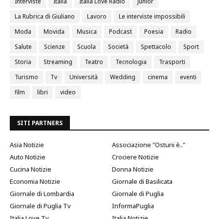
Interviste
Italia
Italia Love Radio
Junior
La Rubrica di Giuliano
Lavoro
Le interviste impossibili
Moda
Movida
Musica
Podcast
Poesia
Radio
Salute
Scienze
Scuola
Società
Spettacolo
Sport
Storia
Streaming
Teatro
Tecnologia
Trasporti
Turismo
Tv
Università
Wedding
cinema
eventi
film
libri
video
SITI PARTNERS
Asia Notizie
Associazione "Ostuni è.."
Auto Notizie
Crociere Notizie
Cucina Notizie
Donna Notizie
Economia Notizie
Giornale di Basilicata
Giornale di Lombardia
Giornale di Puglia
Giornale di Puglia Tv
InformaPuglia
Italia Love Tv
Italia Notizie