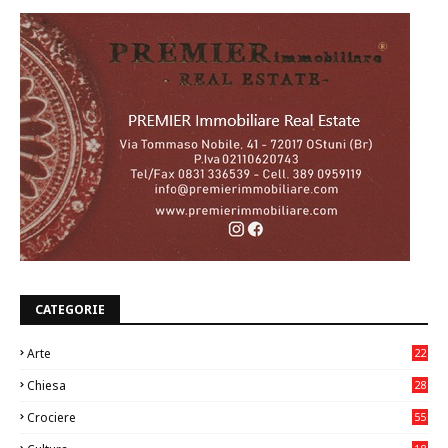
CATEGORIE
Arte
22
7
Chiesa
28
7
Crociere
55