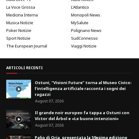
La Voce Grossa
L'Atlantico
Medicina Interna
Monopoli News
Musica Notizie
MySalute
Poker Notizie
Polignano News
Sport Notizie
SudConnesso
The European Journal
Viaggi Notizie
ARTICOLI RECENTI
Ostuni, “Visioni Future” torna al Museo Civico:
l’intelligenza artificiale racconta i sogni dei
ragazzi
August 07, 2026
Il grande noir europeo fa tappa a Ostuni con
Víctor del Árbol e «Le buone intenzioni»
August 07, 2026
Palio di Oria, presentata la 59esima edizione