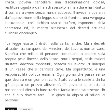
civiltà. Doveva cancellare una discriminazione odiosa,
restituire dignità a chi ha attraversato la malattia e ha il diritto
di tornare a vivere senza marchi addosso. E invece, a due anni
dall’approvazione della legge, siamo di fronte a una vergogna
istituzionale" così dichiara Marco Furfaro, esponente della
segreteria Pd, in merito all’assenza dei decreti attuativi
sull’oblio oncologico.
"La legge esiste. I diritti, sulla carta, anche. Ma i decreti
attuativi, tra cui quello del Ministero del Lavoro, non arrivano.
Significa che milioni di persone continuano a pagare sulla
propria pelle l’inerzia dello Stato: mutui negati, assicurazioni
rifiutate, adozioni impossibili, ostacoli sul lavoro". "È indegno
di un Paese che si definisce civile. Ma soprattutto, è una
responsabilità politica enorme. Ogni giorno che passa senza
quei decreti è un giorno in cui lo Stato volta le spalle a chi ha
già pagato un prezzo altissimo". "Il governo la smetta di
nascondersi dietro la burocrazia e faccia immediatamente ciò
che è suo dovere fare. È in gioco la dignità di milioni di
persone".