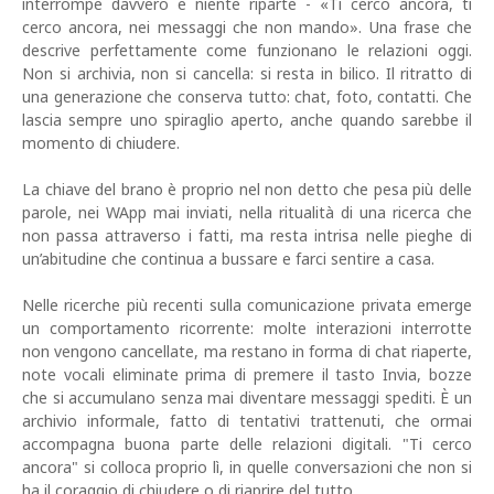
interrompe davvero e niente riparte - «Ti cerco ancora, ti
cerco ancora, nei messaggi che non mando». Una frase che
descrive perfettamente come funzionano le relazioni oggi.
Non si archivia, non si cancella: si resta in bilico. Il ritratto di
una generazione che conserva tutto: chat, foto, contatti. Che
lascia sempre uno spiraglio aperto, anche quando sarebbe il
momento di chiudere.
La chiave del brano è proprio nel non detto che pesa più delle
parole, nei WApp mai inviati, nella ritualità di una ricerca che
non passa attraverso i fatti, ma resta intrisa nelle pieghe di
un’abitudine che continua a bussare e farci sentire a casa.
Nelle ricerche più recenti sulla comunicazione privata emerge
un comportamento ricorrente: molte interazioni interrotte
non vengono cancellate, ma restano in forma di chat riaperte,
note vocali eliminate prima di premere il tasto Invia, bozze
che si accumulano senza mai diventare messaggi spediti. È un
archivio informale, fatto di tentativi trattenuti, che ormai
accompagna buona parte delle relazioni digitali. "Ti cerco
ancora" si colloca proprio lì, in quelle conversazioni che non si
ha il coraggio di chiudere o di riaprire del tutto.