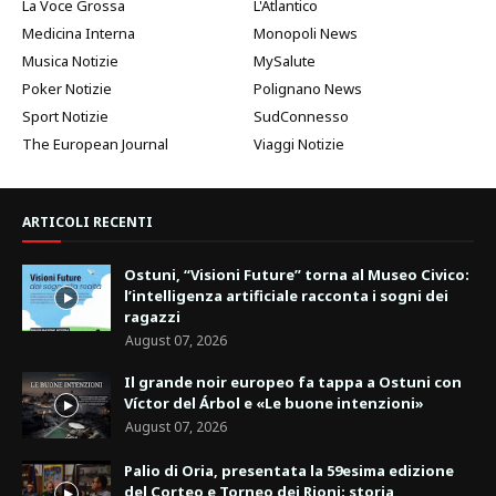
La Voce Grossa
L'Atlantico
Medicina Interna
Monopoli News
Musica Notizie
MySalute
Poker Notizie
Polignano News
Sport Notizie
SudConnesso
The European Journal
Viaggi Notizie
ARTICOLI RECENTI
Ostuni, “Visioni Future” torna al Museo Civico:
l’intelligenza artificiale racconta i sogni dei
ragazzi
August 07, 2026
Il grande noir europeo fa tappa a Ostuni con
Víctor del Árbol e «Le buone intenzioni»
August 07, 2026
Palio di Oria, presentata la 59esima edizione
del Corteo e Torneo dei Rioni: storia,