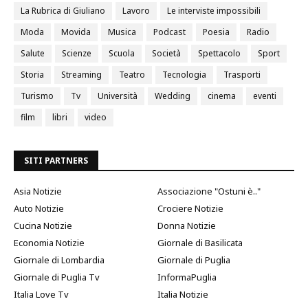
La Rubrica di Giuliano
Lavoro
Le interviste impossibili
Moda
Movida
Musica
Podcast
Poesia
Radio
Salute
Scienze
Scuola
Società
Spettacolo
Sport
Storia
Streaming
Teatro
Tecnologia
Trasporti
Turismo
Tv
Università
Wedding
cinema
eventi
film
libri
video
SITI PARTNERS
Asia Notizie
Associazione "Ostuni è.."
Auto Notizie
Crociere Notizie
Cucina Notizie
Donna Notizie
Economia Notizie
Giornale di Basilicata
Giornale di Lombardia
Giornale di Puglia
Giornale di Puglia Tv
InformaPuglia
Italia Love Tv
Italia Notizie