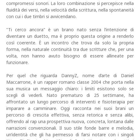
compromessi sonori. La loro combinazione si percepisce nella
fluidità dei versi, nella velocità della scrittura, nella spontaneità
con cui i due timbri si avvicendano.
"Ti cerco ancora" è un brano nato senza l’intenzione di
diventare un duetto, ma è proprio questa origine a renderlo
così coerente. È un incontro che trova da solo la propria
forma, nella naturale continuità tra due scritture che, per una
volta, non hanno avuto bisogno di essere allineate per
funzionare.
Per quel che riguarda DannyZ, nome d’arte di Daniel
Maccarrone, è un rapper romano classe 2004 che porta nella
sua musica un messaggio chiaro: i limiti esistono solo se
scegli di vederli. Nato prematuro di 25 settimane, ha
affrontato un lungo percorso di interventi e fisioterapia per
imparare a camminare. Oggi racconta nei suoi brani un
percorso di crescita effettiva, senza retorica e senza alibi,
offrendo al rap una prospettiva nuova, concreta, lontana dalle
narrazioni convenzionali. Il suo stile fonde barre e melodia,
un’identità che gli ha permesso di farsi notare con i singoli