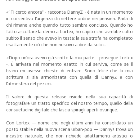
«"Ti cerco ancora" - racconta DannyZ - è nata in un momento
in cui sentivo l’urgenza di mettere ordine nei pensieri. Parla di
chi rimane anche quando tutto sembra concluso. Quando ho
fatto ascoltare la demo a Lortex, ho capito che avrebbe colto
subito il senso che avevo in testa: la sua strofa ha completato
esattamente ciò che non riuscivo a dire da solo».
«Dopo un’ora avevo già scritto la mia parte – prosegue Lortex
-. È arrivata nel momento esatto in cui serviva, come se il
brano mi avesse chiesto di entrare. Sono felice che la mia
scrittura si sia armonizzata con quella di DannyZ e con
l’atmosfera del pezzo».
Il valore di questa release risiede nella sua capacità di
fotografare un tratto specifico del nostro tempo, quello della
consuetudine digitale che lascia spiragli aperti ovunque.
Con Lortex — nome che negli ultimi anni ha consolidato un
posto stabile nella nuova scena urban-pop — Dannyz trova un
incastro naturale, che non richiede adattamenti artistici o