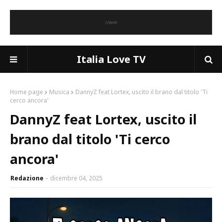
Italia Love TV
Home page
Musica
DannyZ feat Lortex, uscito il brano dal titolo 'Ti
cerco ancora'
DannyZ feat Lortex, uscito il
brano dal titolo 'Ti cerco
ancora'
Redazione
dicembre 04, 2025