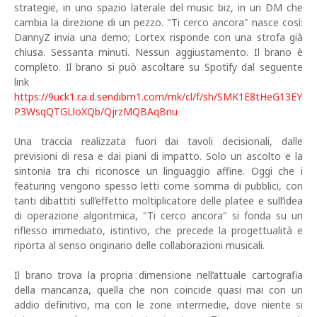
strategie, in uno spazio laterale del music biz, in un DM che
cambia la direzione di un pezzo. "Ti cerco ancora" nasce così:
DannyZ invia una demo; Lortex risponde con una strofa già
chiusa. Sessanta minuti. Nessun aggiustamento. Il brano è
completo. Il brano si può ascoltare su Spotify dal seguente
link
https://9uck1.r.a.d.sendibm1.com/mk/cl/f/sh/SMK1E8tHeG13EY
P3WsqQTGLloXQb/QjrzMQBAqBnu
Una traccia realizzata fuori dai tavoli decisionali, dalle
previsioni di resa e dai piani di impatto. Solo un ascolto e la
sintonia tra chi riconosce un linguaggio affine. Oggi che i
featuring vengono spesso letti come somma di pubblici, con
tanti dibattiti sull’effetto moltiplicatore delle platee e sull’idea
di operazione algoritmica, "Ti cerco ancora" si fonda su un
riflesso immediato, istintivo, che precede la progettualità e
riporta al senso originario delle collaborazioni musicali.
Il brano trova la propria dimensione nell’attuale cartografia
della mancanza, quella che non coincide quasi mai con un
addio definitivo, ma con le zone intermedie, dove niente si