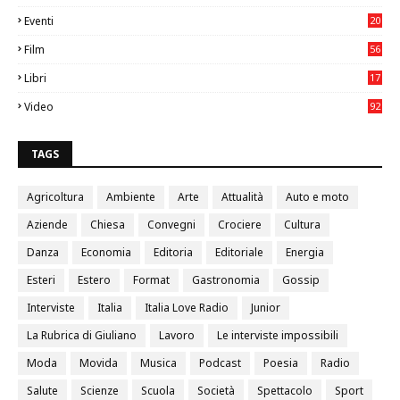
3
Eventi
20
05
Film
56
0
Libri
17
4
Video
92
0
TAGS
Agricoltura
Ambiente
Arte
Attualità
Auto e moto
Aziende
Chiesa
Convegni
Crociere
Cultura
Danza
Economia
Editoria
Editoriale
Energia
Esteri
Estero
Format
Gastronomia
Gossip
Interviste
Italia
Italia Love Radio
Junior
La Rubrica di Giuliano
Lavoro
Le interviste impossibili
Moda
Movida
Musica
Podcast
Poesia
Radio
Salute
Scienze
Scuola
Società
Spettacolo
Sport