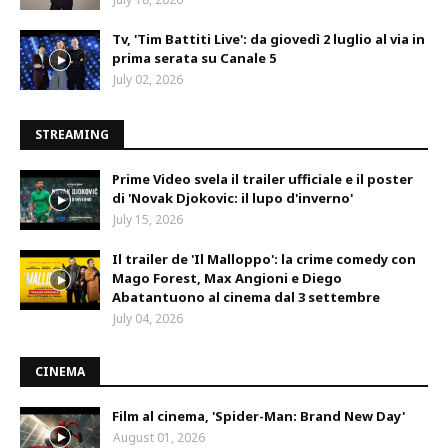
Tv, 'Tim Battiti Live': da giovedì 2 luglio al via in
prima serata su Canale 5
July 02, 2026
STREAMING
Prime Video svela il trailer ufficiale e il poster
di 'Novak Djokovic: il lupo d'inverno'
July 15, 2026
Il trailer de 'Il Malloppo': la crime comedy con
Mago Forest, Max Angioni e Diego
Abatantuono al cinema dal 3 settembre
July 04, 2026
CINEMA
Film al cinema, 'Spider-Man: Brand New Day'
August 01, 2026