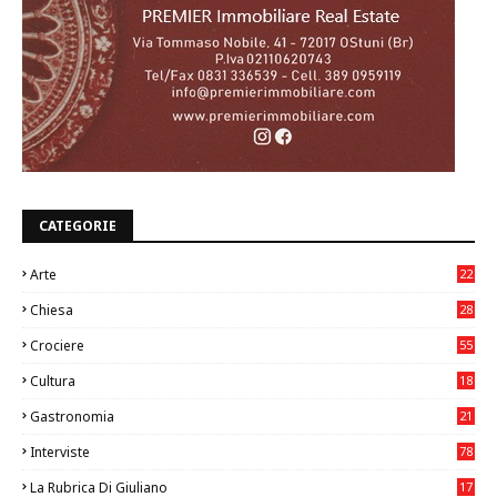
CATEGORIE
Arte
22
7
Chiesa
28
7
Crociere
55
Cultura
18
7
Gastronomia
21
8
Interviste
78
La Rubrica Di Giuliano
17