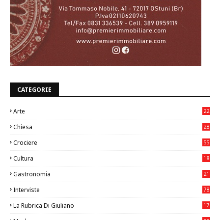
CATEGORIE
Arte
22
7
Chiesa
28
7
Crociere
55
Cultura
18
7
Gastronomia
21
8
Interviste
78
La Rubrica Di Giuliano
17
6