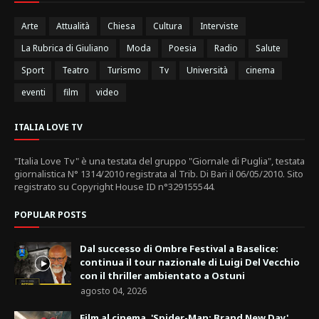
Arte
Attualità
Chiesa
Cultura
Interviste
La Rubrica di Giuliano
Moda
Poesia
Radio
Salute
Sport
Teatro
Turismo
Tv
Università
cinema
eventi
film
video
ITALIA LOVE TV
"Italia Love Tv" è una testata del gruppo "Giornale di Puglia", testata
giornalistica N° 1314/2010 registrata al Trib. Di Bari il 06/05/2010. Sito
registrato su Copyright House ID n°329155544.
POPULAR POSTS
Dal successo di Ombre Festival a Baselice:
continua il tour nazionale di Luigi Del Vecchio
con il thriller ambientato a Ostuni
agosto 04, 2026
Film al cinema, 'Spider-Man: Brand New Day'