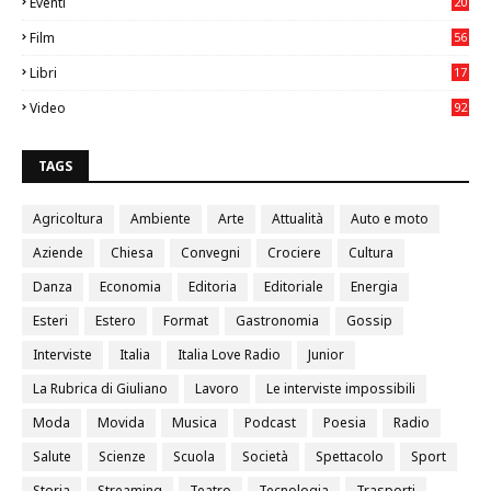
Eventi
20
05
Film
56
0
Libri
17
4
Video
92
0
TAGS
Agricoltura
Ambiente
Arte
Attualità
Auto e moto
Aziende
Chiesa
Convegni
Crociere
Cultura
Danza
Economia
Editoria
Editoriale
Energia
Esteri
Estero
Format
Gastronomia
Gossip
Interviste
Italia
Italia Love Radio
Junior
La Rubrica di Giuliano
Lavoro
Le interviste impossibili
Moda
Movida
Musica
Podcast
Poesia
Radio
Salute
Scienze
Scuola
Società
Spettacolo
Sport
Storia
Streaming
Teatro
Tecnologia
Trasporti