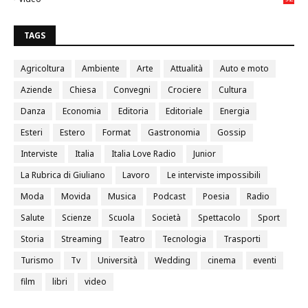
0
TAGS
Agricoltura
Ambiente
Arte
Attualità
Auto e moto
Aziende
Chiesa
Convegni
Crociere
Cultura
Danza
Economia
Editoria
Editoriale
Energia
Esteri
Estero
Format
Gastronomia
Gossip
Interviste
Italia
Italia Love Radio
Junior
La Rubrica di Giuliano
Lavoro
Le interviste impossibili
Moda
Movida
Musica
Podcast
Poesia
Radio
Salute
Scienze
Scuola
Società
Spettacolo
Sport
Storia
Streaming
Teatro
Tecnologia
Trasporti
Turismo
Tv
Università
Wedding
cinema
eventi
film
libri
video