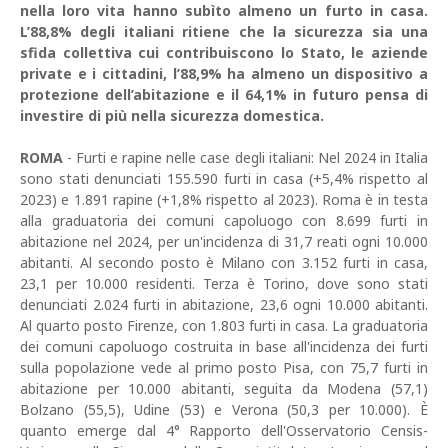
nella loro vita hanno subìto almeno un furto in casa.
L’88,8% degli italiani ritiene che la sicurezza sia una
sfida collettiva cui contribuiscono lo Stato, le aziende
private e i cittadini, l’88,9% ha almeno un dispositivo a
protezione dell’abitazione e il 64,1% in futuro pensa di
investire di più nella sicurezza domestica.
ROMA
- Furti e rapine nelle case degli italiani: Nel 2024 in Italia
sono stati denunciati 155.590 furti in casa (+5,4% rispetto al
2023) e 1.891 rapine (+1,8% rispetto al 2023). Roma è in testa
alla graduatoria dei comuni capoluogo con 8.699 furti in
abitazione nel 2024, per un'incidenza di 31,7 reati ogni 10.000
abitanti. Al secondo posto è Milano con 3.152 furti in casa,
23,1 per 10.000 residenti. Terza è Torino, dove sono stati
denunciati 2.024 furti in abitazione, 23,6 ogni 10.000 abitanti.
Al quarto posto Firenze, con 1.803 furti in casa. La graduatoria
dei comuni capoluogo costruita in base all'incidenza dei furti
sulla popolazione vede al primo posto Pisa, con 75,7 furti in
abitazione per 10.000 abitanti, seguita da Modena (57,1)
Bolzano (55,5), Udine (53) e Verona (50,3 per 10.000). È
quanto emerge dal 4° Rapporto dell'Osservatorio Censis-