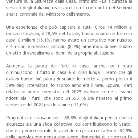
Verisure sulla Sicurezza della Casa, intitolato «La sicurezza al
servizio degli italiani», realizzato con il contributo del Servizio
analisi criminale del Ministero dell'Interno.
Una esperienza che può capitare a tutti: Circa 14 milioni e
mezzo di italiani, il 28,6% del totale, hanno subìto un furto in
casa, 8 milioni (16,1%) hanno avuto un tentativo non riuscito
e 4 milioni e mezzo di individui (8,7%) lamentano di aver subìto
un atto di vandalismo ai danni della propria abitazione.
Aumenta la paura dei furti in casa, anche se i reati
diminuiscono: Il furto in casa è di gran lunga il reato che gli
italiani hanno più paura di subire: lo mette al primo posto il
59% degli intervistati, lo scorso anno era il 48%. Eppure, i dati
relativi al primo semestre del 2025 rivelano come si siano
ridotti sia i furti, che sono 61.555 (-8,6% rispetto al primo
semestre del 2024) sia le rapine (-11,6%).
Pragmatici e consapevoli: L'88,8% degli italiani pensa che la
sicurezza sia una sfida collettiva, cui contribuiscono lo Stato,
che è il perno centrale, le aziende e i privati cittadini e l'84,9%
della popolazione pensa che avere dispositivi di sicurezza fa