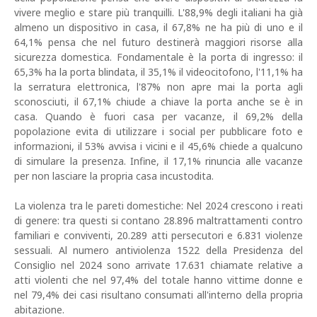
vivere meglio e stare più tranquilli. L'88,9% degli italiani ha già
almeno un dispositivo in casa, il 67,8% ne ha più di uno e il
64,1% pensa che nel futuro destinerà maggiori risorse alla
sicurezza domestica. Fondamentale è la porta di ingresso: il
65,3% ha la porta blindata, il 35,1% il videocitofono, l'11,1% ha
la serratura elettronica, l'87% non apre mai la porta agli
sconosciuti, il 67,1% chiude a chiave la porta anche se è in
casa. Quando è fuori casa per vacanze, il 69,2% della
popolazione evita di utilizzare i social per pubblicare foto e
informazioni, il 53% avvisa i vicini e il 45,6% chiede a qualcuno
di simulare la presenza. Infine, il 17,1% rinuncia alle vacanze
per non lasciare la propria casa incustodita.
La violenza tra le pareti domestiche: Nel 2024 crescono i reati
di genere: tra questi si contano 28.896 maltrattamenti contro
familiari e conviventi, 20.289 atti persecutori e 6.831 violenze
sessuali. Al numero antiviolenza 1522 della Presidenza del
Consiglio nel 2024 sono arrivate 17.631 chiamate relative a
atti violenti che nel 97,4% del totale hanno vittime donne e
nel 79,4% dei casi risultano consumati all'interno della propria
abitazione.