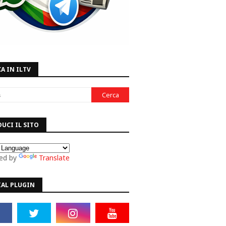
A IN ILTV
UCI IL SITO
ed by
Translate
IAL PLUGIN