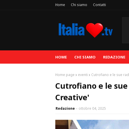
Home
Chi siamo
Contatti
HOME
CHI SIAMO
REDAZIONE
Home page
eventi
Cutrofiano e le sue rad
Cutrofiano e le sue
Creative'
Redazione
ottobre 04, 2025