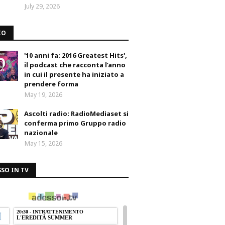
July 29, 2026
IO
'10 anni fa: 2016 Greatest Hits',
il podcast che racconta l’anno
in cui il presente ha iniziato a
prendere forma
May 19, 2026
Ascolti radio: RadioMediaset si
conferma primo Gruppo radio
nazionale
May 15, 2026
SO IN TV