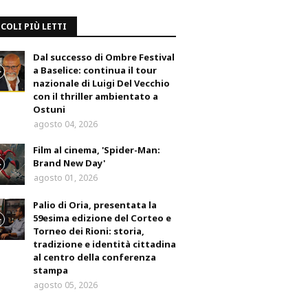
COLI PIÙ LETTI
Dal successo di Ombre Festival
a Baselice: continua il tour
nazionale di Luigi Del Vecchio
con il thriller ambientato a
Ostuni
agosto 04, 2026
Film al cinema, 'Spider-Man:
Brand New Day'
agosto 01, 2026
Palio di Oria, presentata la
59esima edizione del Corteo e
Torneo dei Rioni: storia,
tradizione e identità cittadina
al centro della conferenza
stampa
agosto 05, 2026