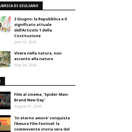
UBRICA DI GIULIANO
2 Giugno: la Repubblica e il
significato attuale
dell’Articolo 1 della
Costituzione
June 02, 2026
Vivere nella natura, non
accanto alla natura
May 30, 2026
M
Film al cinema, 'Spider-Man:
Brand New Day'
August 01, 2026
'In eterno amore' conquista
l'Amura Film Festival: la
commovente storia vera del