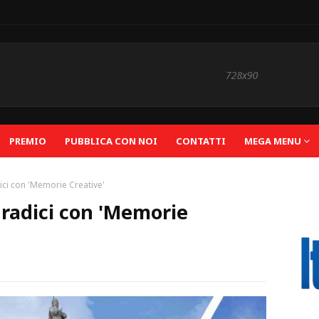
PREMIO
PUBBLICA CON NOI
CONTATTI
MEGA MENU
ici con 'Memorie Creative'
 radici con 'Memorie