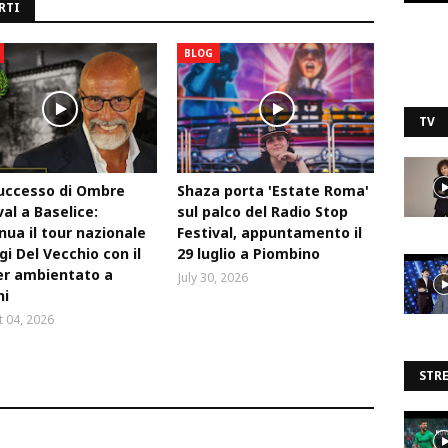
RTI
BLOG
TV
uccesso di Ombre
Shaza porta 'Estate Roma'
val a Baselice:
sul palco del Radio Stop
nua il tour nazionale
Festival, appuntamento il
igi Del Vecchio con il
29 luglio a Piombino
ler ambientato a
July 30, 2026
ni
 04, 2026
STR