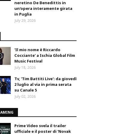
neretino De Benedittis in
un'opera interamente girata
in Puglia
July 29, 2026
'Il mio nome è Riccardo
Cocciante' a Ischia Global Film
Music Festival
July 18, 2026
Tv, 'Tim Battiti Live': da giovedì
2 luglio al via in prima serata
su Canale 5
July 02, 2026
EAMING
Prime Video svela il trailer
ufficiale e il poster di 'Novak