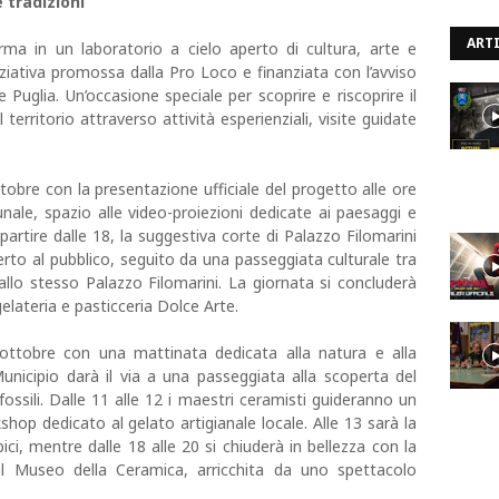
 tradizioni
ARTI
rma in un laboratorio a cielo aperto di cultura, arte e
iziativa promossa dalla Pro Loco e finanziata con l’avviso
Puglia. Un’occasione speciale per scoprire e riscoprire il
erritorio attraverso attività esperienziali, visite guidate
obre con la presentazione ufficiale del progetto alle ore
nale, spazio alle video-proiezioni dedicate ai paesaggi e
 partire dalle 18, la suggestiva corte di Palazzo Filomarini
rto al pubblico, seguito da una passeggiata culturale tra
a allo stesso Palazzo Filomarini. La giornata si concluderà
lateria e pasticceria Dolce Arte.
ttobre con una mattinata dedicata alla natura e alla
 Municipio darà il via a una passeggiata alla scoperta del
fossili. Dalle 11 alle 12 i maestri ceramisti guideranno un
hop dedicato al gelato artigianale locale. Alle 13 sarà la
ici, mentre dalle 18 alle 20 si chiuderà in bellezza con la
al Museo della Ceramica, arricchita da uno spettacolo