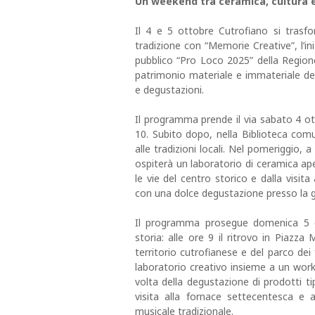
Un weekend tra ceramica, cultura e
Il 4 e 5 ottobre Cutrofiano si trasfo
tradizione con “Memorie Creative”, l’in
pubblico “Pro Loco 2025” della Regione 
patrimonio materiale e immateriale del t
e degustazioni.
Il programma prende il via sabato 4 ott
10. Subito dopo, nella Biblioteca comu
alle tradizioni locali. Nel pomeriggio, a
ospiterà un laboratorio di ceramica ape
le vie del centro storico e dalla visit
con una dolce degustazione presso la ge
Il programma prosegue domenica 5 o
storia: alle ore 9 il ritrovo in Piazza
territorio cutrofianese e del parco dei 
laboratorio creativo insieme a un works
volta della degustazione di prodotti tip
visita alla fornace settecentesca e 
musicale tradizionale.