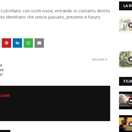
LA R
 Cutrofiano con occhi nuovi, entrando in contatto diretto
io identitario che unisce passato, presente e futuro.
NUOVA
ia
mio
io'
FIL
ZIONE