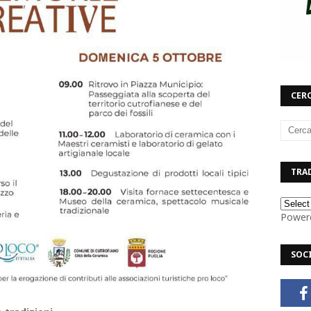
CERC
TRAD
Power
SOC