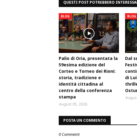
QUESTI POST POTREBBERO INTERESSA
BLOG
BLOG
Palio di Oria, presentata la
Dal s
59esima edizione del
Festi
Corteo e Torneo dei Rioni:
conti
storia, tradizione e
di Lu
identità cittadina al
thril
centro della conferenza
Ostu
stampa
August
August 05, 2026
POSTA UN COMMENTO
0 Commenti