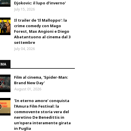
Djokovic: il lupo d'inverno'
July 15, 2026
Il trailer de 'Il Malloppo': la
crime comedy con Mago
Forest, Max Angioni e Diego
Abatantuono al cinema dal 3
settembre
July 04, 2026
EMA
Film al cinema, 'Spider-Man:
Brand New Day'
August 01, 2026
'In eterno amore' conquista
l'Amura Film Festival: la
commovente storia vera del
neretino De Benedittis in
un'opera interamente girata
in Puglia