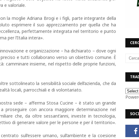
a e valoriale.
n la moglie Adriana Brogi e i figli, parte integrante della
 voluto esprimere il suo apprezzamento per quella che ha
 eccellenza, perfettamente integrata nel territorio e punto
a per l’Italia intera».
CERC
 innovazione e organizzazione – ha dichiarato – dove ogni
preciso e tutti collaborano verso un obiettivo comune. È
à: camminare insieme, nel rispetto delle proprie funzioni,
TRAD
oltre sottolineato la sensibilità sociale dell’azienda, che da
tà locali, parrocchiali e di volontariato.
Power
a nostra sede – afferma Stosa Cucine – è stato un grande
o a proseguire con ancora maggiore determinazione nel
SOC
liare che, da oltre sessant’anni, investe in tecnologia,
ettivo di generare valore per le persone e per il territorio».
 centrato sull’essere umano, sull’ambiente e la coesione