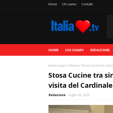
Home
Chi siamo
Contatti
HOME
CHI SIAMO
REDAZIONE
Home page
Chiesa
Stosa Cucine tra sinod
Stosa Cucine tra si
visita del Cardinal
Redazione
luglio 09, 2025