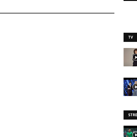
TV
STR