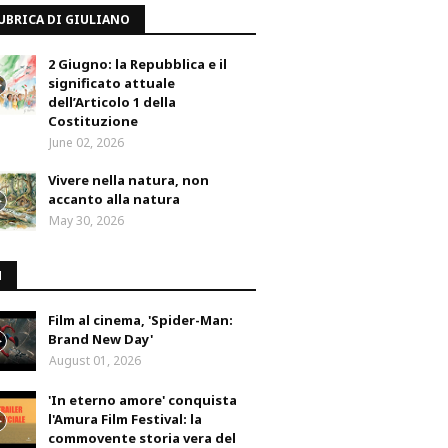
UBRICA DI GIULIANO
2 Giugno: la Repubblica e il
significato attuale
dell’Articolo 1 della
Costituzione
June 02, 2026
Vivere nella natura, non
accanto alla natura
May 30, 2026
M
Film al cinema, 'Spider-Man:
Brand New Day'
August 01, 2026
'In eterno amore' conquista
l'Amura Film Festival: la
commovente storia vera del