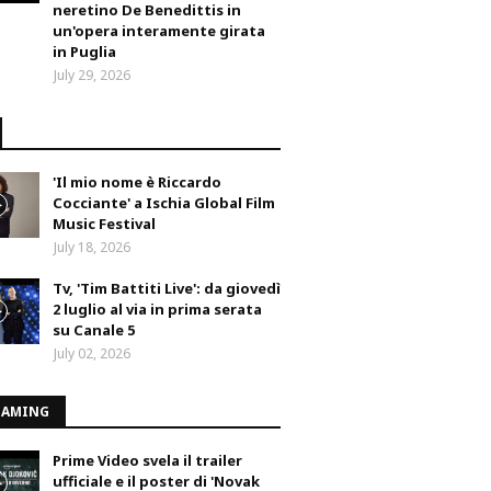
neretino De Benedittis in
un'opera interamente girata
in Puglia
July 29, 2026
'Il mio nome è Riccardo
Cocciante' a Ischia Global Film
Music Festival
July 18, 2026
Tv, 'Tim Battiti Live': da giovedì
2 luglio al via in prima serata
su Canale 5
July 02, 2026
EAMING
Prime Video svela il trailer
ufficiale e il poster di 'Novak