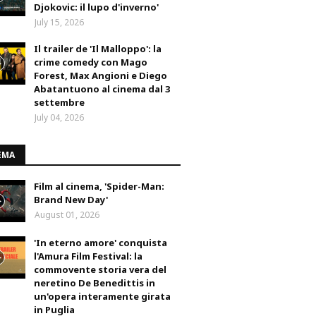
Djokovic: il lupo d'inverno'
July 15, 2026
Il trailer de 'Il Malloppo': la
crime comedy con Mago
Forest, Max Angioni e Diego
Abatantuono al cinema dal 3
settembre
July 04, 2026
EMA
Film al cinema, 'Spider-Man:
Brand New Day'
August 01, 2026
'In eterno amore' conquista
l'Amura Film Festival: la
commovente storia vera del
neretino De Benedittis in
un'opera interamente girata
in Puglia