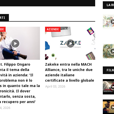
LA R
RTI
NDE
AZIENDE
tt. Filippo Ongaro
Zakeke entra nella MACH
nta il tema della
Alliance, tra le uniche due
FIL
vità in azienda: 'Il
aziende italiane
problema non è lo
certificate a livello globale
s in quanto tale ma la
April 03, 2026
ronicità. Il dover
ntarlo, senza sosta,
 recupero per anni'
14, 2026