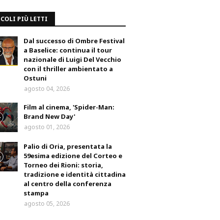
COLI PIÙ LETTI
Dal successo di Ombre Festival
a Baselice: continua il tour
nazionale di Luigi Del Vecchio
con il thriller ambientato a
Ostuni
agosto 04, 2026
Film al cinema, 'Spider-Man:
Brand New Day'
agosto 01, 2026
Palio di Oria, presentata la
59esima edizione del Corteo e
Torneo dei Rioni: storia,
tradizione e identità cittadina
al centro della conferenza
stampa
agosto 05, 2026