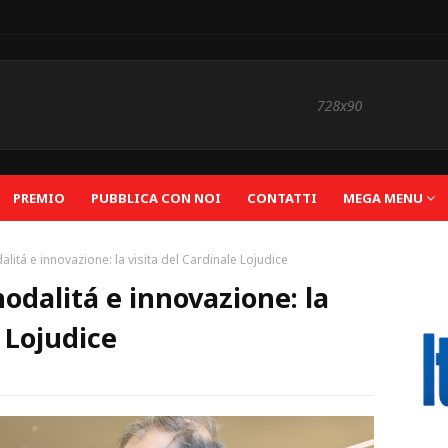
PREMIO
PUBBLICA CON NOI
CONTATTI
MEGA MENU
alitá e innovazione: la visita del Cardinale Lojudice
nodalitá e innovazione: la
e Lojudice