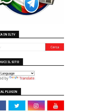
A IN ILTV
UCI IL SITO
ed by
Translate
IAL PLUGIN