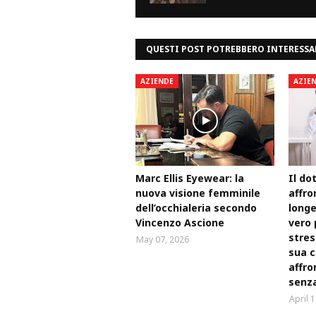
QUESTI POST POTREBBERO INTERESSA
AZIENDE
AZIE
Marc Ellis Eyewear: la
Il do
nuova visione femminile
affro
dell’occhialeria secondo
longe
Vincenzo Ascione
vero 
stres
May 07, 2026
sua c
affro
senza
April 