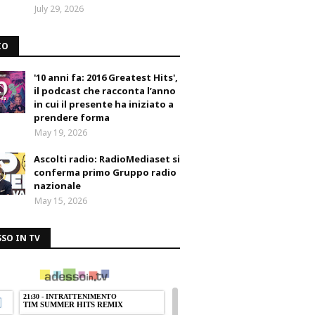
July 29, 2026
IO
'10 anni fa: 2016 Greatest Hits',
il podcast che racconta l’anno
in cui il presente ha iniziato a
prendere forma
May 19, 2026
Ascolti radio: RadioMediaset si
conferma primo Gruppo radio
nazionale
May 15, 2026
SO IN TV