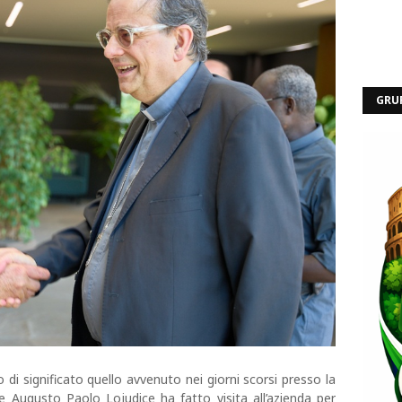
GRU
di significato quello avvenuto nei giorni scorsi presso la
e Augusto Paolo Lojudice ha fatto visita all’azienda per