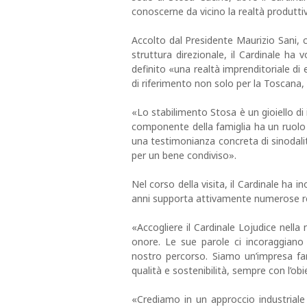
conoscerne da vicino la realtà produttiv
Accolto dal Presidente Maurizio Sani, co
struttura direzionale, il Cardinale ha
definito «una realtà imprenditoriale di
di riferimento non solo per la Toscana, m
«Lo stabilimento Stosa è un gioiello di
componente della famiglia ha un ruolo 
una testimonianza concreta di sinodalit
per un bene condiviso».
Nel corso della visita, il Cardinale ha in
anni supporta attivamente numerose real
«Accogliere il Cardinale Lojudice nell
onore. Le sue parole ci incoraggian
nostro percorso. Siamo un’impresa fami
qualità e sostenibilità, sempre con l’obi
«Crediamo in un approccio industriale