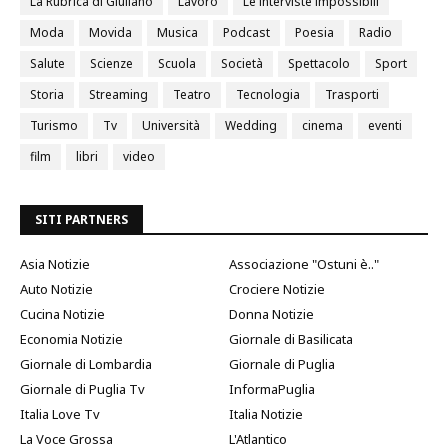
La Rubrica di Giuliano
Lavoro
Le interviste impossibili
Moda
Movida
Musica
Podcast
Poesia
Radio
Salute
Scienze
Scuola
Società
Spettacolo
Sport
Storia
Streaming
Teatro
Tecnologia
Trasporti
Turismo
Tv
Università
Wedding
cinema
eventi
film
libri
video
SITI PARTNERS
Asia Notizie
Associazione "Ostuni è.."
Auto Notizie
Crociere Notizie
Cucina Notizie
Donna Notizie
Economia Notizie
Giornale di Basilicata
Giornale di Lombardia
Giornale di Puglia
Giornale di Puglia Tv
InformaPuglia
Italia Love Tv
Italia Notizie
La Voce Grossa
L'Atlantico