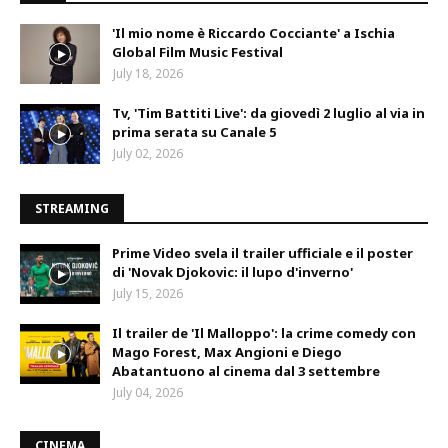
'Il mio nome è Riccardo Cocciante' a Ischia
Global Film Music Festival
July 18, 2026
Tv, 'Tim Battiti Live': da giovedì 2 luglio al via in
prima serata su Canale 5
July 02, 2026
STREAMING
Prime Video svela il trailer ufficiale e il poster
di 'Novak Djokovic: il lupo d'inverno'
July 15, 2026
Il trailer de 'Il Malloppo': la crime comedy con
Mago Forest, Max Angioni e Diego
Abatantuono al cinema dal 3 settembre
July 04, 2026
CINEMA