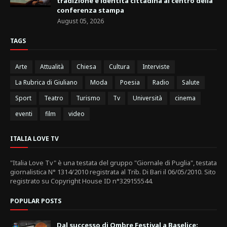
tradizione e identità cittadina al centro della
conferenza stampa
August 05, 2026
TAGS
Arte
Attualità
Chiesa
Cultura
Interviste
La Rubrica di Giuliano
Moda
Poesia
Radio
Salute
Sport
Teatro
Turismo
Tv
Università
cinema
eventi
film
video
ITALIA LOVE TV
"Italia Love Tv" è una testata del gruppo "Giornale di Puglia", testata
giornalistica N° 1314/2010 registrata al Trib. Di Bari il 06/05/2010. Sito
registrato su Copyright House ID n°329155544.
POPULAR POSTS
Dal successo di Ombre Festival a Baselice: