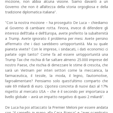
mozione, non abbia alcuna visione. Siamo davanti a un
Governo che non è all’altezza della storia orgogliosa e della
tradizione diplomatica italiana".
"Con la nostra mozione – ha proseguito De Luca – chiediamo
al Governo di cambiare rotta. Finora, invece di difendere gli
interessi dell’Italia e dell’Europa, avete preferito la subalternità
a Trump. Avete ignorato il problema per mesi. Avete persino
affermato che i dazi sarebbero un’opportunità. Ma su quale
pianeta vivete? Con le imprese, i sindacati, i dati economici ci
parlate ogni tanto? Come fa ad essere un’opportunità una
Trump Tax che rischia di far saltare almeno 25.000 imprese del
nostro Paese, che rischia di dimezzare le stime di crescita, che
sarà un Vietnam per interi settori come la meccanica, la
farmaceutica, il tessile, la moda, il legno, l’automotive,
l’agroalimentare? Pensiamo solo quest’ultimo comparto che
vale 69 miliardi di euro. L’ipotesi concreta di nuovi dazi al 17%
rispetto al mercato USA – che è il secondo per importanza a
livello globale – avrà un impatto negativo di quasi 2 miliardi".
De Luca ha poi attaccato la Premier Meloni per essere andata
con "il cappello in mano alla Casa Bianca" e "aver scambiato