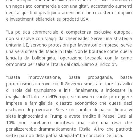
un negoziato commerciale con una gita", accettando aumenti
negli acquisti di gas liquido americano che ci costerà il doppio
e investimenti sbilanciati su prodotti USA.
"La politica commerciale è competenza esclusiva europea,
non si risolve con viaggi da cheerleader. Serve una strategia
unitaria UE, servono protezioni per lavoratori e imprese, serve
una vera difesa del Made in Italy. Non le boutade come quella
lanciata da Lollobrigida, l'operazione bresaola con la carne
ormonata per salvare l'Italia dai dazi. Siamo al ridicolo".
"Basta improvvisazione, basta propaganda, basta
patriottismo alla rovescia. Il Governo smetta di fare il cavallo
di Troia del trumpismo e inizi, finalmente, a indossare la
maglia dell’Italia e dell’Europa, se davvero vuole proteggere
imprese e famiglie dal disastro economico che questi dazi
rischiano di provocare. Serve un cambio di passo: finora vi
siete inginocchiati a Trump e avete tradito il Paese. Dazi al
10% non sarebbero un'intesa, ma solo una resa che
penalizzerebbe drammaticamente l’Italia. Altro che patrioti:
siete i patrioti della patria sbagliata" ha concluso De Luca.