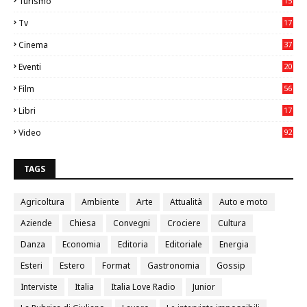
Turismo
15
2
Tv
17
75
Cinema
37
3
Eventi
20
05
Film
56
0
Libri
17
4
Video
92
0
TAGS
Agricoltura
Ambiente
Arte
Attualità
Auto e moto
Aziende
Chiesa
Convegni
Crociere
Cultura
Danza
Economia
Editoria
Editoriale
Energia
Esteri
Estero
Format
Gastronomia
Gossip
Interviste
Italia
Italia Love Radio
Junior