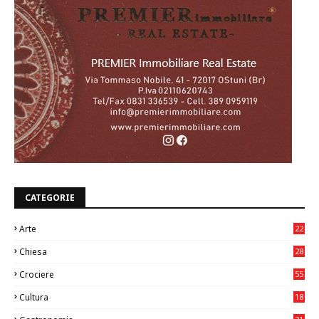
CATEGORIE
Arte
22
7
Chiesa
28
7
Crociere
55
Cultura
18
7