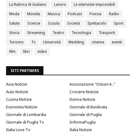
La Rubrica di Giuliano
Lavoro
Le interviste impossibili
Moda
Movida
Musica
Podcast
Poesia
Radio
Salute
Scienze
Scuola
Società
Spettacolo
Sport
Storia
Streaming
Teatro
Tecnologia
Trasporti
Turismo
Tv
Università
Wedding
cinema
eventi
film
libri
video
SITI PARTNERS
Asia Notizie
Associazione "Ostuni è.."
Auto Notizie
Crociere Notizie
Cucina Notizie
Donna Notizie
Economia Notizie
Giornale di Basilicata
Giornale di Lombardia
Giornale di Puglia
Giornale di Puglia Tv
InformaPuglia
Italia Love Tv
Italia Notizie