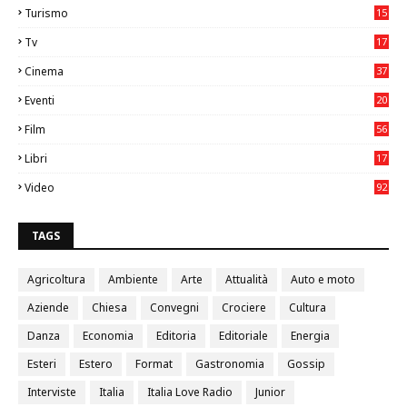
Turismo
15
2
Tv
17
75
Cinema
37
3
Eventi
20
05
Film
56
0
Libri
17
4
Video
92
0
TAGS
Agricoltura
Ambiente
Arte
Attualità
Auto e moto
Aziende
Chiesa
Convegni
Crociere
Cultura
Danza
Economia
Editoria
Editoriale
Energia
Esteri
Estero
Format
Gastronomia
Gossip
Interviste
Italia
Italia Love Radio
Junior