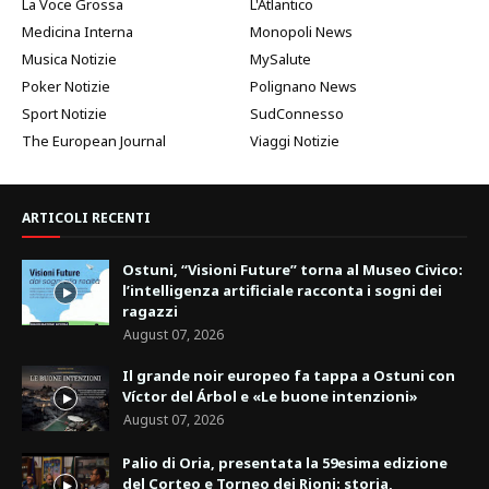
La Voce Grossa
L'Atlantico
Medicina Interna
Monopoli News
Musica Notizie
MySalute
Poker Notizie
Polignano News
Sport Notizie
SudConnesso
The European Journal
Viaggi Notizie
ARTICOLI RECENTI
Ostuni, “Visioni Future” torna al Museo Civico:
l’intelligenza artificiale racconta i sogni dei
ragazzi
August 07, 2026
Il grande noir europeo fa tappa a Ostuni con
Víctor del Árbol e «Le buone intenzioni»
August 07, 2026
Palio di Oria, presentata la 59esima edizione
del Corteo e Torneo dei Rioni: storia,