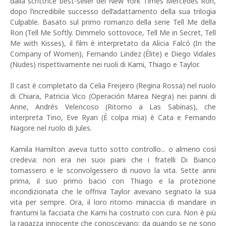
dalla scrittrice best-seller del New York Times Mercedes Ron,
dopo l’incredibile successo dell’adattamento della sua trilogia
Culpable. Basato sul primo romanzo della serie Tell Me della
Ron (Tell Me Softly. Dimmelo sottovoce, Tell Me in Secret, Tell
Me with Kisses), il film è interpretato da Alicia Falcó (In the
Company of Women), Fernando Lindez (Élite) e Diego Vidales
(Nudes) rispettivamente nei ruoli di Kami, Thiago e Taylor.
Il cast è completato da Celia Freijeiro (Regina Rossa) nel ruolo
di Chiara, Patricia Vico (Operación Marea Negra) nei panni di
Anne, Andrés Velencoso (Ritorno a Las Sabinas), che
interpreta Tino, Eve Ryan (È colpa mia) è Cata e Fernando
Nagore nel ruolo di Jules.
Kamila Hamilton aveva tutto sotto controllo... o almeno così
credeva: non era nei suoi piani che i fratelli Di Bianco
tornassero e le sconvolgessero di nuovo la vita. Sette anni
prima, il suo primo bacio con Thiago e la protezione
incondizionata che le offriva Taylor avevano segnato la sua
vita per sempre. Ora, il loro ritorno minaccia di mandare in
frantumi la facciata che Kami ha costruito con cura. Non è più
la ragazza innocente che conoscevano: da quando se ne sono