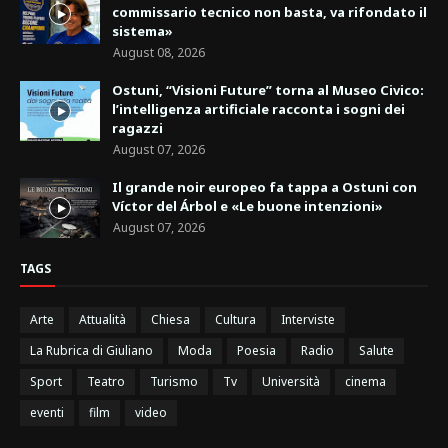
commissario tecnico non basta, va rifondato il
sistema»
August 08, 2026
Ostuni, “Visioni Future” torna al Museo Civico:
l’intelligenza artificiale racconta i sogni dei
ragazzi
August 07, 2026
Il grande noir europeo fa tappa a Ostuni con
Víctor del Árbol e «Le buone intenzioni»
August 07, 2026
TAGS
Arte
Attualità
Chiesa
Cultura
Interviste
La Rubrica di Giuliano
Moda
Poesia
Radio
Salute
Sport
Teatro
Turismo
Tv
Università
cinema
eventi
film
video