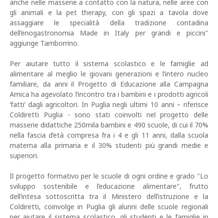
anche nelle masserie a contatto con la natura, nelle aree con
gli animali e la pet therapy, con gli spazi a tavola dove
assaggiare le specialità della tradizione contadina
dell’enogastronomia Made in Italy per grandi e piccini"
aggiunge Tamborrino.
Per aiutare tutto il sistema scolastico e le famiglie ad
alimentare al meglio le giovani generazioni e l’intero nucleo
familiare, da anni il Progetto di Educazione alla Campagna
Amica ha agevolato l’incontro tra i bambini e i prodotti agricoli
‘fatti’ dagli agricoltori. In Puglia negli ultimi 10 anni – riferisce
Coldiretti Puglia - sono stati coinvolti nel progetto delle
masserie didattiche 250mila bambini e 490 scuole, di cui il 70%
nella fascia d’età compresa fra i 4 e gli 11 anni, dalla scuola
materna alla primaria e il 30% studenti più grandi medie e
superiori.
Il progetto formativo per le scuole di ogni ordine e grado "Lo
sviluppo sostenibile e l’educazione alimentare", frutto
dell’intesa sottoscritta tra il Ministero dell’istruzione e la
Coldiretti, coinvolge in Puglia gli alunni delle scuole regionali
per aiutare il sistema scolastico, gli studenti e le famiglie in