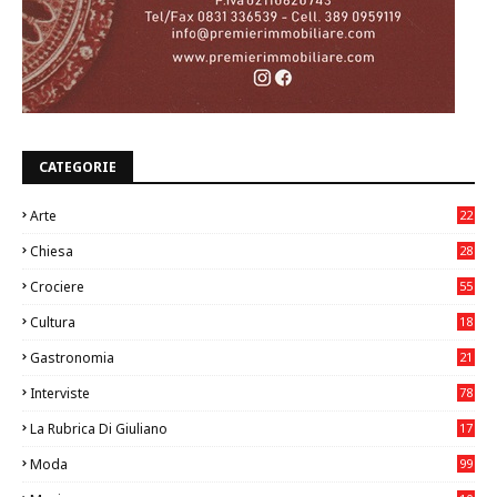
CATEGORIE
Arte
22
7
Chiesa
28
7
Crociere
55
Cultura
18
7
Gastronomia
21
8
Interviste
78
La Rubrica Di Giuliano
17
6
Moda
99