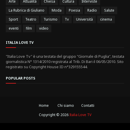
Arte
Attualità
Chiesa
Cultura
Interviste
La Rubrica di Giuliano
Moda
Poesia
Radio
Salute
Sport
Teatro
Turismo
Tv
Università
cinema
eventi
film
video
ITALIA LOVE TV
"Italia Love Tv" è una testata del gruppo "Giornale di Puglia", testata
giornalistica N° 1314/2010 registrata al Trib. Di Bari il 06/05/2010. Sito
registrato su Copyright House ID n°329155544.
POPULAR POSTS
Home
Chi siamo
Contatti
Copyright ©
2026
Italia Love TV