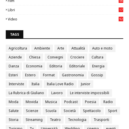
Film
56
0
Libri
17
4
Video
92
0
TAGS
Agricoltura
Ambiente
Arte
Attualità
Auto e moto
Aziende
Chiesa
Convegni
Crociere
Cultura
Danza
Economia
Editoria
Editoriale
Energia
Esteri
Estero
Format
Gastronomia
Gossip
Interviste
Italia
Italia Love Radio
Junior
La Rubrica di Giuliano
Lavoro
Le interviste impossibili
Moda
Movida
Musica
Podcast
Poesia
Radio
Salute
Scienze
Scuola
Società
Spettacolo
Sport
Storia
Streaming
Teatro
Tecnologia
Trasporti
Turismo
Tv
Università
Wedding
cinema
eventi