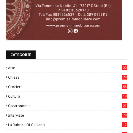
CATEGORIE
Arte
22
7
Chiesa
28
7
Crociere
55
Cultura
18
7
Gastronomia
21
8
Interviste
78
La Rubrica Di Giuliano
17
6