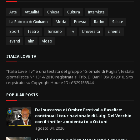
Arte
Attualità
Chiesa
Cultura
Interviste
La Rubrica di Giuliano
Moda
Poesia
Radio
Salute
Sport
Teatro
Turismo
Tv
Università
cinema
eventi
film
video
ITALIA LOVE TV
"Italia Love Tv" è una testata del gruppo "Giornale di Puglia", testata
giornalistica N° 1314/2010 registrata al Trib. Di Bari il 06/05/2010. Sito
registrato su Copyright House ID n°329155544.
POPULAR POSTS
Dal successo di Ombre Festival a Baselice:
continua il tour nazionale di Luigi Del Vecchio
con il thriller ambientato a Ostuni
agosto 04, 2026
Film al cinema, 'Spider-Man: Brand New Day'