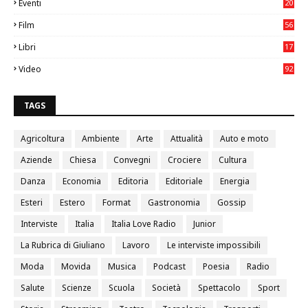
Eventi
20
05
Film
56
0
Libri
17
4
Video
92
0
TAGS
Agricoltura
Ambiente
Arte
Attualità
Auto e moto
Aziende
Chiesa
Convegni
Crociere
Cultura
Danza
Economia
Editoria
Editoriale
Energia
Esteri
Estero
Format
Gastronomia
Gossip
Interviste
Italia
Italia Love Radio
Junior
La Rubrica di Giuliano
Lavoro
Le interviste impossibili
Moda
Movida
Musica
Podcast
Poesia
Radio
Salute
Scienze
Scuola
Società
Spettacolo
Sport