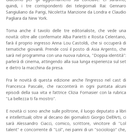
quindi, i tre corrispondenti dei telegiornali Rai: Gennaro
Sangiuliano da Parigi, Nicoletta Manzione da Londra e Claudio
Pagliara da New York.
Torna anche il tavolo delle tre editorialiste, che vede una
novità: oltre alle confermate Alba Parietti e Rosita Celentano,
farà il proprio ingresso Anna Lou Castoldi, che si occuperà di
tematiche giovanili. Prende così il posto di Asia Argento, che
sarà nel programma con una nuova rubrica, "Doppia identità":
parlerà di cinema, attingendo alla sua lunga esperienza sul set
e dietro la macchina da presa.
Fra le novità di questa edizione anche l’ingresso nel cast di
Francesca Pascale, che racconterà in ogni puntata alcuni
episodi della sua vita e l’attrice Clizia Fornasier con la rubrica
"La bellezza ti fa mostro".
E novità ci sono anche sulle poltrone, il luogo deputato a libri
e intellettuali; oltre al decano dei giornalisti Giorgio Dell’Arti, ci
sarà Alessandro Ciacci, comico, scrittore, vincitore di "Lol
talent" e concorrente di "Lol", nei panni di un "sociologo" che,