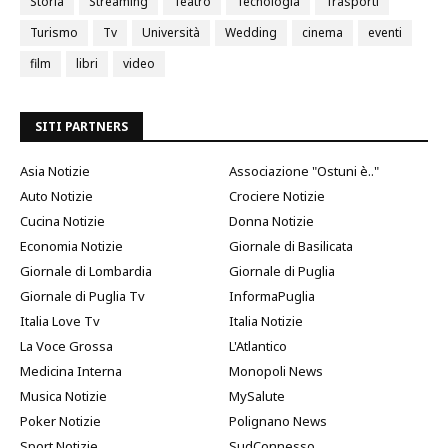
Storia
Streaming
Teatro
Tecnologia
Trasporti
Turismo
Tv
Università
Wedding
cinema
eventi
film
libri
video
SITI PARTNERS
Asia Notizie
Associazione "Ostuni è.."
Auto Notizie
Crociere Notizie
Cucina Notizie
Donna Notizie
Economia Notizie
Giornale di Basilicata
Giornale di Lombardia
Giornale di Puglia
Giornale di Puglia Tv
InformaPuglia
Italia Love Tv
Italia Notizie
La Voce Grossa
L'Atlantico
Medicina Interna
Monopoli News
Musica Notizie
MySalute
Poker Notizie
Polignano News
Sport Notizie
SudConnesso