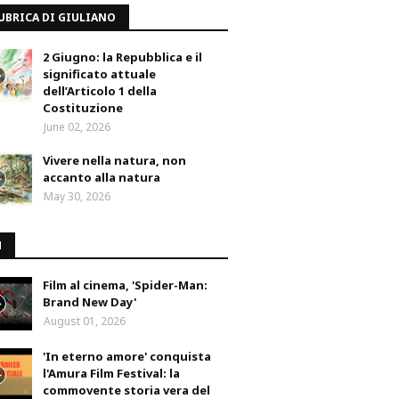
UBRICA DI GIULIANO
2 Giugno: la Repubblica e il
significato attuale
dell’Articolo 1 della
Costituzione
June 02, 2026
Vivere nella natura, non
accanto alla natura
May 30, 2026
M
Film al cinema, 'Spider-Man:
Brand New Day'
August 01, 2026
'In eterno amore' conquista
l'Amura Film Festival: la
commovente storia vera del