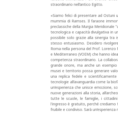
straordinario nell’antico Egitto.
«Siamo felici di presentare ad Ostuni
mummia di Ramses. Il faraone immortale
preclassiche della Murgia Meridionale "
tecnologica e capacità divulgativa in 
possibile solo grazie alla sinergia tra 
stesso entusiasmo. Desidero rivolgere
Roma nella persona del Prof. Lorenzo Ni
e Mediterraneo (VOEM) che hanno ideato
competenza straordinario. La collabora
grande onore, ma anche un esempio co
musei e territorio possa generare valor
una replica fedele e scientificament
tecnologie all’avanguardia come la biof
un’esperienza che unisce emozione, s
nuove generazioni alla storia, all’archeo
tutte le scuole, le famiglie, i cittadi
l'ingresso è gratuito, perché crediam
fruibile e condiviso. Sarà un’esperienza