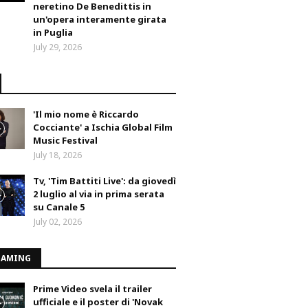
neretino De Benedittis in
un'opera interamente girata
in Puglia
July 29, 2026
'Il mio nome è Riccardo
Cocciante' a Ischia Global Film
Music Festival
July 18, 2026
Tv, 'Tim Battiti Live': da giovedì
2 luglio al via in prima serata
su Canale 5
July 02, 2026
EAMING
Prime Video svela il trailer
ufficiale e il poster di 'Novak