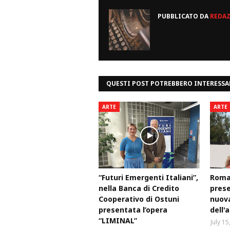
PUBBLICATO DA
REDA
QUESTI POST POTREBBERO INTERESSA
ARTE
ARTE
“Futuri Emergenti Italiani”,
Roma,
nella Banca di Credito
prese
Cooperativo di Ostuni
nuova
presentata l’opera
dell'
“LIMINAL”
July 15