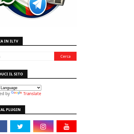
A IN ILTV
UCI IL SITO
ed by
Translate
IAL PLUGIN