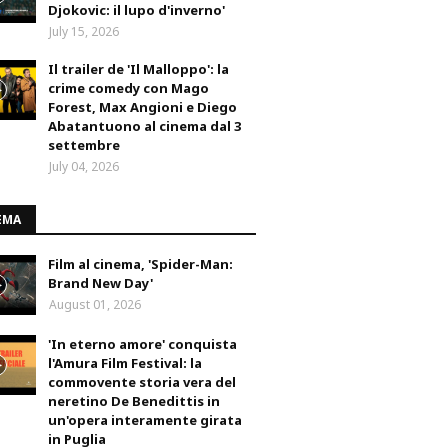
Djokovic: il lupo d'inverno'
July 15, 2026
Il trailer de 'Il Malloppo': la
crime comedy con Mago
Forest, Max Angioni e Diego
Abatantuono al cinema dal 3
settembre
July 04, 2026
EMA
Film al cinema, 'Spider-Man:
Brand New Day'
August 01, 2026
'In eterno amore' conquista
l'Amura Film Festival: la
commovente storia vera del
neretino De Benedittis in
un'opera interamente girata
in Puglia