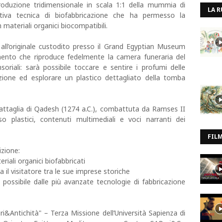
produzione tridimensionale in scala 1:1 della mummia di
LA R
ativa tecnica di biofabbricazione che ha permesso la
 materiali organici biocompatibili.
all’originale custodito presso il Grand Egyptian Museum
timento che riproduce fedelmente la camera funeraria del
soriali: sarà possibile toccare e sentire i profumi delle
zione ed esplorare un plastico dettagliato della tomba
Battaglia di Qadesh (1274 a.C.), combattuta da Ramses II
rso plastici, contenuti multimediali e voci narranti dei
FIL
izione:
iali organici biofabbricati
 il visitatore tra le sue imprese storiche
 possibile dalle più avanzate tecnologie di fabbricazione
&Antichità" – Terza Missione dell’Università Sapienza di