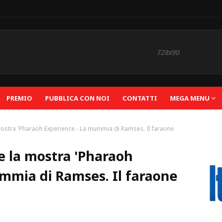
PREMIO
PUBBLICA CON NOI
CONTATTI
MEGA MENU
 mostra 'Pharaoh Experience - La mummia di Ramses. Il faraone
le la mostra 'Pharaoh
mmia di Ramses. Il faraone