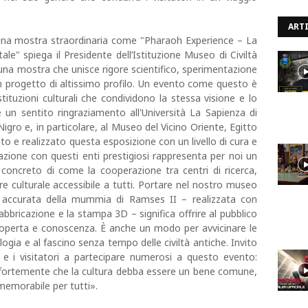
ARTI
 una mostra straordinaria come "Pharaoh Experience – La
" spiega il Presidente dell’Istituzione Museo di Civiltà
una mostra che unisce rigore scientifico, sperimentazione
un progetto di altissimo profilo. Un evento come questo è
istituzioni culturali che condividono la stessa visione e lo
 un sentito ringraziamento all'Università La Sapienza di
gro e, in particolare, al Museo del Vicino Oriente, Egitto
 e realizzato questa esposizione con un livello di cura e
zione con questi enti prestigiosi rappresenta per noi un
ncreto di come la cooperazione tra centri di ricerca,
e culturale accessibile a tutti. Portare nel nostro museo
e accurata della mummia di Ramses II – realizzata con
abbricazione e la stampa 3D – significa offrire al pubblico
coperta e conoscenza. È anche un modo per avvicinare le
logia e al fascino senza tempo delle civiltà antiche. Invito
ni e i visitatori a partecipare numerosi a questo evento:
o fortemente che la cultura debba essere un bene comune,
 memorabile per tutti».