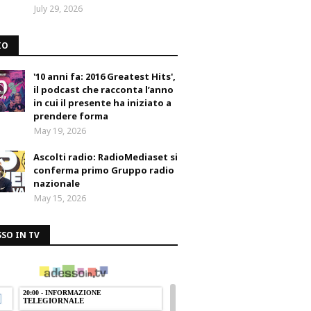
July 29, 2026
IO
'10 anni fa: 2016 Greatest Hits',
il podcast che racconta l’anno
in cui il presente ha iniziato a
prendere forma
May 19, 2026
Ascolti radio: RadioMediaset si
conferma primo Gruppo radio
nazionale
May 15, 2026
SO IN TV