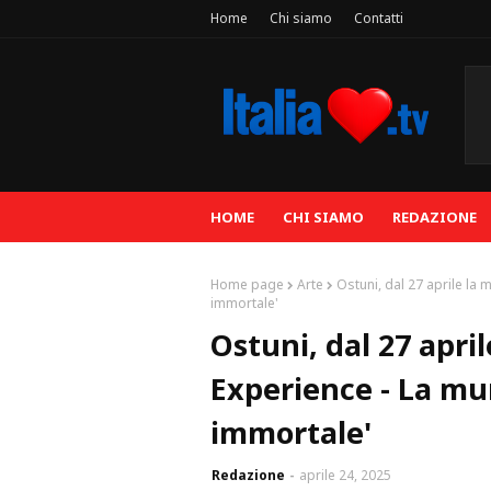
Home
Chi siamo
Contatti
HOME
CHI SIAMO
REDAZIONE
Home page
Arte
Ostuni, dal 27 aprile la
immortale'
Ostuni, dal 27 apri
Experience - La mu
immortale'
Redazione
aprile 24, 2025