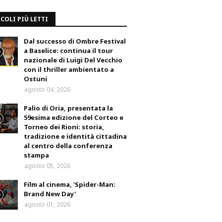
COLI PIÙ LETTI
Dal successo di Ombre Festival
a Baselice: continua il tour
nazionale di Luigi Del Vecchio
con il thriller ambientato a
Ostuni
agosto 04, 2026
Palio di Oria, presentata la
59esima edizione del Corteo e
Torneo dei Rioni: storia,
tradizione e identità cittadina
al centro della conferenza
stampa
agosto 05, 2026
Film al cinema, 'Spider-Man:
Brand New Day'
agosto 01, 2026