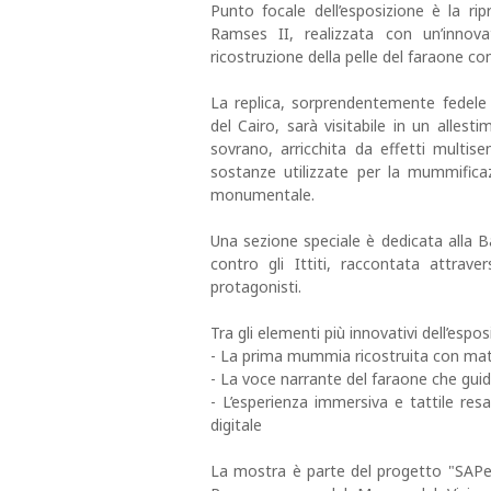
Punto focale dell’esposizione è la ri
Ramses II, realizzata con un’innov
ricostruzione della pelle del faraone con
La replica, sorprendentemente fedele 
del Cairo, sarà visitabile in un alles
sovrano, arricchita da effetti multisen
sostanze utilizzate per la mummifica
monumentale.
Una sezione speciale è dedicata alla 
contro gli Ittiti, raccontata attrave
protagonisti.
Tra gli elementi più innovativi dell’espos
- La prima mummia ricostruita con mater
- La voce narrante del faraone che guida
- L’esperienza immersiva e tattile resa
digitale
La mostra è parte del progetto "SAPeri