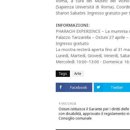
Roma, a cura del Museo del Vicino
(Sapienza Università di Roma). Coordi
Sharon Sabatini. Ingresso gratuito per t
INFORMAZIONI:
PHARAOH EXPERIENCE – La mummia di 
Palazzo Tanzarella – Ostuni 27 aprile 
Ingresso gratuito
La mostra resterà aperta fino al 31 mag
Lunedì, Martedì, Giovedì, Venerdì, Saba
Mercoledì: 10:00–13:00 - Domenica: 16
Tags
Arte
Facebook
Twitter
VECCHIA
Ostuni istituisce il Garante per i diritti del
con disabilità, approvato il regolamento in
Consiglio comunale