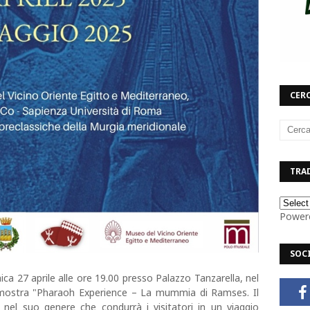
CERC
TRAD
Power
SOC
a 27 aprile alle ore 19.00 presso Palazzo Tanzarella, nel
a mostra "Pharaoh Experience – La mummia di Ramses. Il
nel suo genere che condurrà i visitatori in un viaggio