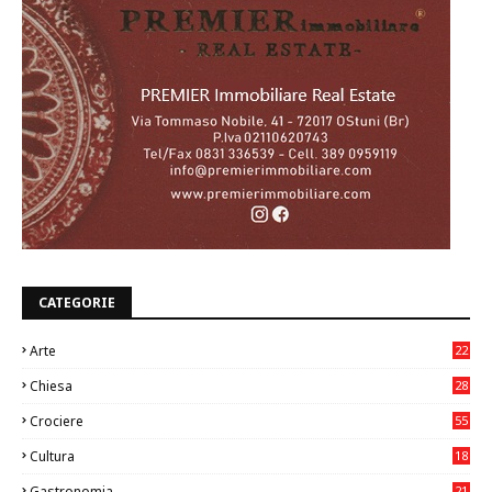
CATEGORIE
Arte
22
7
Chiesa
28
7
Crociere
55
Cultura
18
7
Gastronomia
21