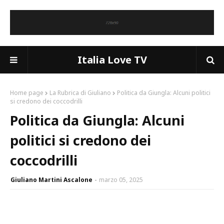
Italia Love TV
Home page
La Rubrica di Giuliano
Politica da Giungla: Alcuni politici
si credono dei coccodrilli
Politica da Giungla: Alcuni
politici si credono dei
coccodrilli
Giuliano Martini Ascalone
marzo 05, 2025