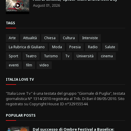
August 01, 2026
TAGS
Arte
Attualità
Chiesa
Cultura
Interviste
La Rubrica di Giuliano
Moda
Poesia
Radio
Salute
Sport
Teatro
Turismo
Tv
Università
cinema
eventi
film
video
ITALIA LOVE TV
"Italia Love Tv" è una testata del gruppo "Giornale di Puglia", testata
giornalistica N° 1314/2010 registrata al Trib. Di Bari il 06/05/2010. Sito
registrato su Copyright House ID n°329155544.
POPULAR POSTS
Dal successo di Ombre Festival a Baselice: