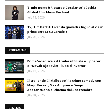
'Il mio nome è Riccardo Cocciante' a Ischia
Global Film Music Festival
July 18, 2026
Tv, 'Tim Battiti Live': da giovedì 2 luglio al via in
prima serata su Canale 5
July 02, 2026
STREAMING
Prime Video svela il trailer ufficiale e il poster
di 'Novak Djokovic: il lupo d'inverno'
July 15, 2026
Il trailer de 'Il Malloppo': la crime comedy con
Mago Forest, Max Angioni e Diego
Abatantuono al cinema dal 3 settembre
July 04, 2026
CINEMA