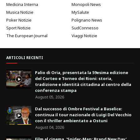
Medicina Interna
Monopoli News
Musica Notizie
MySalute
Poker Notizie
Polignano News
Sport Notizie
SudConnesso
The European Journal
Viaggi Notizie
ARTICOLI RECENTI
Palio di Oria, presentata la 59esima edizione
del Corteo e Torneo dei Rioni: storia,
tradizione e identità cittadina al centro della
conferenza stampa
August 05, 2026
Dal successo di Ombre Festival a Baselice:
continua il tour nazionale di Luigi Del Vecchio
con il thriller ambientato a Ostuni
August 04, 2026
Film al cinema, 'Spider-Man: Brand New Day'