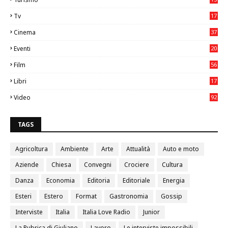
2
Tv
17
75
Cinema
37
3
Eventi
20
05
Film
56
0
Libri
17
4
Video
92
0
TAGS
Agricoltura
Ambiente
Arte
Attualità
Auto e moto
Aziende
Chiesa
Convegni
Crociere
Cultura
Danza
Economia
Editoria
Editoriale
Energia
Esteri
Estero
Format
Gastronomia
Gossip
Interviste
Italia
Italia Love Radio
Junior
La Rubrica di Giuliano
Lavoro
Le interviste impossibili