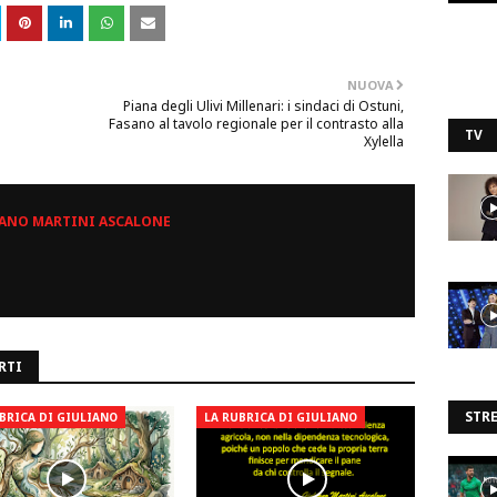
NUOVA
Piana degli Ulivi Millenari: i sindaci di Ostuni,
Fasano al tavolo regionale per il contrasto alla
TV
Xylella
ANO MARTINI ASCALONE
RTI
STR
BRICA DI GIULIANO
LA RUBRICA DI GIULIANO