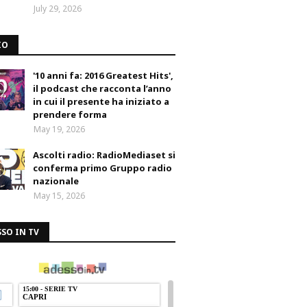
July 29, 2026
IO
'10 anni fa: 2016 Greatest Hits',
il podcast che racconta l’anno
in cui il presente ha iniziato a
prendere forma
May 19, 2026
Ascolti radio: RadioMediaset si
conferma primo Gruppo radio
nazionale
May 15, 2026
SO IN TV