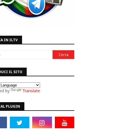
A IN ILTV
UCI IL SITO
ed by
Translate
IAL PLUGIN