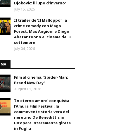
Djokovic: il lupo d'inverno'
July 15, 2026
Il trailer de 'Il Malloppo': la
crime comedy con Mago
Forest, Max Angioni e Diego
Abatantuono al cinema dal 3
settembre
July 04, 2026
EMA
Film al cinema, 'Spider-Man:
Brand New Day'
August 01, 2026
'In eterno amore' conquista
l'Amura Film Festival: la
commovente storia vera del
neretino De Benedittis in
un'opera interamente girata
in Puglia