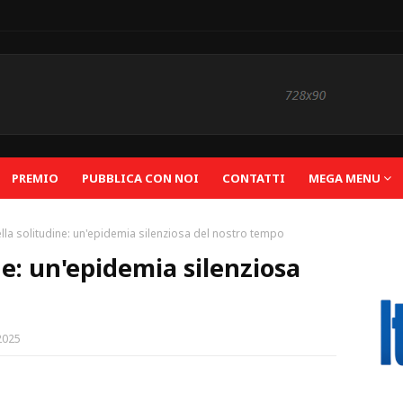
PREMIO
PUBBLICA CON NOI
CONTATTI
MEGA MENU
ella solitudine: un'epidemia silenziosa del nostro tempo
ine: un'epidemia silenziosa
2025