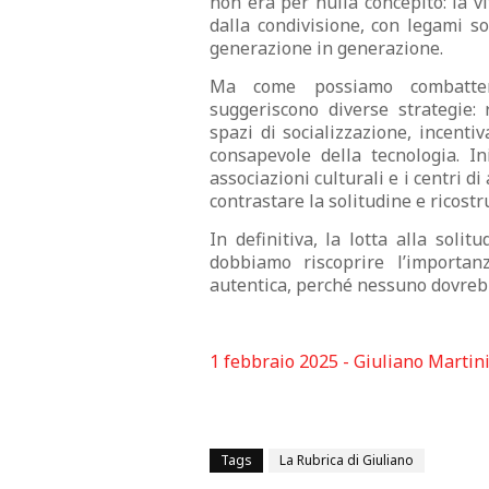
non era per nulla concepito: la v
dalla condivisione, con legami s
generazione in generazione.
Ma come possiamo combattere
suggeriscono diverse strategie: 
spazi di socializzazione, incenti
consapevole della tecnologia. In
associazioni culturali e i centri 
contrastare la solitudine e ricostr
In definitiva, la lotta alla soli
dobbiamo riscoprire l’importan
autentica, perché nessuno dovrebb
1 febbraio 2025 - Giuliano Martin
Tags
La Rubrica di Giuliano