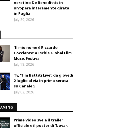
neretino De Benedittis in
un'opera interamente girata
in Puglia
July 29, 2026
'Il mio nome è Riccardo
Cocciante' a Ischia Global Film
Music Festival
July 18, 2026
Tv, 'Tim Battiti Live': da giovedì
2 luglio al via in prima serata
su Canale 5
July 02, 2026
EAMING
Prime Video svela il trailer
ufficiale e il poster di 'Novak