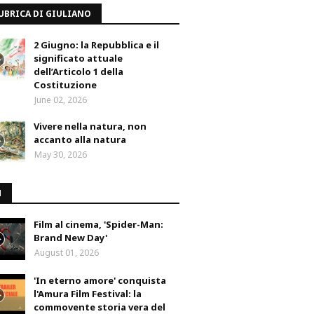
UBRICA DI GIULIANO
2 Giugno: la Repubblica e il
significato attuale
dell’Articolo 1 della
Costituzione
June 02, 2026
Vivere nella natura, non
accanto alla natura
May 30, 2026
M
Film al cinema, 'Spider-Man:
Brand New Day'
August 01, 2026
'In eterno amore' conquista
l'Amura Film Festival: la
commovente storia vera del