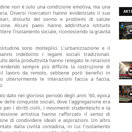
udine non è solo una condizione emotiva, ma una
ARTI
ia. Diversi ricercatori hanno evidenziato il suo
olari, disturbi del sonno e problemi di salute
ne. Alcuni paesi hanno addirittura istituito
ere l’isolamento sociale, riconoscendo la gravità
litudine sono molteplici. L'urbanizzazione e il
anno indebolito i legami sociali tradizionali.
ulto della produttività hanno relegato le relazioni
endendo sempre più difficile la costruzione di
 il lavoro da remoto, sebbene porti benefici in
tto ulteriormente le interazioni faccia a faccia,
o.
ato dato nel glorioso periodo degli anni '60, epoca
e delle conquiste sociali, dove l'aggregazione era
 per i diritti civili, i movimenti studenteschi e la
essione artistica hanno rafforzato il senso di
ne di condividere ideali e aspirazioni. Un altro
tato dalla civiltà contadina, in cui l'isolamento