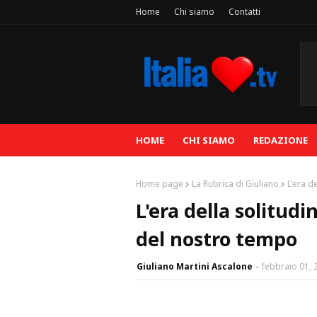
Home
Chi siamo
Contatti
HOME
CHI SIAMO
REDAZIONE
Home page
La Rubrica di Giuliano
L'era d
L'era della solitud
del nostro tempo
Giuliano Martini Ascalone
febbraio 01, 