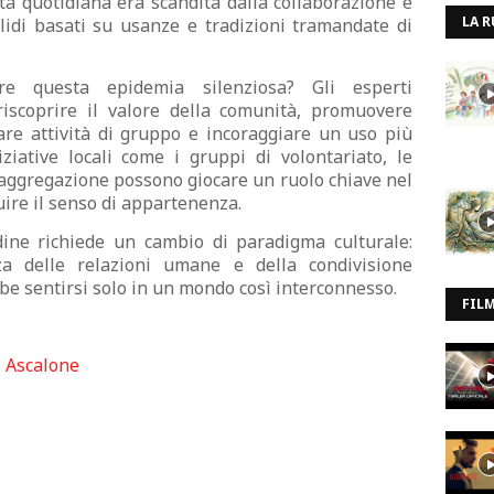
ita quotidiana era scandita dalla collaborazione e
LA R
olidi basati su usanze e tradizioni tramandate di
 questa epidemia silenziosa? Gli esperti
riscoprire il valore della comunità, promuovere
vare attività di gruppo e incoraggiare un uso più
iziative locali come i gruppi di volontariato, le
di aggregazione possono giocare un ruolo chiave nel
uire il senso di appartenenza.
tudine richiede un cambio di paradigma culturale:
za delle relazioni umane e della condivisione
e sentirsi solo in un mondo così interconnesso.
FIL
i Ascalone