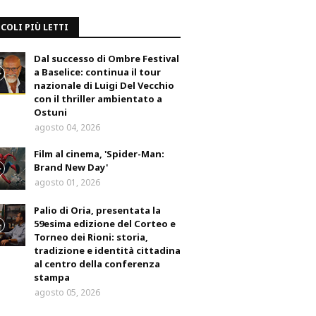
COLI PIÙ LETTI
Dal successo di Ombre Festival
a Baselice: continua il tour
nazionale di Luigi Del Vecchio
con il thriller ambientato a
Ostuni
agosto 04, 2026
Film al cinema, 'Spider-Man:
Brand New Day'
agosto 01, 2026
Palio di Oria, presentata la
59esima edizione del Corteo e
Torneo dei Rioni: storia,
tradizione e identità cittadina
al centro della conferenza
stampa
agosto 05, 2026