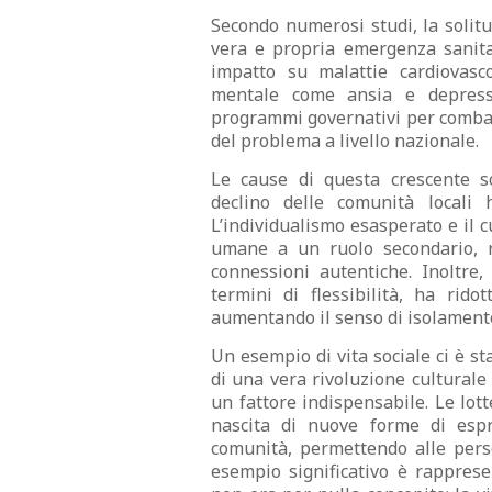
Secondo numerosi studi, la solit
vera e propria emergenza sanitar
impatto su malattie cardiovasc
mentale come ansia e depressio
programmi governativi per combatt
del problema a livello nazionale.
Le cause di questa crescente so
declino delle comunità locali h
L’individualismo esasperato e il c
umane a un ruolo secondario, r
connessioni autentiche. Inoltre,
termini di flessibilità, ha rido
aumentando il senso di isolament
Un esempio di vita sociale ci è st
di una vera rivoluzione culturale 
un fattore indispensabile. Le lotte
nascita di nuove forme di espr
comunità, permettendo alle perso
esempio significativo è rappresen