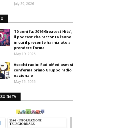
July 29, 2026
IO
'10 anni fa: 2016 Greatest Hits',
il podcast che racconta l’anno
in cui il presente ha iniziato a
prendere forma
May 19, 2026
Ascolti radio: RadioMediaset si
conferma primo Gruppo radio
nazionale
May 15, 2026
SO IN TV