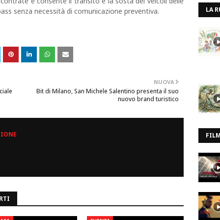
iscontrate e consente il transito e la sosta dei veicoli delle
LA R
 pass senza necessità di comunicazione preventiva.
NUOVA
ciale
Bit di Milano, San Michele Salentino presenta il suo
nuovo brand turistico
ZIONE
FIL
RTI