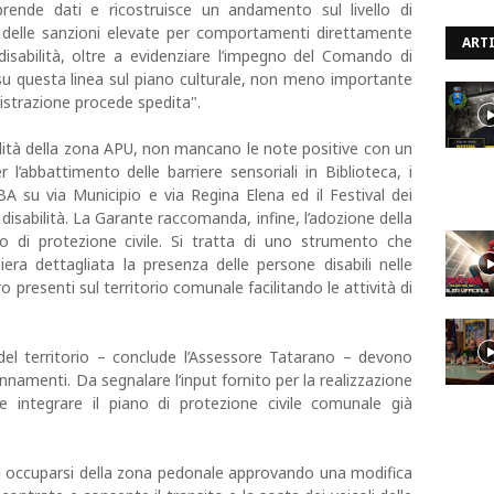
prende dati e ricostruisce un andamento sul livello di
to delle sanzioni elevate per comportamenti direttamente
ARTI
 disabilità, oltre a evidenziare l’impegno del Comando di
 su questa linea sul piano culturale, non meno importante
inistrazione procede spedita".
ssibilità della zona APU, non mancano le note positive con un
r l’abbattimento delle barriere sensoriali in Biblioteca, i
A su via Municipio e via Regina Elena ed il Festival dei
 disabilità. La Garante raccomanda, infine, l’adozione della
o di protezione civile. Si tratta di uno strumento che
era dettagliata la presenza delle persone disabili nelle
ro presenti sul territorio comunale facilitando le attività di
 del territorio – conclude l’Assessore Tatarano – devono
amenti. Da segnalare l’input fornito per la realizzazione
 integrare il piano di protezione civile comunale già
ad occuparsi della zona pedonale approvando una modifica