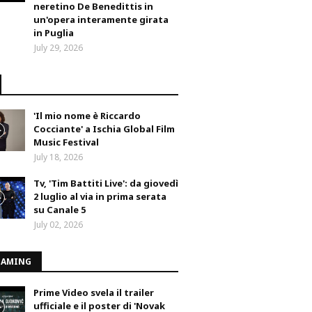
neretino De Benedittis in
un'opera interamente girata
in Puglia
July 29, 2026
'Il mio nome è Riccardo
Cocciante' a Ischia Global Film
Music Festival
July 18, 2026
Tv, 'Tim Battiti Live': da giovedì
2 luglio al via in prima serata
su Canale 5
July 02, 2026
EAMING
Prime Video svela il trailer
ufficiale e il poster di 'Novak