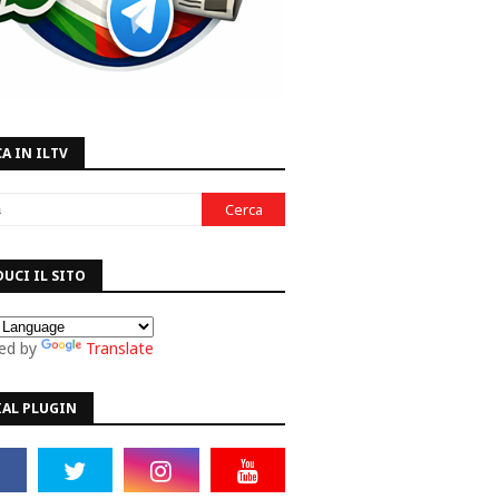
A IN ILTV
UCI IL SITO
ed by
Translate
IAL PLUGIN