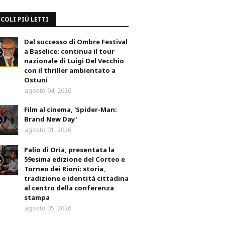
COLI PIÙ LETTI
Dal successo di Ombre Festival
a Baselice: continua il tour
nazionale di Luigi Del Vecchio
con il thriller ambientato a
Ostuni
agosto 04, 2026
Film al cinema, 'Spider-Man:
Brand New Day'
agosto 01, 2026
Palio di Oria, presentata la
59esima edizione del Corteo e
Torneo dei Rioni: storia,
tradizione e identità cittadina
al centro della conferenza
stampa
agosto 05, 2026