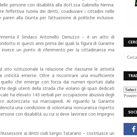
i delle persone con disabilità alla dott.ssa Gabriella Nenna.
 l’effettiva tutela dei diritti, coadiuvare i cittadini nelle
re pareri alla Giunta per l’attuazione di politiche inclusive.
ommenta il Sindaco Antonello Denuzzo – è un atto di
CERC
ondotto in questi anni prima dei quali la figura di Garante
 invece un punto di riferimento per la cittadinanza ma
l sito istituzionale la relazione che riassume le attività
e criticità emerse. Oltre a riscontrare una insufficiente
TRAD
 quello che emerge con forza dai numeri riportati dalla
 degli utenti della strada che violano gli spazi dedicati
Locale ha elevato 143 verbali per occupazione abusiva degli
Power
non autorizzata sui marciapiedi. Al riguardo la Garante
denota una condizione di volontaria noncuranza rispetto
SOC
le persone con disabilità su cui si deve lavorare con impegno
Assessore ai diritti civili Sergio Tatarano – costituisce un