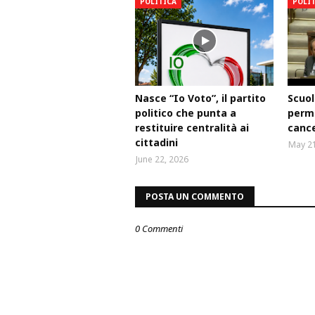
POLITICA
POLI
Nasce “Io Voto”, il partito
Scuol
politico che punta a
perm
restituire centralità ai
cance
cittadini
May 21
June 22, 2026
POSTA UN COMMENTO
0 Commenti