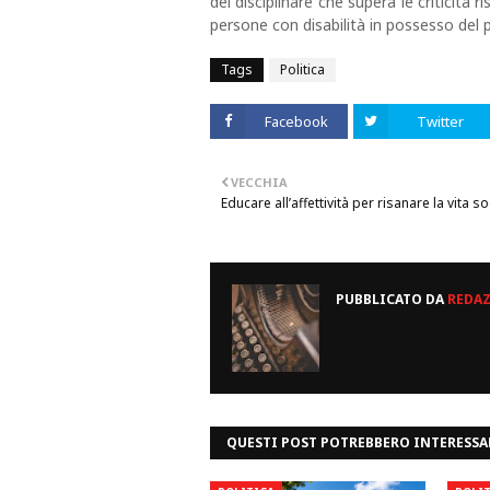
del disciplinare che supera le criticità r
persone con disabilità in possesso del
Tags
Politica
Facebook
Twitter
VECCHIA
Educare all’affettività per risanare la vita so
PUBBLICATO DA
REDA
QUESTI POST POTREBBERO INTERESSA