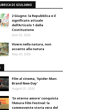
UBRICA DI GIULIANO
2 Giugno: la Repubblica e il
significato attuale
dell’Articolo 1 della
Costituzione
June 02, 2026
Vivere nella natura, non
accanto alla natura
May 30, 2026
M
Film al cinema, 'Spider-Man:
Brand New Day'
August 01, 2026
'In eterno amore' conquista
l'Amura Film Festival: la
commovente storia vera del