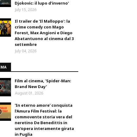
Djokovic: il lupo d'inverno'
July 15, 2026
Il trailer de 'Il Malloppo': la
crime comedy con Mago
Forest, Max Angioni e Diego
Abatantuono al cinema dal 3
settembre
July 04, 2026
EMA
Film al cinema, 'Spider-Man:
Brand New Day'
August 01, 2026
'In eterno amore' conquista
l'Amura Film Festival: la
commovente storia vera del
neretino De Benedittis in
un'opera interamente girata
in Puglia