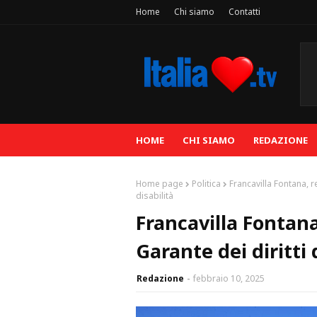
Home
Chi siamo
Contatti
HOME
CHI SIAMO
REDAZIONE
Home page
Politica
Francavilla Fontana, r
disabilità
Francavilla Fontana
Garante dei diritti 
Redazione
febbraio 10, 2025