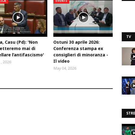
TICA
EVENTI
TV
a, Casu (Pd): 'Non
Ostuni 30 aprile 2026:
etteremo mai di
Conferenza stampa ex
llare l’antifascismo'
consiglieri di minoranza -
Il video
, 2026
May 04, 2026
STR