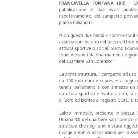
FRANCAVILLA FONTANA (BR)
- L’A
pubblicazione di due avvisi pubbl
rispettivamente, del campetto polivale
piazza Caliandro.
"Con questi due bandi – commenta il 
associazioni ed enti del terzo settore 
attività sportive o sociali. Siamo fiduci
fondi derivanti da finanziamenti region
del quartiere San Lorenzo".
La prima struttura, il campetto ad uso 
da 100 mila euro e si presenta oggi co
tennis, pallamano e con annesso un b
struttura sportiva è rivolto a enti, so
di lucro ed iscritte al registro CONI. Il
L’altro immobile, presente in piazza 
Urbana 3.0 del quartiere San Lorenzo che
struttura che negli anni è stata oggett
rivolge a enti o associazioni per lo svo