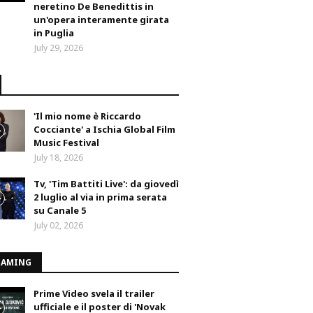
neretino De Benedittis in
un'opera interamente girata
in Puglia
July 29, 2026
'Il mio nome è Riccardo
Cocciante' a Ischia Global Film
Music Festival
July 18, 2026
Tv, 'Tim Battiti Live': da giovedì
2 luglio al via in prima serata
su Canale 5
July 02, 2026
EAMING
Prime Video svela il trailer
ufficiale e il poster di 'Novak