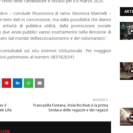
 l’invio delle candidature è fissato per il 6 marzo 2025.
ARTI
lico – conclude l’Assessora al ramo Eleonora Marinelli –
ei beni dati in concessione, ma dalla possibilità che diamo
 attività di pubblica utilità, dalla promozione sociale
ti due avvisi pubblici vanno esattamente nella direzione di
tato dal mondo dell’associazionismo e del volontariato".
consultabili sul sito internet istituzionale. Per maggiori
fficio patrimonio al numero 0831820341.
NUOVA
er il
Francavilla Fontana, Viola Ricchiuti è la prima
le Lilla
Sindaca delle ragazze e dei ragazzi
ZIONE