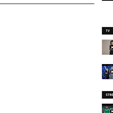
TV
STR