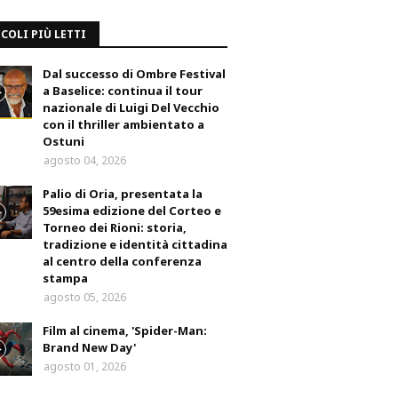
COLI PIÙ LETTI
Dal successo di Ombre Festival
a Baselice: continua il tour
nazionale di Luigi Del Vecchio
con il thriller ambientato a
Ostuni
agosto 04, 2026
Palio di Oria, presentata la
59esima edizione del Corteo e
Torneo dei Rioni: storia,
tradizione e identità cittadina
al centro della conferenza
stampa
agosto 05, 2026
Film al cinema, 'Spider-Man:
Brand New Day'
agosto 01, 2026