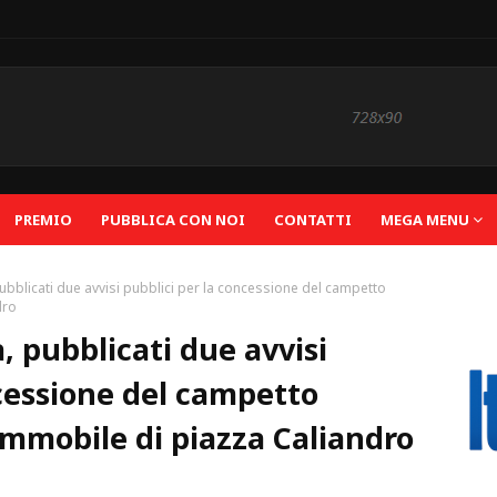
PREMIO
PUBBLICA CON NOI
CONTATTI
MEGA MENU
pubblicati due avvisi pubblici per la concessione del campetto
dro
, pubblicati due avvisi
ncessione del campetto
’immobile di piazza Caliandro