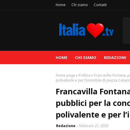
Home
Chi siamo
Contatti
HOME
CHI SIAMO
REDAZIONE
Home page
Politica
Francavilla Fontana, 
polivalente e per l’immobile di piazza Calian
Francavilla Fontana
pubblici per la co
polivalente e per l
Redazione
febbraio 21, 2025