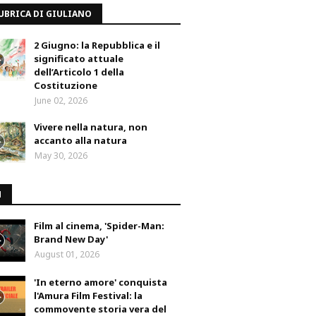
UBRICA DI GIULIANO
2 Giugno: la Repubblica e il
significato attuale
dell’Articolo 1 della
Costituzione
June 02, 2026
Vivere nella natura, non
accanto alla natura
May 30, 2026
M
Film al cinema, 'Spider-Man:
Brand New Day'
August 01, 2026
'In eterno amore' conquista
l'Amura Film Festival: la
commovente storia vera del