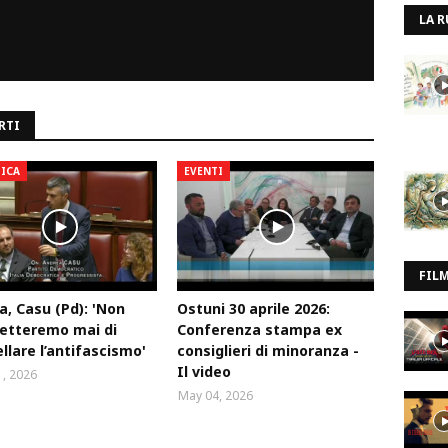
LA R
RTI
TICA
EVENTI
FIL
a, Casu (Pd): 'Non
Ostuni 30 aprile 2026:
etteremo mai di
Conferenza stampa ex
llare l’antifascismo'
consiglieri di minoranza -
Il video
, 2026
May 04, 2026