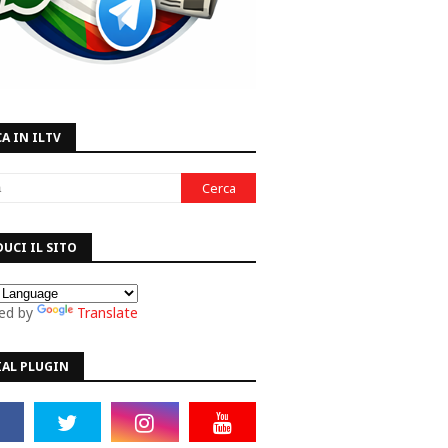
A IN ILTV
UCI IL SITO
ed by
Translate
IAL PLUGIN