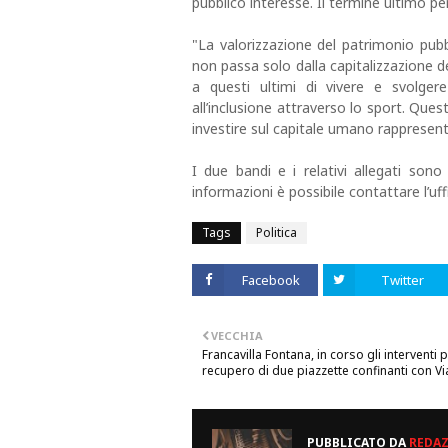
pubblico interesse. Il termine ultimo per
"La valorizzazione del patrimonio pubb
non passa solo dalla capitalizzazione d
a questi ultimi di vivere e svolgere
all’inclusione attraverso lo sport. Ques
investire sul capitale umano rappresen
I due bandi e i relativi allegati sono 
informazioni è possibile contattare l’u
Tags
Politica
Facebook
Twitter
VECCHIA
Francavilla Fontana, in corso gli interventi p
recupero di due piazzette confinanti con Via
PUBBLICATO DA
REDA