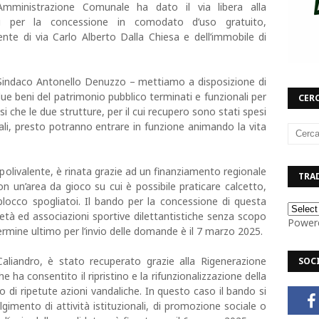
mministrazione Comunale ha dato il via libera alla
ici per la concessione in comodato d’uso gratuito,
nte di via Carlo Alberto Dalla Chiesa e dell’immobile di
Sindaco Antonello Denuzzo – mettiamo a disposizione di
due beni del patrimonio pubblico terminati e funzionali per
CERC
osi che le due strutture, per il cui recupero sono stati spesi
ali, presto potranno entrare in funzione animando la vita
polivalente, è rinata grazie ad un finanziamento regionale
TRAD
n un’area da gioco su cui è possibile praticare calcetto,
locco spogliatoi. Il bando per la concessione di questa
cietà ed associazioni sportive dilettantistiche senza scopo
Power
 termine ultimo per l’invio delle domande è il 7 marzo 2025.
Caliandro, è stato recuperato grazie alla Rigenerazione
SOC
 ha consentito il ripristino e la rifunzionalizzazione della
o di ripetute azioni vandaliche. In questo caso il bando si
lgimento di attività istituzionali, di promozione sociale o