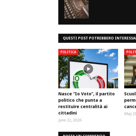
QUESTI POST POTREBBERO INTERESSA
POLITICA
POLI
Nasce “Io Voto”, il partito
Scuol
politico che punta a
perm
restituire centralità ai
cance
cittadini
May 21
June 22, 2026