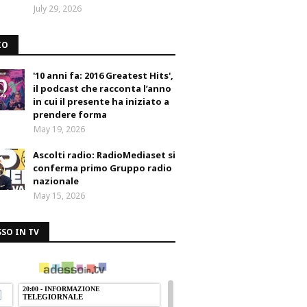
July 29, 2026
IO
'10 anni fa: 2016 Greatest Hits',
il podcast che racconta l’anno
in cui il presente ha iniziato a
prendere forma
May 19, 2026
Ascolti radio: RadioMediaset si
conferma primo Gruppo radio
nazionale
May 15, 2026
SO IN TV