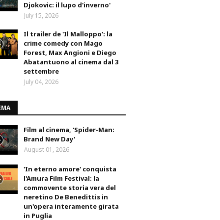
Djokovic: il lupo d'inverno'
July 15, 2026
Il trailer de 'Il Malloppo': la
crime comedy con Mago
Forest, Max Angioni e Diego
Abatantuono al cinema dal 3
settembre
July 04, 2026
EMA
Film al cinema, 'Spider-Man:
Brand New Day'
August 01, 2026
'In eterno amore' conquista
l'Amura Film Festival: la
commovente storia vera del
neretino De Benedittis in
un'opera interamente girata
in Puglia