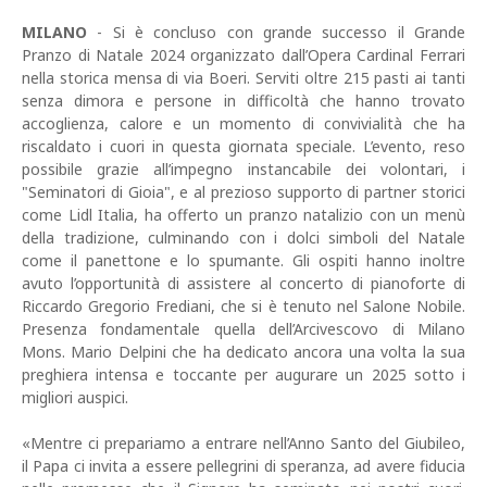
MILANO
- Si è concluso con grande successo il Grande
Pranzo di Natale 2024 organizzato dall’Opera Cardinal Ferrari
nella storica mensa di via Boeri. Serviti oltre 215 pasti ai tanti
senza dimora e persone in difficoltà che hanno trovato
accoglienza, calore e un momento di convivialità che ha
riscaldato i cuori in questa giornata speciale. L’evento, reso
possibile grazie all’impegno instancabile dei volontari, i
"Seminatori di Gioia", e al prezioso supporto di partner storici
come Lidl Italia, ha offerto un pranzo natalizio con un menù
della tradizione, culminando con i dolci simboli del Natale
come il panettone e lo spumante. Gli ospiti hanno inoltre
avuto l’opportunità di assistere al concerto di pianoforte di
Riccardo Gregorio Frediani, che si è tenuto nel Salone Nobile.
Presenza fondamentale quella dell’Arcivescovo di Milano
Mons. Mario Delpini che ha dedicato ancora una volta la sua
preghiera intensa e toccante per augurare un 2025 sotto i
migliori auspici.
«Mentre ci prepariamo a entrare nell’Anno Santo del Giubileo,
il Papa ci invita a essere pellegrini di speranza, ad avere fiducia