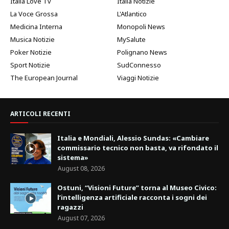
Italia Love Tv
Italia Notizie
La Voce Grossa
L'Atlantico
Medicina Interna
Monopoli News
Musica Notizie
MySalute
Poker Notizie
Polignano News
Sport Notizie
SudConnesso
The European Journal
Viaggi Notizie
ARTICOLI RECENTI
Italia e Mondiali, Alessio Sundas: «Cambiare
commissario tecnico non basta, va rifondato il
sistema»
August 08, 2026
Ostuni, “Visioni Future” torna al Museo Civico:
l’intelligenza artificiale racconta i sogni dei
ragazzi
August 07, 2026