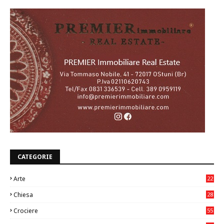
CATEGORIE
Arte
22
7
Chiesa
28
7
Crociere
55