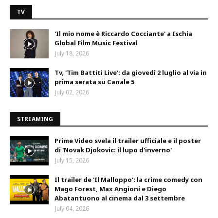
TV
'Il mio nome è Riccardo Cocciante' a Ischia
Global Film Music Festival
July 18, 2026
Tv, 'Tim Battiti Live': da giovedì 2 luglio al via in
prima serata su Canale 5
July 02, 2026
STREAMING
Prime Video svela il trailer ufficiale e il poster
di 'Novak Djokovic: il lupo d'inverno'
July 15, 2026
Il trailer de 'Il Malloppo': la crime comedy con
Mago Forest, Max Angioni e Diego
Abatantuono al cinema dal 3 settembre
July 04, 2026