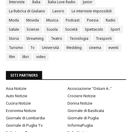
Interviste
Italia
Italia Love Radio
Junior
La Rubrica di Giuliano
Lavoro
Le interviste impossibili
Moda
Movida
Musica
Podcast
Poesia
Radio
Salute
Scienze
Scuola
Società
Spettacolo
Sport
Storia
Streaming
Teatro
Tecnologia
Trasporti
Turismo
Tv
Università
Wedding
cinema
eventi
film
libri
video
SITI PARTNERS
Asia Notizie
Associazione "Ostuni è.."
Auto Notizie
Crociere Notizie
Cucina Notizie
Donna Notizie
Economia Notizie
Giornale di Basilicata
Giornale di Lombardia
Giornale di Puglia
Giornale di Puglia Tv
InformaPuglia