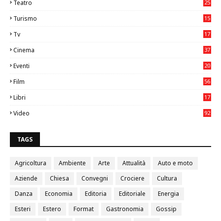
Teatro
25
2
Turismo
15
2
Tv
17
75
Cinema
37
3
Eventi
20
05
Film
56
0
Libri
17
4
Video
92
0
TAGS
Agricoltura
Ambiente
Arte
Attualità
Auto e moto
Aziende
Chiesa
Convegni
Crociere
Cultura
Danza
Economia
Editoria
Editoriale
Energia
Esteri
Estero
Format
Gastronomia
Gossip