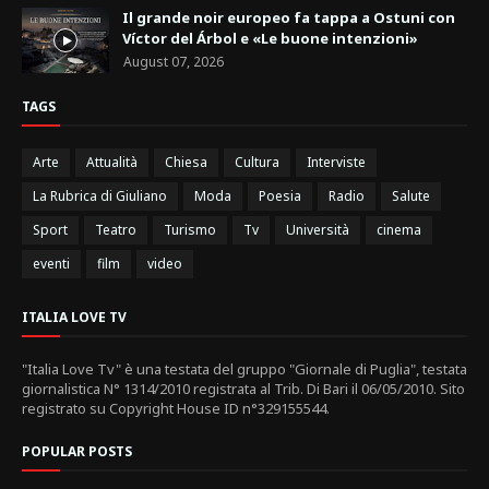
Il grande noir europeo fa tappa a Ostuni con
Víctor del Árbol e «Le buone intenzioni»
August 07, 2026
TAGS
Arte
Attualità
Chiesa
Cultura
Interviste
La Rubrica di Giuliano
Moda
Poesia
Radio
Salute
Sport
Teatro
Turismo
Tv
Università
cinema
eventi
film
video
ITALIA LOVE TV
"Italia Love Tv" è una testata del gruppo "Giornale di Puglia", testata
giornalistica N° 1314/2010 registrata al Trib. Di Bari il 06/05/2010. Sito
registrato su Copyright House ID n°329155544.
POPULAR POSTS