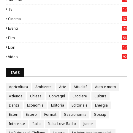
2
Tv
17
75
Cinema
37
3
Eventi
20
05
Film
56
0
Libri
17
4
Video
92
0
TAGS
Agricoltura
Ambiente
Arte
Attualità
Auto e moto
Aziende
Chiesa
Convegni
Crociere
Cultura
Danza
Economia
Editoria
Editoriale
Energia
Esteri
Estero
Format
Gastronomia
Gossip
Interviste
Italia
Italia Love Radio
Junior
La Rubrica di Giuliano
Lavoro
Le interviste impossibili