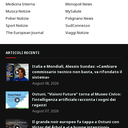
Medicina Interna
Monopoli News
Musica Notizie
MySalute
Poker Notizie
Polignano News
Sport Notizie
SudConnesso
The European Journal
Viaggi Notizie
ARTICOLI RECENTI
Italia e Mondiali, Alessio Sundas: «Cambiare
commissario tecnico non basta, va rifondato il
sistema»
August 08, 2026
Ostuni, “Visioni Future” torna al Museo Civico:
l’intelligenza artificiale racconta i sogni dei
ragazzi
August 07, 2026
Il grande noir europeo fa tappa a Ostuni con
Víctor del Árbol e «Le buone intenzioni»