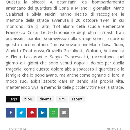
Questa la sinossi. A ottant’anni dal bombardamento
americano del quartiere di Gorla a Milano, i giornalisti Mario
Calabresi e Silvia Nucini hanno deciso di raccogliere le
memorie della strage avvenuta il 20 ottobre 1944, in cui
morirono, tra gli altri, 184 alunni della scuola elementare
Francesco Crispi. Le testimonianze degli ultimi rimasti tra i
pochissimi bambini sopravvissuti alla strage sono il cuore di
questo documentario. I quasi novantenni Maria Luisa Rumi,
Giuditta Trentarossi, Graziella Ghisalberti, Giuliano, Antonietta
e Elena Lazzaroni e Sergio Francescatti, raccontano quel
giorno e i giorni che sono venuti dopo: il dolore per quella
tragedia, come questo dolore abbia spaccato il quartiere e le
famiglie che lo popolavano, ma anche come ognuno di loro, a
modo suo, abbia saputo dare un senso alla propria vita,
mantenendo viva la memoria delle piccole vittime della strage.
Tags
blog
cinema
film
recent
VECCHIA
NUOVA