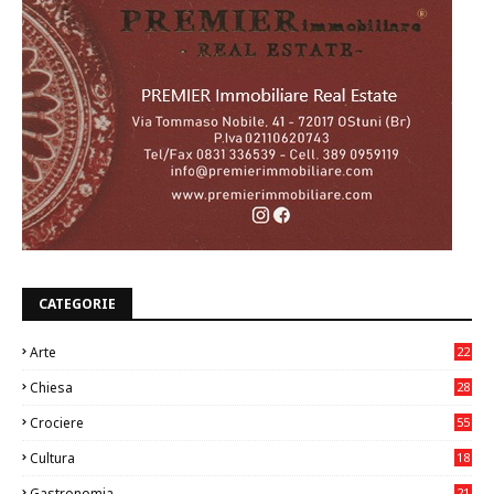
CATEGORIE
Arte
22
7
Chiesa
28
7
Crociere
55
Cultura
18
7
Gastronomia
21