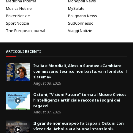
Medicina Interna
Monopoli News
Musica Notizie
MySalute
Poker Notizie
Polignano News
Sport Notizie
SudConnesso
The European Journal
Viaggi Notizie
ARTICOLI RECENTI
Italia e Mondiali, Alessio Sundas: «Cambiare
commissario tecnico non basta, va rifondato il
sistema»
August 08, 2026
Ostuni, “Visioni Future” torna al Museo Civico:
l’intelligenza artificiale racconta i sogni dei
ragazzi
August 07, 2026
Il grande noir europeo fa tappa a Ostuni con
Víctor del Árbol e «Le buone intenzioni»