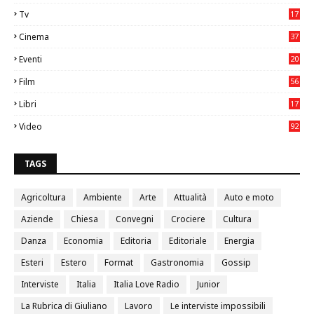
2
Tv
17
75
Cinema
37
3
Eventi
20
05
Film
56
0
Libri
17
4
Video
92
0
TAGS
Agricoltura
Ambiente
Arte
Attualità
Auto e moto
Aziende
Chiesa
Convegni
Crociere
Cultura
Danza
Economia
Editoria
Editoriale
Energia
Esteri
Estero
Format
Gastronomia
Gossip
Interviste
Italia
Italia Love Radio
Junior
La Rubrica di Giuliano
Lavoro
Le interviste impossibili