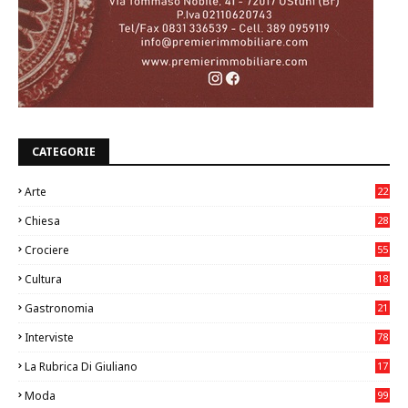
CATEGORIE
Arte
22
7
Chiesa
28
7
Crociere
55
Cultura
18
7
Gastronomia
21
8
Interviste
78
La Rubrica Di Giuliano
17
6
Moda
99