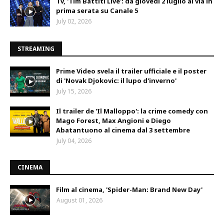
Tv, 'Tim Battiti Live': da giovedì 2 luglio al via in
prima serata su Canale 5
July 02, 2026
STREAMING
Prime Video svela il trailer ufficiale e il poster
di 'Novak Djokovic: il lupo d'inverno'
July 15, 2026
Il trailer de 'Il Malloppo': la crime comedy con
Mago Forest, Max Angioni e Diego
Abatantuono al cinema dal 3 settembre
July 04, 2026
CINEMA
Film al cinema, 'Spider-Man: Brand New Day'
August 01, 2026