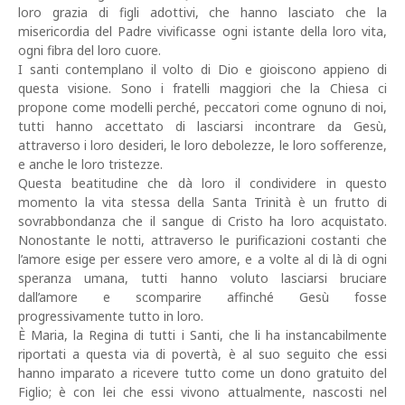
loro grazia di figli adottivi, che hanno lasciato che la
misericordia del Padre vivificasse ogni istante della loro vita,
ogni fibra del loro cuore.
I santi contemplano il volto di Dio e gioiscono appieno di
questa visione. Sono i fratelli maggiori che la Chiesa ci
propone come modelli perché, peccatori come ognuno di noi,
tutti hanno accettato di lasciarsi incontrare da Gesù,
attraverso i loro desideri, le loro debolezze, le loro sofferenze,
e anche le loro tristezze.
Questa beatitudine che dà loro il condividere in questo
momento la vita stessa della Santa Trinità è un frutto di
sovrabbondanza che il sangue di Cristo ha loro acquistato.
Nonostante le notti, attraverso le purificazioni costanti che
l’amore esige per essere vero amore, e a volte al di là di ogni
speranza umana, tutti hanno voluto lasciarsi bruciare
dall’amore e scomparire affinché Gesù fosse
progressivamente tutto in loro.
È Maria, la Regina di tutti i Santi, che li ha instancabilmente
riportati a questa via di povertà, è al suo seguito che essi
hanno imparato a ricevere tutto come un dono gratuito del
Figlio; è con lei che essi vivono attualmente, nascosti nel