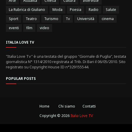
Arte
Attualità
Chiesa
Cultura
Interviste
La Rubrica di Giuliano
Moda
Poesia
Radio
Salute
Sport
Teatro
Turismo
Tv
Università
cinema
eventi
film
video
ITALIA LOVE TV
"Italia Love Tv" è una testata del gruppo "Giornale di Puglia", testata
giornalistica N° 1314/2010 registrata al Trib. Di Bari il 06/05/2010. Sito
registrato su Copyright House ID n°329155544.
POPULAR POSTS
Home
Chi siamo
Contatti
Copyright ©
2026
Italia Love TV