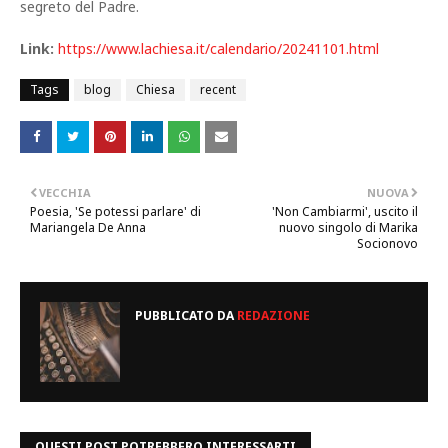
segreto del Padre.
Link:
https://www.lachiesa.it/calendario/20241101.html
Tags
blog
Chiesa
recent
VECCHIA
NUOVA
Poesia, 'Se potessi parlare' di
'Non Cambiarmi', uscito il
Mariangela De Anna
nuovo singolo di Marika
Socionovo
PUBBLICATO DA
REDAZIONE
QUESTI POST POTREBBERO INTERESSARTI