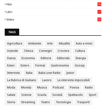
05
Film
56
0
Libri
17
4
Video
92
0
TAGS
Agricoltura
Ambiente
Arte
Attualità
Auto e moto
Aziende
Chiesa
Convegni
Crociere
Cultura
Danza
Economia
Editoria
Editoriale
Energia
Esteri
Estero
Format
Gastronomia
Gossip
Interviste
Italia
Italia Love Radio
Junior
La Rubrica di Giuliano
Lavoro
Le interviste impossibili
Moda
Movida
Musica
Podcast
Poesia
Radio
Salute
Scienze
Scuola
Società
Spettacolo
Sport
Storia
Streaming
Teatro
Tecnologia
Trasporti