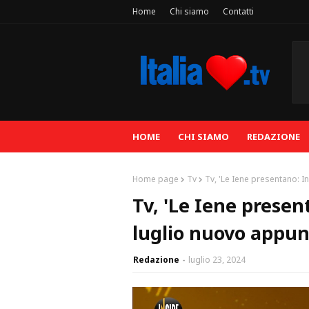
Home
Chi siamo
Contatti
HOME
CHI SIAMO
REDAZIONE
Home page
Tv
Tv, 'Le Iene presentano: I
Tv, 'Le Iene presen
luglio nuovo appun
Redazione
luglio 23, 2024