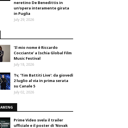
neretino De Benedittis in
un'opera interamente girata
in Puglia
July 29, 2026
'Il mio nome è Riccardo
Cocciante' a Ischia Global Film
Music Festival
July 18, 2026
Tv, 'Tim Battiti Live': da giovedì
2 luglio al via in prima serata
su Canale 5
July 02, 2026
EAMING
Prime Video svela il trailer
ufficiale e il poster di 'Novak