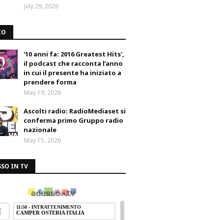
July 29, 2026
IO
'10 anni fa: 2016 Greatest Hits',
il podcast che racconta l’anno
in cui il presente ha iniziato a
prendere forma
May 19, 2026
Ascolti radio: RadioMediaset si
conferma primo Gruppo radio
nazionale
May 15, 2026
SO IN TV