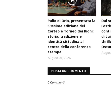
Palio di Oria, presentata la
Dal s
59esima edizione del
Festi
Corteo e Torneo dei Rioni:
conti
storia, tradizione e
di Lu
identità cittadina al
thril
centro della conferenza
Ostu
stampa
August
August 05, 2026
POSTA UN COMMENTO
0 Commenti