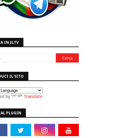
A IN ILTV
UCI IL SITO
ed by
Translate
IAL PLUGIN