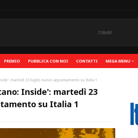
PREMIO
PUBBLICA CON NOI
CONTATTI
MEGA MENU
nside': martedì 23 luglio nuovo appuntamento su Italia 1
tano: Inside': martedì 23
tamento su Italia 1