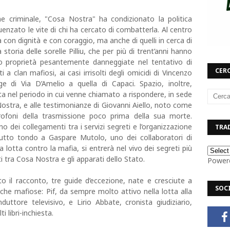
 criminale, "Cosa Nostra" ha condizionato la politica
luenzato le vite di chi ha cercato di combatterla. Al centro
ata con dignità e con coraggio, ma anche di quelli in cerca di
storia delle sorelle Pilliu, che per più di trent’anni hanno
o proprietà pesantemente danneggiate nel tentativo di
CERC
i a clan mafiosi, ai casi irrisolti degli omicidi di Vincenzo
ge di Via D’Amelio a quella di Capaci. Spazio, inoltre,
zata nel periodo in cui venne chiamato a rispondere, in sede
 Nostra, e alle testimonianze di Giovanni Aiello, noto come
crofoni della trasmissione poco prima della sua morte.
o dei collegamenti tra i servizi segreti e l’organizzazione
TRAD
a tutto tondo a Gaspare Mutolo, uno dei collaboratori di
la lotta contro la mafia, si entrerà nel vivo dei segreti più
i tra Cosa Nostra e gli apparati dello Stato.
Power
 il racconto, tre guide d’eccezione, nate e cresciute a
SOC
che mafiose: Pif, da sempre molto attivo nella lotta alla
duttore televisivo, e Lirio Abbate, cronista giudiziario,
i libri-inchiesta.