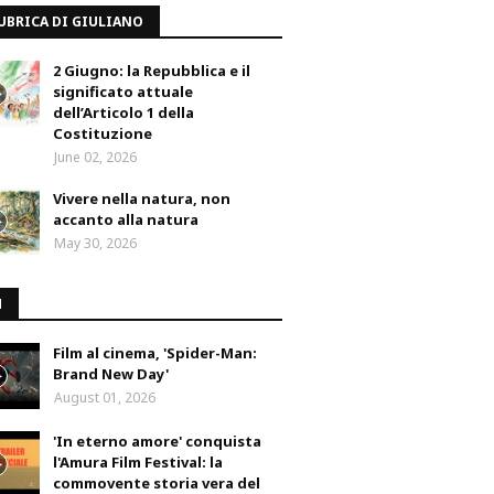
UBRICA DI GIULIANO
2 Giugno: la Repubblica e il
significato attuale
dell’Articolo 1 della
Costituzione
June 02, 2026
Vivere nella natura, non
accanto alla natura
May 30, 2026
M
Film al cinema, 'Spider-Man:
Brand New Day'
August 01, 2026
'In eterno amore' conquista
l'Amura Film Festival: la
commovente storia vera del