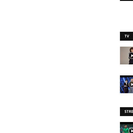
TV
STR