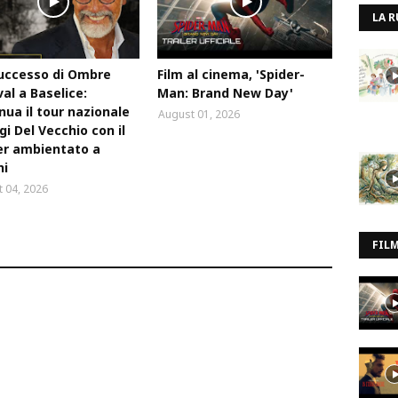
LA R
uccesso di Ombre
Film al cinema, 'Spider-
val a Baselice:
Man: Brand New Day'
nua il tour nazionale
August 01, 2026
igi Del Vecchio con il
ler ambientato a
ni
 04, 2026
FIL