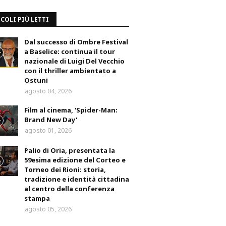
COLI PIÙ LETTI
Dal successo di Ombre Festival
a Baselice: continua il tour
nazionale di Luigi Del Vecchio
con il thriller ambientato a
Ostuni
agosto 04, 2026
Film al cinema, 'Spider-Man:
Brand New Day'
agosto 01, 2026
Palio di Oria, presentata la
59esima edizione del Corteo e
Torneo dei Rioni: storia,
tradizione e identità cittadina
al centro della conferenza
stampa
agosto 05, 2026