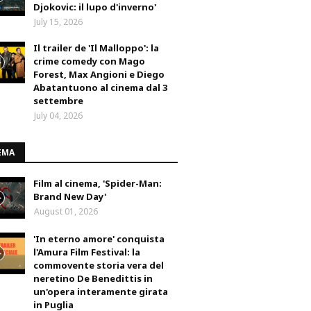
Djokovic: il lupo d'inverno'
July 15, 2026
Il trailer de 'Il Malloppo': la
crime comedy con Mago
Forest, Max Angioni e Diego
Abatantuono al cinema dal 3
settembre
July 04, 2026
EMA
Film al cinema, 'Spider-Man:
Brand New Day'
August 01, 2026
'In eterno amore' conquista
l'Amura Film Festival: la
commovente storia vera del
neretino De Benedittis in
un'opera interamente girata
in Puglia