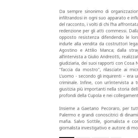
Da sempre sinonimo di organizzazione
infiltrandosi in ogni suo apparato e inf
del racconto, i volti di chi l’ha affront
redenzione per gli atti commessi. Dalla 
opposto resistenza difendendo le lor
indurle alla vendita da costruttori legat
Agostino e Attilio Manca; dalla stra
all’intervista a Giulio Andreotti, realiz
giudiziaria, dei suoi rapporti con Cosa
"faccia da mostro", rilasciate ai mi
L’uomo - secondo gli inquirenti – era un
criminale. Infine, con un’intervista 
giustizia più importanti nella storia del
profondi della Cupola e nei collegament
Insieme a Gaetano Pecoraro, per tutto
Palermo e grandi conoscitrici di dinami
mafia. Salvo Sottile, giornalista e con
giornalista investigativo e autore di molt