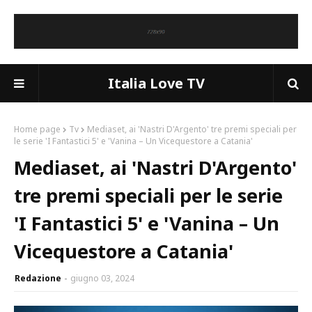
Italia Love TV
Home page
Tv
Mediaset, ai 'Nastri D'Argento' tre premi speciali per
le serie 'I Fantastici 5' e 'Vanina – Un Vicequestore a Catania'
Mediaset, ai 'Nastri D'Argento'
tre premi speciali per le serie
'I Fantastici 5' e 'Vanina – Un
Vicequestore a Catania'
Redazione
giugno 03, 2024