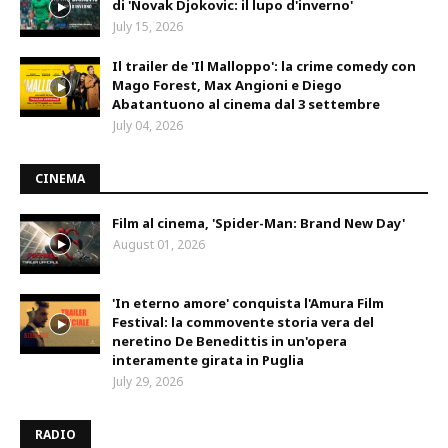
di 'Novak Djokovic: il lupo d'inverno'
July 15, 2026
Il trailer de 'Il Malloppo': la crime comedy con
Mago Forest, Max Angioni e Diego
Abatantuono al cinema dal 3 settembre
July 04, 2026
CINEMA
Film al cinema, 'Spider-Man: Brand New Day'
August 01, 2026
'In eterno amore' conquista l'Amura Film
Festival: la commovente storia vera del
neretino De Benedittis in un'opera
interamente girata in Puglia
July 29, 2026
RADIO