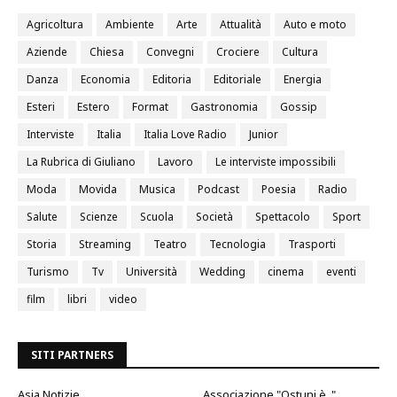
Agricoltura
Ambiente
Arte
Attualità
Auto e moto
Aziende
Chiesa
Convegni
Crociere
Cultura
Danza
Economia
Editoria
Editoriale
Energia
Esteri
Estero
Format
Gastronomia
Gossip
Interviste
Italia
Italia Love Radio
Junior
La Rubrica di Giuliano
Lavoro
Le interviste impossibili
Moda
Movida
Musica
Podcast
Poesia
Radio
Salute
Scienze
Scuola
Società
Spettacolo
Sport
Storia
Streaming
Teatro
Tecnologia
Trasporti
Turismo
Tv
Università
Wedding
cinema
eventi
film
libri
video
SITI PARTNERS
Asia Notizie
Associazione "Ostuni è.."