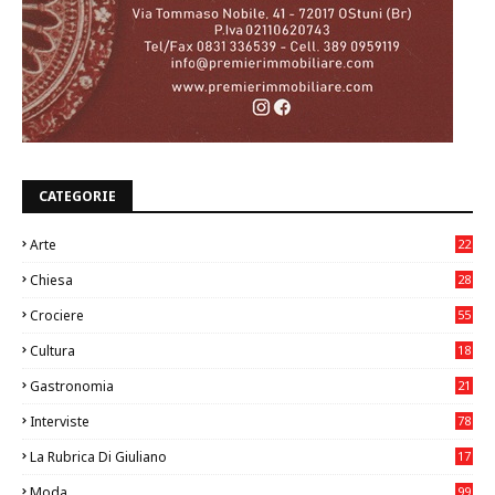
CATEGORIE
Arte
22
7
Chiesa
28
7
Crociere
55
Cultura
18
7
Gastronomia
21
8
Interviste
78
La Rubrica Di Giuliano
17
6
Moda
99