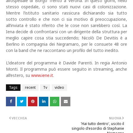
all’ospedale di Borgo Trento a Verona. In questi giorni, nello
stesso ospedale, ci sono stati nuovi casi di colonizzazione.
Mentre l’istituto sanitario rassicura dichiarando sia tutto
sotto controllo e che non ci sia motivo di preoccupazione,
all’inviata è stato riferito che le cose non sarebbero così. La
Iena decide di confrontarsi con un dirigente della struttura per
meglio capire cosa stia succedendo; Nicolò De Devitiis è a
Berlino in compagnia dei Negramaro, per le consuete 48 ore
con la band che ne raccontano un profilo del tutto inedito.
L’ideatore del programma è Davide Parenti. In regia Antonio
Monti. Il programma può essere seguito in streaming, anche
all’estero, su
www.iene.it
.
Tags
recent
Tv
video
VECCHIA
NUOVA
'Hai tutto dentro', uscito il
singolo d'esordio di Stephanie