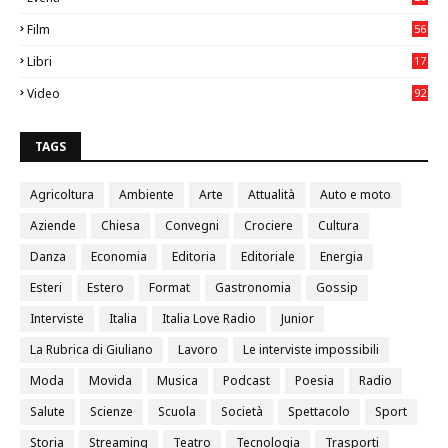
05
Film
56
0
Libri
17
4
Video
92
0
TAGS
Agricoltura
Ambiente
Arte
Attualità
Auto e moto
Aziende
Chiesa
Convegni
Crociere
Cultura
Danza
Economia
Editoria
Editoriale
Energia
Esteri
Estero
Format
Gastronomia
Gossip
Interviste
Italia
Italia Love Radio
Junior
La Rubrica di Giuliano
Lavoro
Le interviste impossibili
Moda
Movida
Musica
Podcast
Poesia
Radio
Salute
Scienze
Scuola
Società
Spettacolo
Sport
Storia
Streaming
Teatro
Tecnologia
Trasporti