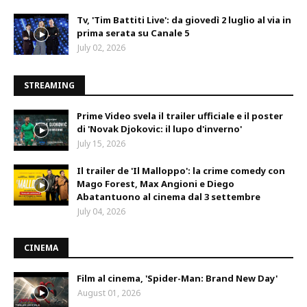
Tv, 'Tim Battiti Live': da giovedì 2 luglio al via in
prima serata su Canale 5
July 02, 2026
STREAMING
Prime Video svela il trailer ufficiale e il poster
di 'Novak Djokovic: il lupo d'inverno'
July 15, 2026
Il trailer de 'Il Malloppo': la crime comedy con
Mago Forest, Max Angioni e Diego
Abatantuono al cinema dal 3 settembre
July 04, 2026
CINEMA
Film al cinema, 'Spider-Man: Brand New Day'
August 01, 2026