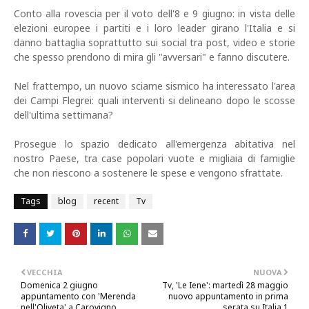
Conto alla rovescia per il voto dell'8 e 9 giugno: in vista delle
elezioni europee i partiti e i loro leader girano l'Italia e si
danno battaglia soprattutto sui social tra post, video e storie
che spesso prendono di mira gli "avversari" e fanno discutere.
Nel frattempo, un nuovo sciame sismico ha interessato l'area
dei Campi Flegrei: quali interventi si delineano dopo le scosse
dell'ultima settimana?
Prosegue lo spazio dedicato all'emergenza abitativa nel
nostro Paese, tra case popolari vuote e migliaia di famiglie
che non riescono a sostenere le spese e vengono sfrattate.
Tags
blog
recent
Tv
VECCHIA
NUOVA
Domenica 2 giugno
Tv, 'Le Iene': martedì 28 maggio
appuntamento con 'Merenda
nuovo appuntamento in prima
nell'Oliveta' a Carovigno
serata su Italia 1