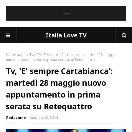
Italia Love TV
Home page
Tv
Tv, 'E' sempre Cartabianca': martedì 28 maggio
nuovo appuntamento in prima serata su Retequattro
Tv, 'E' sempre Cartabianca':
martedì 28 maggio nuovo
appuntamento in prima
serata su Retequattro
Redazione
maggio 28, 2024