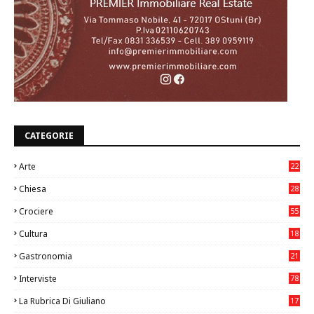
CATEGORIE
Arte
22
7
Chiesa
28
7
Crociere
55
Cultura
18
7
Gastronomia
21
8
Interviste
78
La Rubrica Di Giuliano
17
6