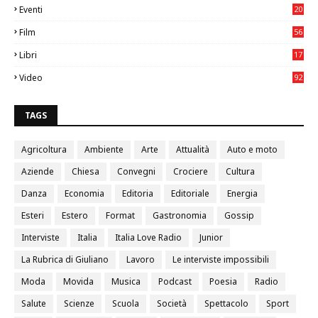
Eventi
20
05
Film
56
0
Libri
17
4
Video
92
0
TAGS
Agricoltura
Ambiente
Arte
Attualità
Auto e moto
Aziende
Chiesa
Convegni
Crociere
Cultura
Danza
Economia
Editoria
Editoriale
Energia
Esteri
Estero
Format
Gastronomia
Gossip
Interviste
Italia
Italia Love Radio
Junior
La Rubrica di Giuliano
Lavoro
Le interviste impossibili
Moda
Movida
Musica
Podcast
Poesia
Radio
Salute
Scienze
Scuola
Società
Spettacolo
Sport