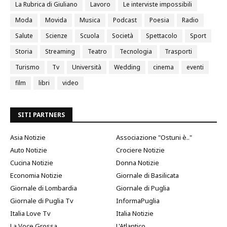
La Rubrica di Giuliano
Lavoro
Le interviste impossibili
Moda
Movida
Musica
Podcast
Poesia
Radio
Salute
Scienze
Scuola
Società
Spettacolo
Sport
Storia
Streaming
Teatro
Tecnologia
Trasporti
Turismo
Tv
Università
Wedding
cinema
eventi
film
libri
video
SITI PARTNERS
Asia Notizie
Associazione "Ostuni è.."
Auto Notizie
Crociere Notizie
Cucina Notizie
Donna Notizie
Economia Notizie
Giornale di Basilicata
Giornale di Lombardia
Giornale di Puglia
Giornale di Puglia Tv
InformaPuglia
Italia Love Tv
Italia Notizie
La Voce Grossa
L'Atlantico