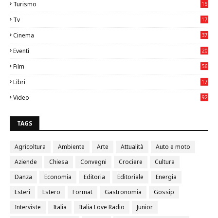
Turismo
15
2
Tv
17
75
Cinema
37
3
Eventi
20
05
Film
56
0
Libri
17
4
Video
92
0
TAGS
Agricoltura
Ambiente
Arte
Attualità
Auto e moto
Aziende
Chiesa
Convegni
Crociere
Cultura
Danza
Economia
Editoria
Editoriale
Energia
Esteri
Estero
Format
Gastronomia
Gossip
Interviste
Italia
Italia Love Radio
Junior