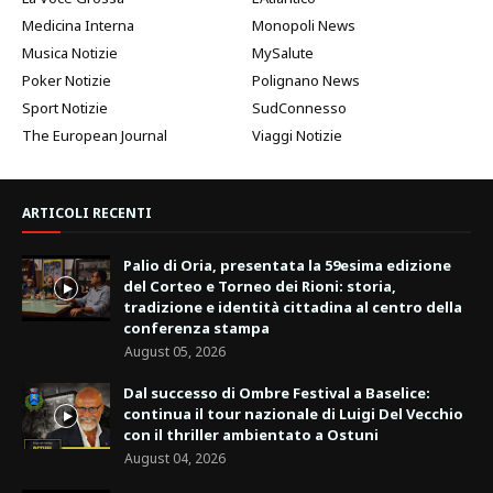
Medicina Interna
Monopoli News
Musica Notizie
MySalute
Poker Notizie
Polignano News
Sport Notizie
SudConnesso
The European Journal
Viaggi Notizie
ARTICOLI RECENTI
Palio di Oria, presentata la 59esima edizione
del Corteo e Torneo dei Rioni: storia,
tradizione e identità cittadina al centro della
conferenza stampa
August 05, 2026
Dal successo di Ombre Festival a Baselice:
continua il tour nazionale di Luigi Del Vecchio
con il thriller ambientato a Ostuni
August 04, 2026