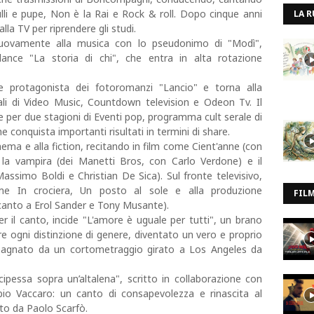
li e pupe, Non è la Rai e Rock & roll. Dopo cinque anni
LA R
lla TV per riprendere gli studi.
a nuovamente alla musica con lo pseudonimo di "Modì",
ance "La storia di chi", che entra in alta rotazione
me protagonista dei fotoromanzi "Lancio" e torna alla
iali di Video Music, Countdown television e Odeon Tv. Il
e per due stagioni di Eventi pop, programma cult serale di
he conquista importanti risultati in termini di share.
nema e alla fiction, recitando in film come Cient'anne (con
 la vampira (dei Manetti Bros, con Carlo Verdone) e il
ssimo Boldi e Christian De Sica). Sul fronte televisivo,
me In crociera, Un posto al sole e alla produzione
FIL
canto a Erol Sander e Tony Musante).
 il canto, incide "L'amore è uguale per tutti", un brano
tre ogni distinzione di genere, diventato un vero e proprio
agnato da un cortometraggio girato a Los Angeles da
cipessa sopra un’altalena", scritto in collaborazione con
io Vaccaro: un canto di consapevolezza e rinascita al
to da Paolo Scarfò.