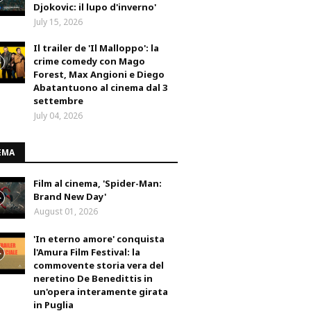
Djokovic: il lupo d'inverno'
July 15, 2026
Il trailer de 'Il Malloppo': la
crime comedy con Mago
Forest, Max Angioni e Diego
Abatantuono al cinema dal 3
settembre
July 04, 2026
EMA
Film al cinema, 'Spider-Man:
Brand New Day'
August 01, 2026
'In eterno amore' conquista
l'Amura Film Festival: la
commovente storia vera del
neretino De Benedittis in
un'opera interamente girata
in Puglia