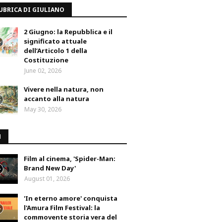
UBRICA DI GIULIANO
2 Giugno: la Repubblica e il
significato attuale
dell’Articolo 1 della
Costituzione
June 02, 2026
Vivere nella natura, non
accanto alla natura
May 30, 2026
M
Film al cinema, 'Spider-Man:
Brand New Day'
August 01, 2026
'In eterno amore' conquista
l'Amura Film Festival: la
commovente storia vera del