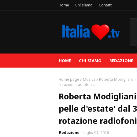
Home
Chi siamo
Contatti
HOME
CHI SIAMO
REDAZIONE
Home page
Musica
Roberta Modìgliani, il
rotazione radiofonica
Roberta Modìgliani,
pelle d'estate' dal 
rotazione radiofon
Redazione
luglio 01, 2026