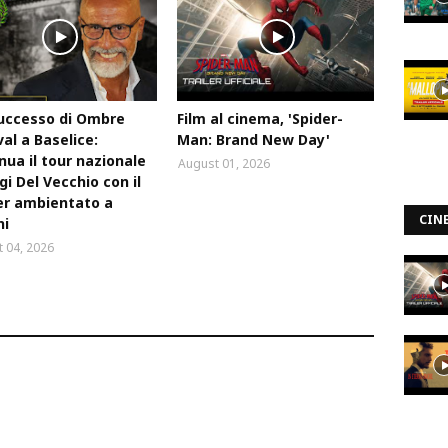
uccesso di Ombre
Film al cinema, 'Spider-
val a Baselice:
Man: Brand New Day'
nua il tour nazionale
August 01, 2026
igi Del Vecchio con il
ler ambientato a
CIN
ni
 04, 2026