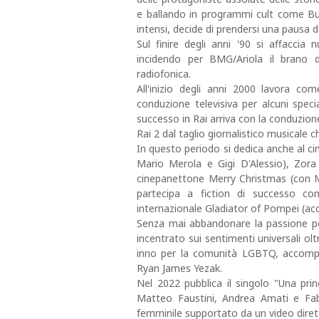
e ballando in programmi cult come Bul
intensi, decide di prendersi una pausa da
Sul finire degli anni '90 si affacci
incidendo per BMG/Ariola il brano d
radiofonica.
All'inizio degli anni 2000 lavora co
conduzione televisiva per alcuni spec
successo in Rai arriva con la conduzion
Rai 2 dal taglio giornalistico musicale c
In questo periodo si dedica anche al ci
Mario Merola e Gigi D'Alessio), Zora
cinepanettone Merry Christmas (con Ma
partecipa a fiction di successo co
internazionale Gladiator of Pompei (ac
Senza mai abbandonare la passione per
incentrato sui sentimenti universali ol
inno per la comunità LGBTQ, accomp
Ryan James Yezak.
Nel 2022 pubblica il singolo "Una prin
Matteo Faustini, Andrea Amati e Fab
femminile supportato da un video diret