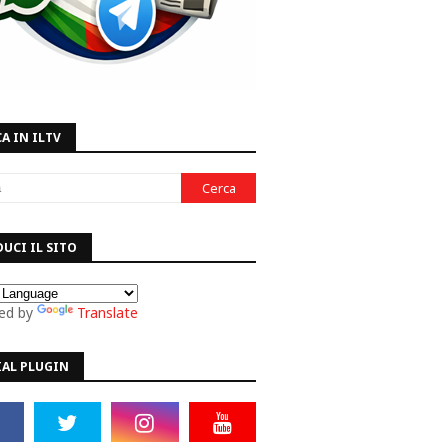
A IN ILTV
UCI IL SITO
ed by
Translate
IAL PLUGIN