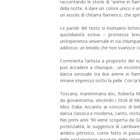
raccontando le storie di "anime in fiam
della notte. A dare un colore unico e u
un assolo di chitarra flamenco, che spi
Le parole del testo si insinuano letter
quotidianità estiva – promesse bre
un'esperienza universale in cui chiunque 
addosso: un brivido che non svanisce co
Commenta l'artista a proposito del n
può accadere a chiunque… un incontr
danza sensuale tra due anime in fiam
rimane impresso sotto la pelle. Con la l
Toscana, maremmana doc, Roberta Modig
da giovanissima, vincendo i titoli di M
Miss Italia. Accanto ai concorsi di be
danza classica e moderna, canto, recita
Nei primi anni '90 viene scoperta da G
potenzialità, le suggerisce di cambiar
ambito pittorico, come fatto in pass
delle protagoniste assolute delle sto