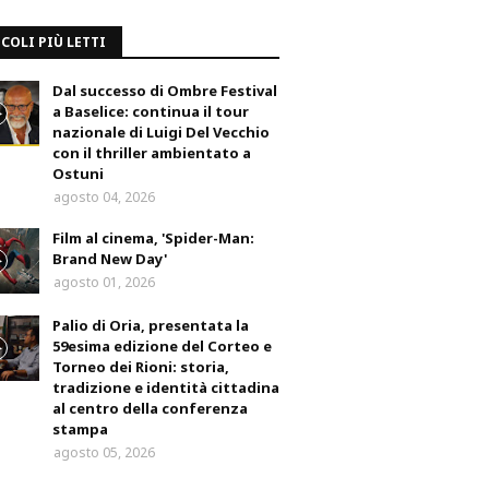
COLI PIÙ LETTI
Dal successo di Ombre Festival
a Baselice: continua il tour
nazionale di Luigi Del Vecchio
con il thriller ambientato a
Ostuni
agosto 04, 2026
Film al cinema, 'Spider-Man:
Brand New Day'
agosto 01, 2026
Palio di Oria, presentata la
59esima edizione del Corteo e
Torneo dei Rioni: storia,
tradizione e identità cittadina
al centro della conferenza
stampa
agosto 05, 2026