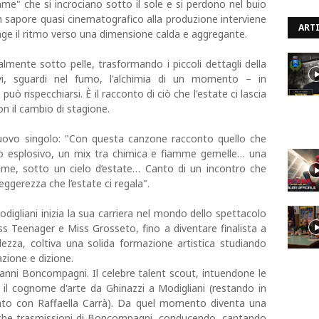
me" che si incrociano sotto il sole e si perdono nel buio
n sapore quasi cinematografico alla produzione interviene
ARTI
nge il ritmo verso una dimensione calda e aggregante.
almente sotto pelle, trasformando i piccoli dettagli della
vi, sguardi nel fumo, l'alchimia di un momento – in
può rispecchiarsi. È il racconto di ciò che l'estate ci lascia
n il cambio di stagione.
uovo singolo: "Con questa canzone racconto quello che
o esplosivo, un mix tra chimica e fiamme gemelle… una
me, sotto un cielo d’estate… Canto di un incontro che
eggerezza che l’estate ci regala".
liani inizia la sua carriera nel mondo dello spettacolo
iss Teenager e Miss Grosseto, fino a diventare finalista a
llezza, coltiva una solida formazione artistica studiando
zione e dizione.
ianni Boncompagni. Il celebre talent scout, intuendone le
e il cognome d'arte da Ghinazzi a Modigliani (restando in
ato con Raffaella Carrà). Da quel momento diventa una
riche trasmissioni di Boncompagni, conducendo, cantando