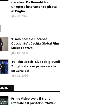
neretino De Benedittis in
un'opera interamente girata
in Puglia
July 29, 2026
'Il mio nome è Riccardo
Cocciante' a Ischia Global Film
Music Festival
July 18, 2026
Tv, 'Tim Battiti Live': da giovedì
2 luglio al via in prima serata
su Canale 5
July 02, 2026
EAMING
Prime Video svela il trailer
ufficiale e il poster di 'Novak