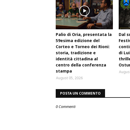
Palio di Oria, presentata la
Dal s
59esima edizione del
Festi
Corteo e Torneo dei Rioni:
conti
storia, tradizione e
di Lu
identità cittadina al
thril
centro della conferenza
Ostu
stampa
August
August 05, 2026
POSTA UN COMMENTO
0 Commenti