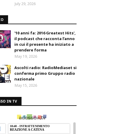
July 29, 2026
IO
'10 anni fa: 2016 Greatest Hits',
il podcast che racconta l’anno
in cui il presente ha iniziato a
prendere forma
May 19, 2026
Ascolti radio: RadioMediaset si
conferma primo Gruppo radio
nazionale
May 15, 2026
SO IN TV