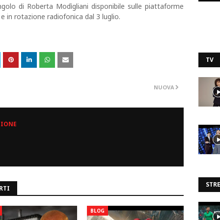
ngolo di Roberta Modìgliani disponibile sulle piattaforme
e in rotazione radiofonica dal 3 luglio.
TV
NUOVA
ZIONE
STR
RTI
BLOG