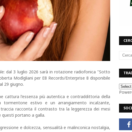
CERC
: dal 3 luglio 2026 sarà in rotazione radiofonica "Sotto
TRAD
 Roberta Modìgliani per E8 Records/Enterprise 8 disponibile
al 29 giugno.
Power
e cattura l'essenza più autentica e contraddittoria della
un tormentone estivo e un arrangiamento incalzante,
SOC
traccia racconta il contrasto tra la leggerezza dei mesi
e questi portano a galla.
gressione e dolcezza, sensualità e malinconica nostalgia,