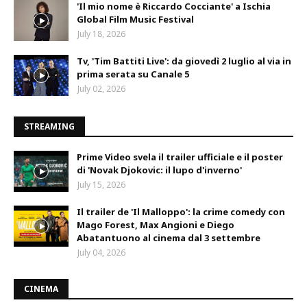
'Il mio nome è Riccardo Cocciante' a Ischia
Global Film Music Festival
July 18, 2026
Tv, 'Tim Battiti Live': da giovedì 2 luglio al via in
prima serata su Canale 5
July 02, 2026
STREAMING
Prime Video svela il trailer ufficiale e il poster
di 'Novak Djokovic: il lupo d'inverno'
July 15, 2026
Il trailer de 'Il Malloppo': la crime comedy con
Mago Forest, Max Angioni e Diego
Abatantuono al cinema dal 3 settembre
July 04, 2026
CINEMA