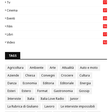
Tv
17
75
Cinema
37
3
Eventi
20
05
Film
56
0
Libri
17
4
Video
92
0
TAGS
Agricoltura
Ambiente
Arte
Attualità
Auto e moto
Aziende
Chiesa
Convegni
Crociere
Cultura
Danza
Economia
Editoria
Editoriale
Energia
Esteri
Estero
Format
Gastronomia
Gossip
Interviste
Italia
Italia Love Radio
Junior
La Rubrica di Giuliano
Lavoro
Le interviste impossibili