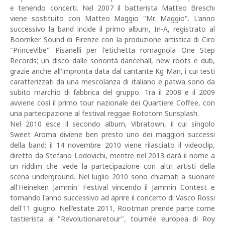
e tenendo concerti. Nel 2007 il batterista Matteo Breschi
viene sostituito con Matteo Maggio "Mr. Maggio". L'anno
successivo la band incide il primo album, In-A, registrato al
Boomker Sound di Firenze con la produzione artistica di Ciro
"PrinceVibe" Pisanelli per l'etichetta romagnola One Step
Records; un disco dalle sonorità dancehall, new roots e dub,
grazie anche all'impronta data dal cantante Kg Man, i cui testi
caratterizzati da una mescolanza di italiano e patwa sono da
subito marchio di fabbrica del gruppo. Tra il 2008 e il 2009
avviene così il primo tour nazionale dei Quartiere Coffee, con
una partecipazione al festival reggae Rototom Sunsplash.
Nel 2010 esce il secondo album, Vibratown, il cui singolo
Sweet Aroma diviene ben presto uno dei maggiori successi
della band; il 14 novembre 2010 viene rilasciato il videoclip,
diretto da Stefano Lodovichi, mentre nel 2013 darà il nome a
un riddim che vede la partecipazione con altri artisti della
scena underground. Nel luglio 2010 sono chiamati a suonare
all'Heineken Jammin' Festival vincendo il Jammin Contest e
tornando l'anno successivo ad aprire il concerto di Vasco Rossi
dell'11 giugno. Nell'estate 2011, Rootman prende parte come
tastierista al "Revolutionaretour", tournée europea di Roy