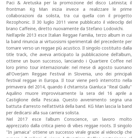
Paci & Aretuska per la promozione del disco Latinista; il
frontman Kg Man inizia invece a realizzare le prime
collaborazioni da solista, tra cui quella con il progetto
Rezophonic. Il 30 luglio 2011 viene pubblicato il videoclip del
brano Caffeine, diretto nuovamente da Stefano Lodovichi.
Nell'aprile 2013 esce Italian Reggae Familia, terzo album in cui
la band rinuncia ai virtuosismi sperimentali del precedente per
tornare verso un reggae più acustico. Il singolo costituito dalla
title track, che aveva anticipato la pubblicazione dell'album,
ottiene un buon successo, lanciando i Quartiere Coffee nel
loro primo tour internazionale: nel mese di agosto suonano
all'OverJam Reggae Festival in Slovenia, uno dei principali
festival reggae in Europa. Il tour viene però interrotto nella
primavera del 2014, quando il chitarrista Gianluca "Real Giallu"
Aquilino muore improvvisamente la sera del 16 aprile a
Castiglione della Pescaia. Questo avvenimento segna una
battuta d'arresto nell'attività della band. KG Man lascia la band
per dedicarsi alla sua carriera solista.
Nel 2017 esce l'album Conscience, un lavoro molto
apprezzato dalla critica pieno di vibes reggae roots. Il singolo
"In jamaica" ottiene un successo virale grazie al videoclip che