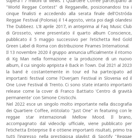
supera i 7 milioni di views. I Quartiere Coffee partecipano al
"World Reggae Contest" di Reggaeville, posizionandosi tra i
cinque finalisti e accedendo alla serata finale dell'Ostróda
Reggae Festival (Polonia) il 14 agosto, vinta poi dagli olandesi
The Dubbeez. L'8 aprile 2017, in anteprima al Faq Music Club
di Grosseto, viene presentato il quarto album Conscience,
pubblicato il 5 maggio successivo per l'etichetta Red Gold
Green Label di Roma con distribuzione Pirames International.
Il 13 novembre 2020 il gruppo annuncia ufficialmente il ritorno
di Kg Man nella formazione e la produzione di un nuovo
album, il cui singolo apripista è Back in Town. Dal 2021 al 2023
la band è costantemente in tour ed ha partecipato ad
importanti festival come l'Overjam Festival in Slovenia ed il
One Love Festival di Trento. Ci sono state intanto importanti
release come la cover di Franco Battiato 'Centro di gravità
permanente' con Simone Cristicchi.
Nel 2022 esce un singolo molto importante nella discografia
dei Quartiere Coffee, intitolato "Just One" in featuring con le
reggae star internazionali Mellow Mood. Il brano,
accompagnato dal videoclip ufficiale, viene pubblicato per
l'etichetta Enterprise 8 e ottiene importanti risultati, primo tra
tutti l'ingresso nella prestigiosa playlist di Spotify "Reggae