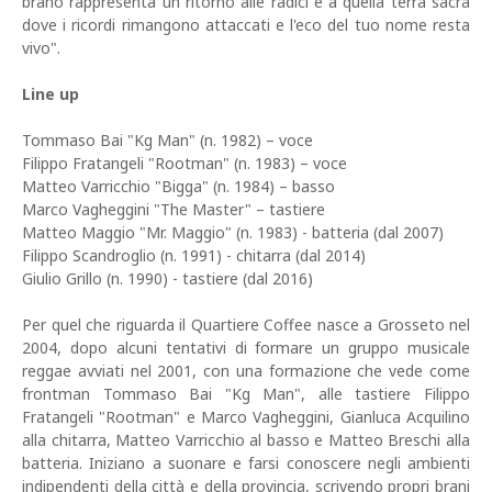
brano rappresenta un ritorno alle radici e a quella terra sacra
dove i ricordi rimangono attaccati e l'eco del tuo nome resta
vivo".
Line up
Tommaso Bai "Kg Man" (n. 1982) – voce
Filippo Fratangeli "Rootman" (n. 1983) – voce
Matteo Varricchio "Bigga" (n. 1984) – basso
Marco Vagheggini "The Master" – tastiere
Matteo Maggio "Mr. Maggio" (n. 1983) - batteria (dal 2007)
Filippo Scandroglio (n. 1991) - chitarra (dal 2014)
Giulio Grillo (n. 1990) - tastiere (dal 2016)
Per quel che riguarda il Quartiere Coffee nasce a Grosseto nel
2004, dopo alcuni tentativi di formare un gruppo musicale
reggae avviati nel 2001, con una formazione che vede come
frontman Tommaso Bai "Kg Man", alle tastiere Filippo
Fratangeli "Rootman" e Marco Vagheggini, Gianluca Acquilino
alla chitarra, Matteo Varricchio al basso e Matteo Breschi alla
batteria. Iniziano a suonare e farsi conoscere negli ambienti
indipendenti della città e della provincia, scrivendo propri brani