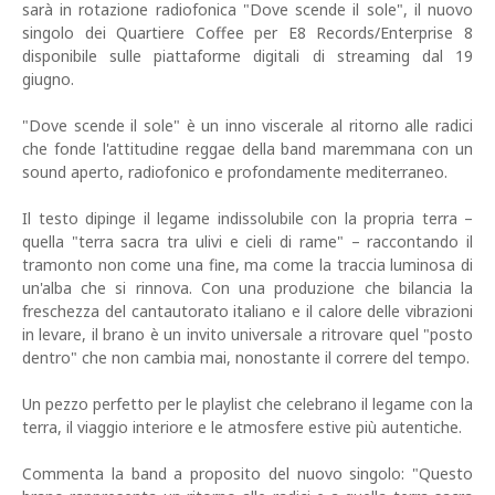
sarà in rotazione radiofonica "Dove scende il sole", il nuovo
singolo dei Quartiere Coffee per E8 Records/Enterprise 8
disponibile sulle piattaforme digitali di streaming dal 19
giugno.
"Dove scende il sole" è un inno viscerale al ritorno alle radici
che fonde l'attitudine reggae della band maremmana con un
sound aperto, radiofonico e profondamente mediterraneo.
Il testo dipinge il legame indissolubile con la propria terra –
quella "terra sacra tra ulivi e cieli di rame" – raccontando il
tramonto non come una fine, ma come la traccia luminosa di
un'alba che si rinnova. Con una produzione che bilancia la
freschezza del cantautorato italiano e il calore delle vibrazioni
in levare, il brano è un invito universale a ritrovare quel "posto
dentro" che non cambia mai, nonostante il correre del tempo.
Un pezzo perfetto per le playlist che celebrano il legame con la
terra, il viaggio interiore e le atmosfere estive più autentiche.
Commenta la band a proposito del nuovo singolo: "Questo