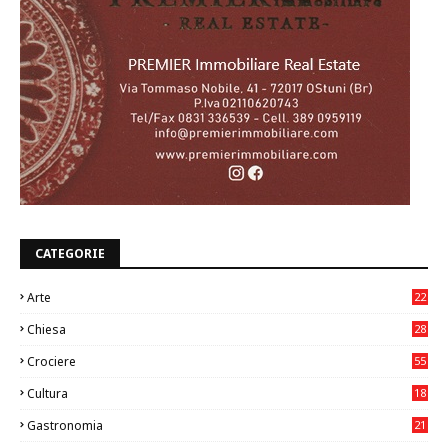
CATEGORIE
Arte
22
7
Chiesa
28
7
Crociere
55
Cultura
18
7
Gastronomia
21
8