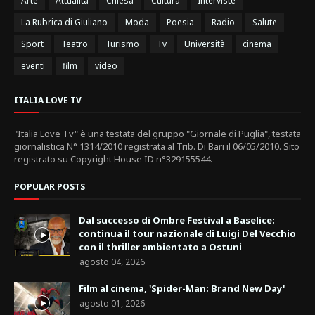
Arte
Attualità
Chiesa
Cultura
Interviste
La Rubrica di Giuliano
Moda
Poesia
Radio
Salute
Sport
Teatro
Turismo
Tv
Università
cinema
eventi
film
video
ITALIA LOVE TV
"Italia Love Tv" è una testata del gruppo "Giornale di Puglia", testata
giornalistica N° 1314/2010 registrata al Trib. Di Bari il 06/05/2010. Sito
registrato su Copyright House ID n°329155544.
POPULAR POSTS
Dal successo di Ombre Festival a Baselice:
continua il tour nazionale di Luigi Del Vecchio
con il thriller ambientato a Ostuni
agosto 04, 2026
Film al cinema, 'Spider-Man: Brand New Day'
agosto 01, 2026