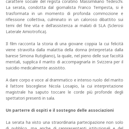
carattere sociale del regista coratino Massimiliano Tedeschi.
La serata, condotta dal giornalista Franco Tempesta, si è
trasformata in un momento di profonda commozione e
riflessione collettiva, culminato in un caloroso dibattito sui
temi del fine vita e dell'assistenza ai malati di SLA (Sclerosi
Laterale Amiotrofica).
Il film racconta la storia di una giovane coppia la cui felicità
viene stravolta dalla malattia della donna (interpretata dalla
barese Simona Rutigliano), la quale, nel pieno delle sue facoltà
mentali, supplica il marito di accompagnarla in Svizzera per il
suicidio medicalmente assistito.
A dare corpo e voce al drammatico e intenso ruolo del marito
è l’attore biscegliese Nicola Losapio, la cui interpretazione
magistrale ha saputo toccare le corde più profonde degli
spettatori presenti in sala.
Un parterre di ospiti e il sostegno delle associazioni
La serata ha visto una straordinaria partecipazione non solo
di pubblico, ma anche di rappresentanti istituzionali e del