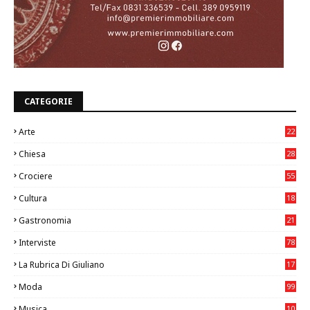
CATEGORIE
Arte
22
7
Chiesa
28
7
Crociere
55
Cultura
18
7
Gastronomia
21
8
Interviste
78
La Rubrica Di Giuliano
17
6
Moda
99
Musica
10