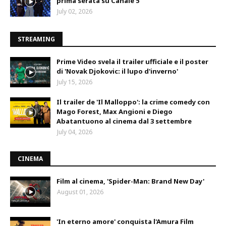
prima serata su Canale 5
July 02, 2026
STREAMING
Prime Video svela il trailer ufficiale e il poster
di 'Novak Djokovic: il lupo d'inverno'
July 15, 2026
Il trailer de 'Il Malloppo': la crime comedy con
Mago Forest, Max Angioni e Diego
Abatantuono al cinema dal 3 settembre
July 04, 2026
CINEMA
Film al cinema, 'Spider-Man: Brand New Day'
August 01, 2026
'In eterno amore' conquista l'Amura Film