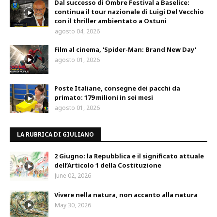
Dal successo di Ombre Festival a Baselice:
continua il tour nazionale di Luigi Del Vecchio
con il thriller ambientato a Ostuni
agosto 04, 2026
Film al cinema, 'Spider-Man: Brand New Day'
agosto 01, 2026
Poste Italiane, consegne dei pacchi da
primato: 179 milioni in sei mesi
agosto 01, 2026
LA RUBRICA DI GIULIANO
2 Giugno: la Repubblica e il significato attuale
dell’Articolo 1 della Costituzione
June 02, 2026
Vivere nella natura, non accanto alla natura
May 30, 2026