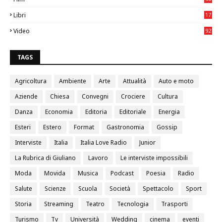
0
Libri
17
4
Video
92
0
TAGS
Agricoltura
Ambiente
Arte
Attualità
Auto e moto
Aziende
Chiesa
Convegni
Crociere
Cultura
Danza
Economia
Editoria
Editoriale
Energia
Esteri
Estero
Format
Gastronomia
Gossip
Interviste
Italia
Italia Love Radio
Junior
La Rubrica di Giuliano
Lavoro
Le interviste impossibili
Moda
Movida
Musica
Podcast
Poesia
Radio
Salute
Scienze
Scuola
Società
Spettacolo
Sport
Storia
Streaming
Teatro
Tecnologia
Trasporti
Turismo
Tv
Università
Wedding
cinema
eventi