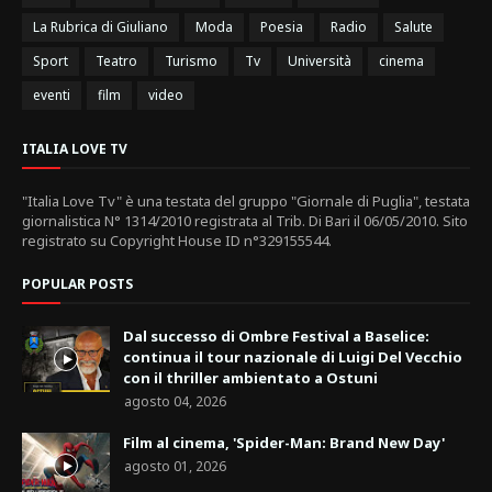
La Rubrica di Giuliano
Moda
Poesia
Radio
Salute
Sport
Teatro
Turismo
Tv
Università
cinema
eventi
film
video
ITALIA LOVE TV
"Italia Love Tv" è una testata del gruppo "Giornale di Puglia", testata
giornalistica N° 1314/2010 registrata al Trib. Di Bari il 06/05/2010. Sito
registrato su Copyright House ID n°329155544.
POPULAR POSTS
Dal successo di Ombre Festival a Baselice:
continua il tour nazionale di Luigi Del Vecchio
con il thriller ambientato a Ostuni
agosto 04, 2026
Film al cinema, 'Spider-Man: Brand New Day'
agosto 01, 2026