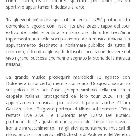
con gli autori, teatro, cabaret, spettacoli per famiglie, eventi
sportivi e appuntamenti dedicati all'arte.
Tra gli eventi più attesi spicca il concerto di NEK, protagonista
domenica 9 agosto con "Nek Hits Live 2026", tappa del tour
estivo del celebre artista emiliano che da oltre trent'anni
rappresenta una delle voci più amate della musica italiana. Un
appuntamento destinato a richiamare pubblico da tutto il
territorio, offrendo agli ospiti dell'isola l'occasione di vivere dal
vivo i grandi successi che hanno segnato la storia della musica
italiana.
La grande musica proseguirà mercoledì 12 agosto con
Dolcenera in concerto, mentre domenica 16 agosto saliranno
sul palco i Neri per Caso, gruppo simbolo della musica a
cappella italiana, protagonisti del loro tour 2026. Tra gli
appuntamenti musicali più attesi figurano anche Chiara
Galiazzo, che il 2 agosto porterà ad Albarella il concerto "Odio
l'estate Live 2026", e BluBordò feat. Diana Del Bufalo,
protagonisti il 6 agosto di uno spettacolo che unisce musica,
ironia e intrattenimento. Tra gli altri appuntamenti musicali di
rilievo anche il concerto dell'Orchestra di Padova e del Veneto,