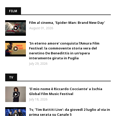
FILM
Film al cinema, 'Spider-Man: Brand New Day'
August 01, 2026
'In eterno amore' conquista l'Amura Film
Festival: la commovente storia vera del
neretino De Benedittis in un'opera
interamente girata in Puglia
July 29, 2026
TV
'Il mio nome è Riccardo Cocciante' a Ischia
Global Film Music Festival
July 18, 2026
Tv, 'Tim Battiti Live': da giovedì 2 luglio al via in
prima serata su Canale 5