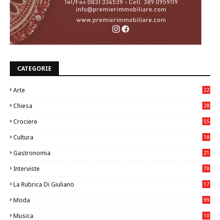
CATEGORIE
Arte
22
7
Chiesa
28
7
Crociere
55
Cultura
18
7
Gastronomia
21
8
Interviste
78
La Rubrica Di Giuliano
17
6
Moda
99
Musica
10