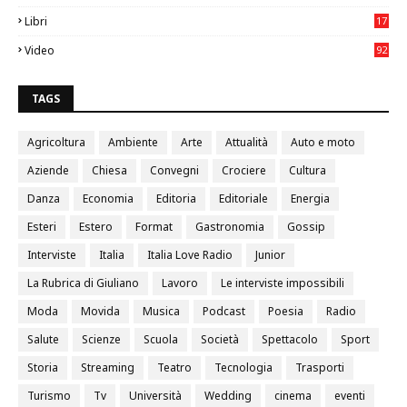
0
Libri
17
4
Video
92
0
TAGS
Agricoltura
Ambiente
Arte
Attualità
Auto e moto
Aziende
Chiesa
Convegni
Crociere
Cultura
Danza
Economia
Editoria
Editoriale
Energia
Esteri
Estero
Format
Gastronomia
Gossip
Interviste
Italia
Italia Love Radio
Junior
La Rubrica di Giuliano
Lavoro
Le interviste impossibili
Moda
Movida
Musica
Podcast
Poesia
Radio
Salute
Scienze
Scuola
Società
Spettacolo
Sport
Storia
Streaming
Teatro
Tecnologia
Trasporti
Turismo
Tv
Università
Wedding
cinema
eventi