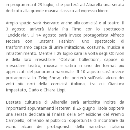
in programma il 23 luglio, che porterà ad Albarella una serata
dedicata alla grande musica classica ad ingresso libero.
Ampio spazio sarà riservato anche alla comicità e al teatro. Il
3 agosto arriverà Maria Pia Timo con lo spettacolo
"EncicloPia". Il 14 agosto sarà invece protagonista Alfredo
Nocera con "Instant Fashion", uno spettacolo di
trasformismo capace di unire imitazione, costume, musica e
intrattenimento. Mentre il 29 luglio sarà la volta degli Oblivion
e della loro irresistibile "Oblivion Collection", capace di
mescolare teatro, musica e satira in uno dei format più
apprezzati del panorama nazionale. Il 10 agosto sarà invece
protagonista lo Zelig Show, che porterà sull'isola alcuni dei
volti più noti della comicità italiana, tra cui Gianluca
Impastato, Dado e Chiara Lippi.
L'estate culturale di Albarella sarà arricchita inoltre da
importanti appuntamenti letterari. Il 26 giugno l'isola ospiterà
una serata dedicata ai finalisti della 64ª edizione del Premio
Campiello, offrendo al pubblico l'opportunità di incontrare da
vicino alcuni dei protagonisti della narrativa italiana