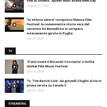
Film al cinema, 'Spider-Man: Brand New Day'
August 01, 2026
'In eterno amore' conquista l'Amura Film
Festival: la commovente storia vera del
neretino De Benedittis in un'opera
interamente girata in Puglia
July 29, 2026
TV
'Il mio nome è Riccardo Cocciante' a Ischia
Global Film Music Festival
July 18, 2026
Tv, 'Tim Battiti Live': da giovedì 2 luglio al via in
prima serata su Canale 5
July 02, 2026
STREAMING