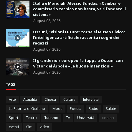
Italia e Mondiali, Alessio Sundas: «Cambiare
commissario tecnico non basta, va rifondato il
sistema»
August 08, 2026
Ostuni, “Visioni Future” torna al Museo Civico:
l’intelligenza artificiale racconta i sogni dei
ragazzi
August 07, 2026
Il grande noir europeo fa tappa a Ostuni con
Víctor del Árbol e «Le buone intenzioni»
August 07, 2026
TAGS
Arte
Attualità
Chiesa
Cultura
Interviste
La Rubrica di Giuliano
Moda
Poesia
Radio
Salute
Sport
Teatro
Turismo
Tv
Università
cinema
eventi
film
video