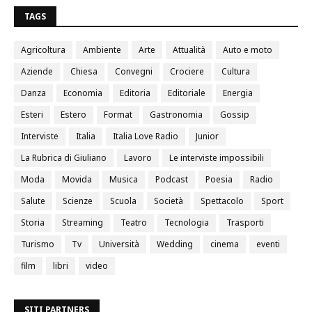
TAGS
Agricoltura
Ambiente
Arte
Attualità
Auto e moto
Aziende
Chiesa
Convegni
Crociere
Cultura
Danza
Economia
Editoria
Editoriale
Energia
Esteri
Estero
Format
Gastronomia
Gossip
Interviste
Italia
Italia Love Radio
Junior
La Rubrica di Giuliano
Lavoro
Le interviste impossibili
Moda
Movida
Musica
Podcast
Poesia
Radio
Salute
Scienze
Scuola
Società
Spettacolo
Sport
Storia
Streaming
Teatro
Tecnologia
Trasporti
Turismo
Tv
Università
Wedding
cinema
eventi
film
libri
video
SITI PARTNERS