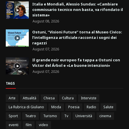
Italia e Mondiali, Alessio Sundas: «Cambiare
commissario tecnico non basta, va rifondato il
sistema»
August 08, 2026
Ostuni, “Visioni Future” torna al Museo Civico:
l’intelligenza artificiale racconta i sogni dei
ragazzi
August 07, 2026
Il grande noir europeo fa tappa a Ostuni con
Víctor del Árbol e «Le buone intenzioni»
August 07, 2026
TAGS
Arte
Attualità
Chiesa
Cultura
Interviste
La Rubrica di Giuliano
Moda
Poesia
Radio
Salute
Sport
Teatro
Turismo
Tv
Università
cinema
eventi
film
video