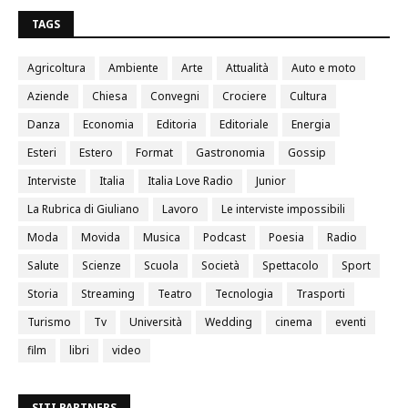
TAGS
Agricoltura
Ambiente
Arte
Attualità
Auto e moto
Aziende
Chiesa
Convegni
Crociere
Cultura
Danza
Economia
Editoria
Editoriale
Energia
Esteri
Estero
Format
Gastronomia
Gossip
Interviste
Italia
Italia Love Radio
Junior
La Rubrica di Giuliano
Lavoro
Le interviste impossibili
Moda
Movida
Musica
Podcast
Poesia
Radio
Salute
Scienze
Scuola
Società
Spettacolo
Sport
Storia
Streaming
Teatro
Tecnologia
Trasporti
Turismo
Tv
Università
Wedding
cinema
eventi
film
libri
video
SITI PARTNERS