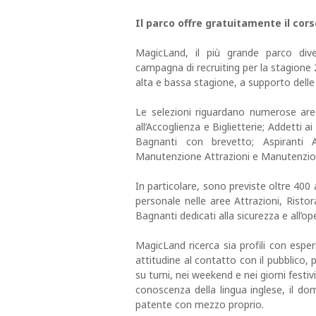
Il parco offre gratuitamente il cor
MagicLand, il più grande parco diver
campagna di recruiting per la stagione 
alta e bassa stagione, a supporto delle
Le selezioni riguardano numerose aree
all’Accoglienza e Biglietterie; Addetti a
Bagnanti con brevetto; Aspiranti Ass
Manutenzione Attrazioni e Manutenzion
In particolare, sono previste oltre 40
personale nelle aree Attrazioni, Ristor
Bagnanti dedicati alla sicurezza e all’op
MagicLand ricerca sia profili con espe
attitudine al contatto con il pubblico, 
su turni, nei weekend e nei giorni festiv
conoscenza della lingua inglese, il do
patente con mezzo proprio.