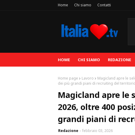
Home
Chi siamo
Contatti
HOME
CHI SIAMO
REDAZIONE
Home page
Lavoro
Magicland apre le sel
dei più grandi piani di recruiting del territori
Magicland apre le s
2026, oltre 400 pos
grandi piani di recr
Redazione
febbraio 03, 2026