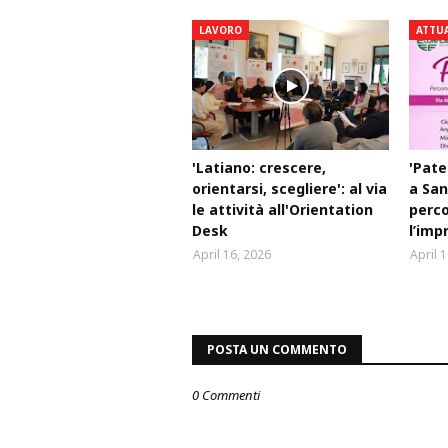
LAVORO
ATTU
'Latiano: crescere,
'Pate
orientarsi, scegliere': al via
a San
le attività all'Orientation
perco
Desk
l’imp
April 16, 2026
April 
POSTA UN COMMENTO
0 Commenti