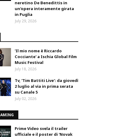
neretino De Benedittis in
un'opera interamente girata
in Puglia
July 29, 2026
'Il mio nome è Riccardo
Cocciante' a Ischia Global Film
Music Festival
July 18, 2026
Tv, 'Tim Battiti Live': da giovedì
2 luglio al via in prima serata
su Canale 5
July 02, 2026
EAMING
Prime Video svela il trailer
ufficiale e il poster di 'Novak