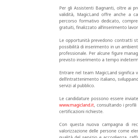
Per gli Assistenti Bagnanti, oltre ai p
validità, MagicLand offre anche a ca
percorso formativo dedicato, compr
gratuiti, finalizzato all’inserimento lavo
Le opportunità prevedono contratti s
possibilità di inserimento in un ambient
professionale. Per alcune figure mana
previsto inserimento a tempo indeterm
Entrare nel team MagicLand significa vi
dell’intrattenimento italiano, sviluppan
servizi al pubblico.
Le candidature possono essere inviate 
www.magicland.it
, consultando i profil
certificazioni richieste.
Con questa nuova campagna di recru
valorizzazione delle persone come elem
qualità del servizio e accoglienza, raf