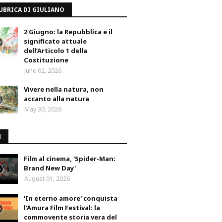
UBRICA DI GIULIANO
2 Giugno: la Repubblica e il
significato attuale
dell’Articolo 1 della
Costituzione
June 02, 2026
Vivere nella natura, non
accanto alla natura
May 30, 2026
M
Film al cinema, 'Spider-Man:
Brand New Day'
August 01, 2026
'In eterno amore' conquista
l'Amura Film Festival: la
commovente storia vera del