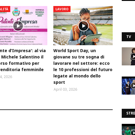
ALITÀ
LAVORO
TV
nte d’Impresa': al via
World Sport Day, un
 Michele Salentino il
giovane su tre sogna di
rso formativo per
lavorare nel settore: ecco
renditoria femminile
le 10 professioni del futuro
legate al mondo dello
14, 2026
sport
April 03, 2026
STR