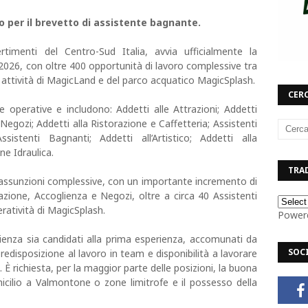
so per il brevetto di assistente bagnante.
timenti del Centro-Sud Italia, avvia ufficialmente la
2026, con oltre 400 opportunità di lavoro complessive tra
 attività di MagicLand e del parco acquatico MagicSplash.
CERC
 operative e includono: Addetti alle Attrazioni; Addetti
i Negozi; Addetti alla Ristorazione e Caffetteria; Assistenti
istenti Bagnanti; Addetti all’Artistico; Addetti alla
e Idraulica.
TRAD
0 assunzioni complessive, con un importante incremento di
azione, Accoglienza e Negozi, oltre a circa 40 Assistenti
eratività di MagicSplash.
Power
rienza sia candidati alla prima esperienza, accomunati da
SOC
predisposizione al lavoro in team e disponibilità a lavorare
i. È richiesta, per la maggior parte delle posizioni, la buona
micilio a Valmontone o zone limitrofe e il possesso della