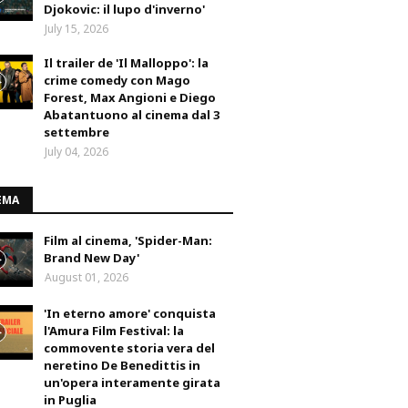
Djokovic: il lupo d'inverno'
July 15, 2026
Il trailer de 'Il Malloppo': la
crime comedy con Mago
Forest, Max Angioni e Diego
Abatantuono al cinema dal 3
settembre
July 04, 2026
EMA
Film al cinema, 'Spider-Man:
Brand New Day'
August 01, 2026
'In eterno amore' conquista
l'Amura Film Festival: la
commovente storia vera del
neretino De Benedittis in
un'opera interamente girata
in Puglia