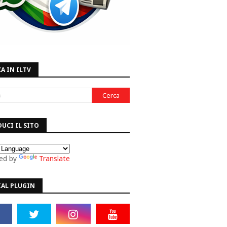
A IN ILTV
UCI IL SITO
ed by
Translate
IAL PLUGIN