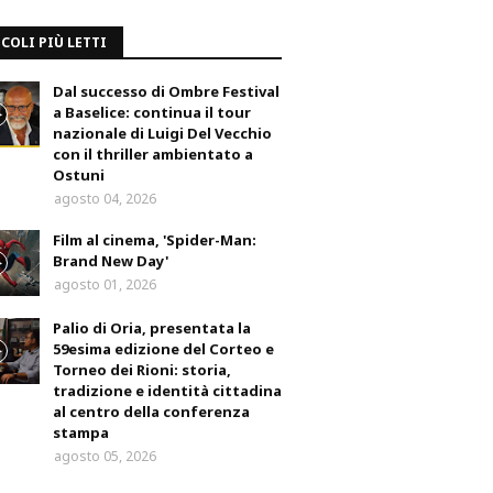
COLI PIÙ LETTI
Dal successo di Ombre Festival
a Baselice: continua il tour
nazionale di Luigi Del Vecchio
con il thriller ambientato a
Ostuni
agosto 04, 2026
Film al cinema, 'Spider-Man:
Brand New Day'
agosto 01, 2026
Palio di Oria, presentata la
59esima edizione del Corteo e
Torneo dei Rioni: storia,
tradizione e identità cittadina
al centro della conferenza
stampa
agosto 05, 2026