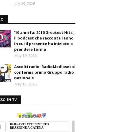
July 29, 2026
IO
'10 anni fa: 2016 Greatest Hits',
il podcast che racconta l’anno
in cui il presente ha iniziato a
prendere forma
May 19, 2026
Ascolti radio: RadioMediaset si
conferma primo Gruppo radio
nazionale
May 15, 2026
SO IN TV