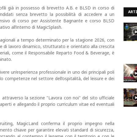
rofili già in possesso di brevetto A.B. e BLSD in corso di
ARTI
ndidati senza brevetto la possibilità di accedere a un
ensivo di corso per Assistente Bagnante e corso BLSD
rativo all’interno di MagicSplash.
tagionali a tempo determinato per la stagione 2026, con
e di lavoro dinamico, strutturato e orientato alla crescita
geriali, come il Responsabile Reparto Food & Beverage, è
inato.
vere un’esperienza professionale in uno dei principali poli
do competenze nel settore dell’ospitalità, del leisure e dei
attraverso la sezione "Lavora con noi" del sito ufficiale
i aperti e allegando il proprio curriculum vitae ed eventuali
iting, MagicLand conferma il proprio impegno nella
ento chiave per garantire elevati standard di sicurezza,
forzando al contempo il legame con il territorio e con le