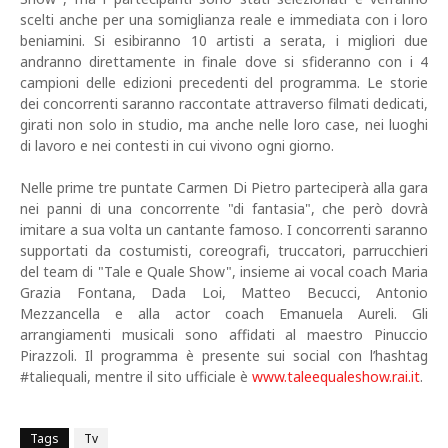
scelti anche per una somiglianza reale e immediata con i loro
beniamini. Si esibiranno 10 artisti a serata, i migliori due
andranno direttamente in finale dove si sfideranno con i 4
campioni delle edizioni precedenti del programma. Le storie
dei concorrenti saranno raccontate attraverso filmati dedicati,
girati non solo in studio, ma anche nelle loro case, nei luoghi
di lavoro e nei contesti in cui vivono ogni giorno.
Nelle prime tre puntate Carmen Di Pietro parteciperà alla gara
nei panni di una concorrente "di fantasia", che però dovrà
imitare a sua volta un cantante famoso. I concorrenti saranno
supportati da costumisti, coreografi, truccatori, parrucchieri
del team di "Tale e Quale Show", insieme ai vocal coach Maria
Grazia Fontana, Dada Loi, Matteo Becucci, Antonio
Mezzancella e alla actor coach Emanuela Aureli. Gli
arrangiamenti musicali sono affidati al maestro Pinuccio
Pirazzoli. Il programma è presente sui social con l’hashtag
#taliequali, mentre il sito ufficiale è
www.taleequaleshow.rai.it
.
Tags
Tv