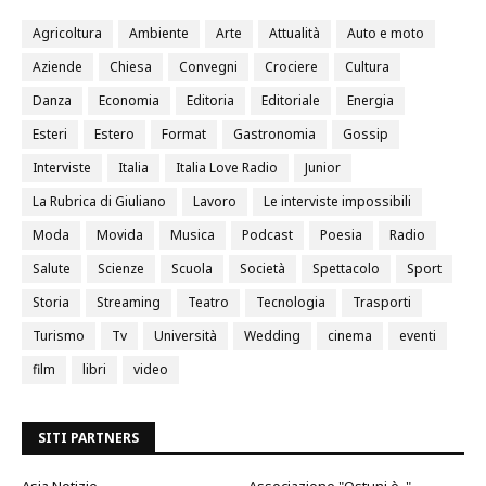
Agricoltura
Ambiente
Arte
Attualità
Auto e moto
Aziende
Chiesa
Convegni
Crociere
Cultura
Danza
Economia
Editoria
Editoriale
Energia
Esteri
Estero
Format
Gastronomia
Gossip
Interviste
Italia
Italia Love Radio
Junior
La Rubrica di Giuliano
Lavoro
Le interviste impossibili
Moda
Movida
Musica
Podcast
Poesia
Radio
Salute
Scienze
Scuola
Società
Spettacolo
Sport
Storia
Streaming
Teatro
Tecnologia
Trasporti
Turismo
Tv
Università
Wedding
cinema
eventi
film
libri
video
SITI PARTNERS
Asia Notizie
Associazione "Ostuni è.."