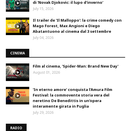
di 'Novak Djokovic: il lupo d'inverno'
July 15, 2026
Il trailer de 'Il Malloppo': la crime comedy con
Mago Forest, Max Angioni e Diego
Abatantuono al cinema dal 3 settembre
July 04, 2026
CINEMA
Film al cinema, 'Spider-Man: Brand New Day'
August 01, 2026
'In eterno amore' conquista l'Amura Film
Festival: la commovente storia vera del
neretino De Benedittis in un'opera
interamente girata in Puglia
July 29, 2026
RADIO