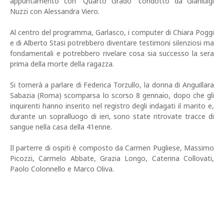
appuntamento con “Quarto Grado” condotto da Gianluigi
Nuzzi con Alessandra Viero.
Al centro del programma, Garlasco, i computer di Chiara Poggi
e di Alberto Stasi potrebbero diventare testimoni silenziosi ma
fondamentali e potrebbero rivelare cosa sia successo la sera
prima della morte della ragazza.
Si tornerà a parlare di Federica Torzullo, la donna di Anguillara
Sabazia (Roma) scomparsa lo scorso 8 gennaio, dopo che gli
inquirenti hanno inserito nel registro degli indagati il marito e,
durante un sopralluogo di ieri, sono state ritrovate tracce di
sangue nella casa della 41enne.
Il parterre di ospiti è composto da Carmen Pugliese, Massimo
Picozzi, Carmelo Abbate, Grazia Longo, Caterina Collovati,
Paolo Colonnello e Marco Oliva.