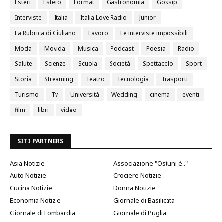
Esteri
Estero
Format
Gastronomia
Gossip
Interviste
Italia
Italia Love Radio
Junior
La Rubrica di Giuliano
Lavoro
Le interviste impossibili
Moda
Movida
Musica
Podcast
Poesia
Radio
Salute
Scienze
Scuola
Società
Spettacolo
Sport
Storia
Streaming
Teatro
Tecnologia
Trasporti
Turismo
Tv
Università
Wedding
cinema
eventi
film
libri
video
SITI PARTNERS
Asia Notizie
Associazione "Ostuni è.."
Auto Notizie
Crociere Notizie
Cucina Notizie
Donna Notizie
Economia Notizie
Giornale di Basilicata
Giornale di Lombardia
Giornale di Puglia