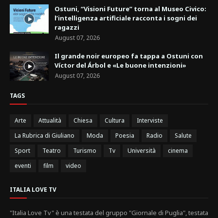
Ostuni, “Visioni Future” torna al Museo Civico:
l’intelligenza artificiale racconta i sogni dei
ragazzi
August 07, 2026
Il grande noir europeo fa tappa a Ostuni con
Víctor del Árbol e «Le buone intenzioni»
August 07, 2026
TAGS
Arte
Attualità
Chiesa
Cultura
Interviste
La Rubrica di Giuliano
Moda
Poesia
Radio
Salute
Sport
Teatro
Turismo
Tv
Università
cinema
eventi
film
video
ITALIA LOVE TV
"Italia Love Tv" è una testata del gruppo "Giornale di Puglia", testata