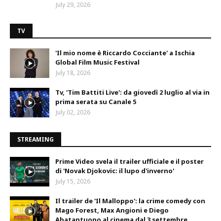
July 29, 2026
TV
'Il mio nome è Riccardo Cocciante' a Ischia
Global Film Music Festival
July 18, 2026
Tv, 'Tim Battiti Live': da giovedì 2 luglio al via in
prima serata su Canale 5
July 02, 2026
STREAMING
Prime Video svela il trailer ufficiale e il poster
di 'Novak Djokovic: il lupo d'inverno'
July 15, 2026
Il trailer de 'Il Malloppo': la crime comedy con
Mago Forest, Max Angioni e Diego
Abatantuono al cinema dal 3 settembre