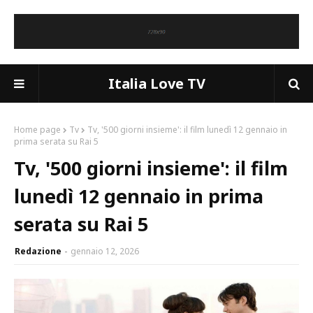
Italia Love TV
Home page
Tv
Tv, '500 giorni insieme': il film lunedì 12 gennaio in
prima serata su Rai 5
Tv, '500 giorni insieme': il film
lunedì 12 gennaio in prima
serata su Rai 5
Redazione
gennaio 12, 2026