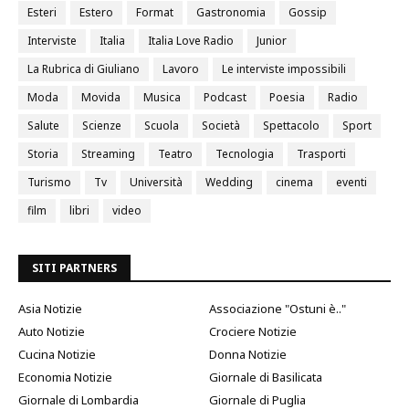
Esteri
Estero
Format
Gastronomia
Gossip
Interviste
Italia
Italia Love Radio
Junior
La Rubrica di Giuliano
Lavoro
Le interviste impossibili
Moda
Movida
Musica
Podcast
Poesia
Radio
Salute
Scienze
Scuola
Società
Spettacolo
Sport
Storia
Streaming
Teatro
Tecnologia
Trasporti
Turismo
Tv
Università
Wedding
cinema
eventi
film
libri
video
SITI PARTNERS
Asia Notizie
Associazione "Ostuni è.."
Auto Notizie
Crociere Notizie
Cucina Notizie
Donna Notizie
Economia Notizie
Giornale di Basilicata
Giornale di Lombardia
Giornale di Puglia