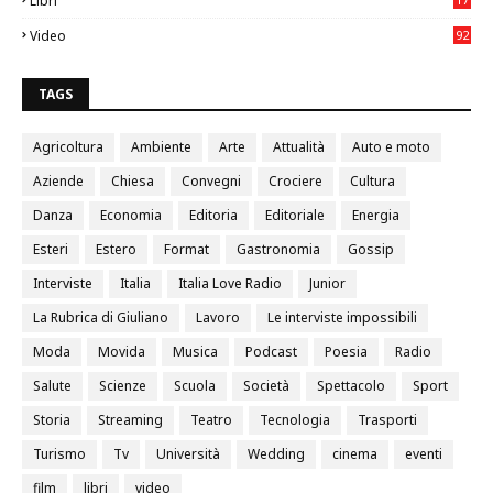
Libri
4
Video
92
0
TAGS
Agricoltura
Ambiente
Arte
Attualità
Auto e moto
Aziende
Chiesa
Convegni
Crociere
Cultura
Danza
Economia
Editoria
Editoriale
Energia
Esteri
Estero
Format
Gastronomia
Gossip
Interviste
Italia
Italia Love Radio
Junior
La Rubrica di Giuliano
Lavoro
Le interviste impossibili
Moda
Movida
Musica
Podcast
Poesia
Radio
Salute
Scienze
Scuola
Società
Spettacolo
Sport
Storia
Streaming
Teatro
Tecnologia
Trasporti
Turismo
Tv
Università
Wedding
cinema
eventi
film
libri
video