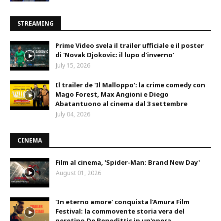
STREAMING
Prime Video svela il trailer ufficiale e il poster
di 'Novak Djokovic: il lupo d'inverno'
July 15, 2026
Il trailer de 'Il Malloppo': la crime comedy con
Mago Forest, Max Angioni e Diego
Abatantuono al cinema dal 3 settembre
July 04, 2026
CINEMA
Film al cinema, 'Spider-Man: Brand New Day'
August 01, 2026
'In eterno amore' conquista l'Amura Film
Festival: la commovente storia vera del
neretino De Benedittis in un'opera