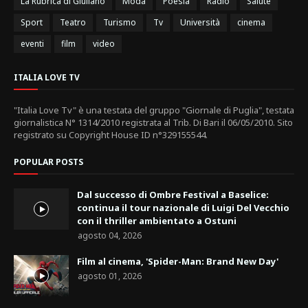
La Rubrica di Giuliano
Moda
Poesia
Radio
Salute
Sport
Teatro
Turismo
Tv
Università
cinema
eventi
film
video
ITALIA LOVE TV
"Italia Love Tv" è una testata del gruppo "Giornale di Puglia", testata
giornalistica N° 1314/2010 registrata al Trib. Di Bari il 06/05/2010. Sito
registrato su Copyright House ID n°329155544.
POPULAR POSTS
Dal successo di Ombre Festival a Baselice:
continua il tour nazionale di Luigi Del Vecchio
con il thriller ambientato a Ostuni
agosto 04, 2026
Film al cinema, 'Spider-Man: Brand New Day'
agosto 01, 2026