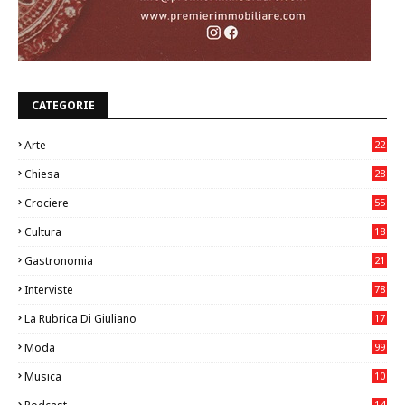
CATEGORIE
Arte
22
7
Chiesa
28
7
Crociere
55
Cultura
18
7
Gastronomia
21
8
Interviste
78
La Rubrica Di Giuliano
17
6
Moda
99
Musica
10
26
14