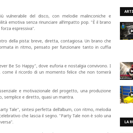
ARTI
più vulnerabile del disco, con melodie malinconiche e
lità emotiva senza rinunciare all’impatto pop. "È il brano
forza espressiva".
entro della pista: breve, diretta, contagiosa. Un brano che
ormata in ritmo, pensato per funzionare tanto in cuffia
ver Be So Happy", dove euforia e nostalgia convivono. I
e, come il ricordo di un momento felice che non tornerà
essenziale e motivazionale del progetto, una produzione
, semplice e diretto, quasi un mantra.
Party Tale", sintesi perfetta dell’album, con ritmo, melodia
celebrativo che lascia il segno. "Party Tale non è solo una
aversa".
LA R