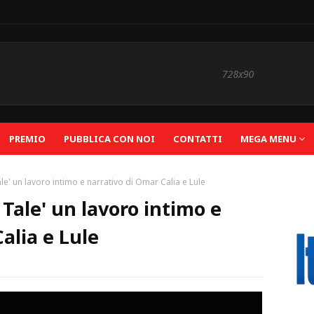
PREMIO
PUBBLICA CON NOI
CONTATTI
MEGA MENU
le' un lavoro intimo e narrativo di Omar Calia e Lule
 Tale' un lavoro intimo e
alia e Lule