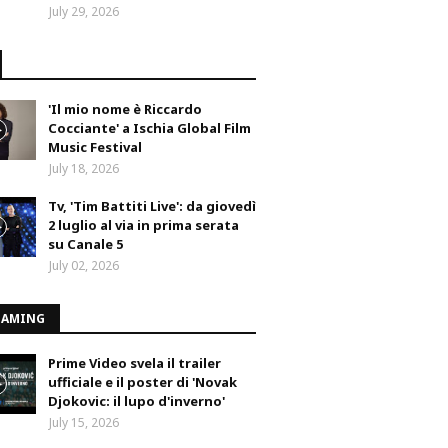
July 29, 2026
'Il mio nome è Riccardo
Cocciante' a Ischia Global Film
Music Festival
July 18, 2026
Tv, 'Tim Battiti Live': da giovedì
2 luglio al via in prima serata
su Canale 5
July 02, 2026
EAMING
Prime Video svela il trailer
ufficiale e il poster di 'Novak
Djokovic: il lupo d'inverno'
July 15, 2026