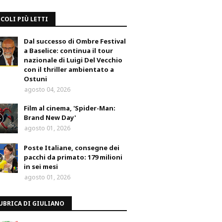
COLI PIÙ LETTI
Dal successo di Ombre Festival
a Baselice: continua il tour
nazionale di Luigi Del Vecchio
con il thriller ambientato a
Ostuni
agosto 04, 2026
Film al cinema, 'Spider-Man:
Brand New Day'
agosto 01, 2026
Poste Italiane, consegne dei
pacchi da primato: 179 milioni
in sei mesi
agosto 01, 2026
UBRICA DI GIULIANO