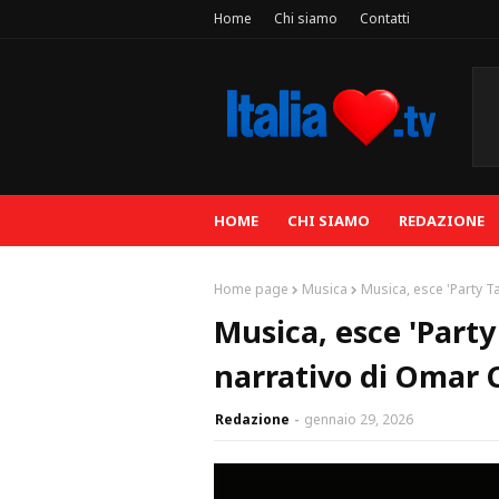
Home
Chi siamo
Contatti
HOME
CHI SIAMO
REDAZIONE
Home page
Musica
Musica, esce 'Party Ta
Musica, esce 'Party
narrativo di Omar C
Redazione
gennaio 29, 2026