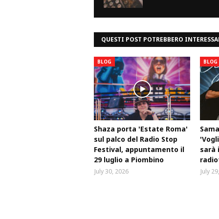
QUESTI POST POTREBBERO INTERESSA
BLOG
BLOG
Shaza porta 'Estate Roma'
Samar
sul palco del Radio Stop
'Vogli
Festival, appuntamento il
sarà 
29 luglio a Piombino
radio
July 30, 2026
July 29