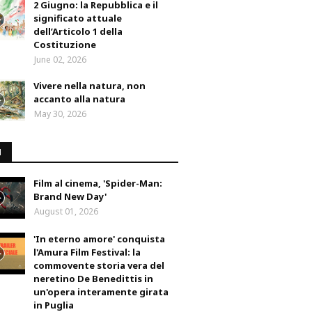
2 Giugno: la Repubblica e il
significato attuale
dell’Articolo 1 della
Costituzione
June 02, 2026
Vivere nella natura, non
accanto alla natura
May 30, 2026
M
Film al cinema, 'Spider-Man:
Brand New Day'
August 01, 2026
'In eterno amore' conquista
l'Amura Film Festival: la
commovente storia vera del
neretino De Benedittis in
un'opera interamente girata
in Puglia