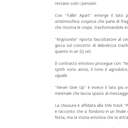
restano solo i pensieri.
Con "Fallin’ Apart" emerge il lato 
un’atmosfera sospesa che parla di fragi
che mostra le crepe, trasformandole in 
"Kryptonite" riporta l’ascoltatore al c
gioca sul concetto di debolezza trasf
quanto in un DJ set.
Il contrasto emotivo prosegue con "Ne
synth sono ariosi, il tono è agrodolc
uguale.
"Never Give Up" è invece il lato più 
minimale che lascia spazio al messaggio
La chiusura è affidata alla title track "
e racconto che si fondono in un finale 
festa, ma la storia emotiva che la attr