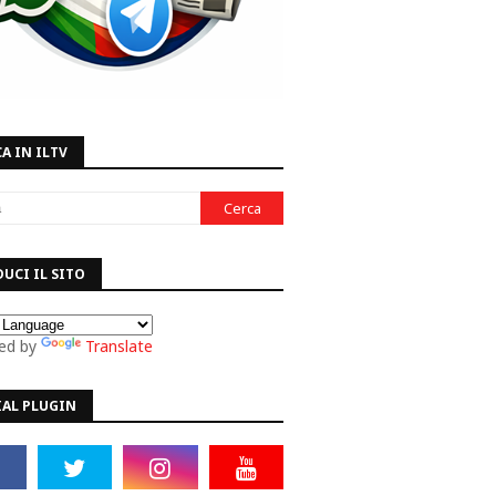
A IN ILTV
UCI IL SITO
ed by
Translate
IAL PLUGIN