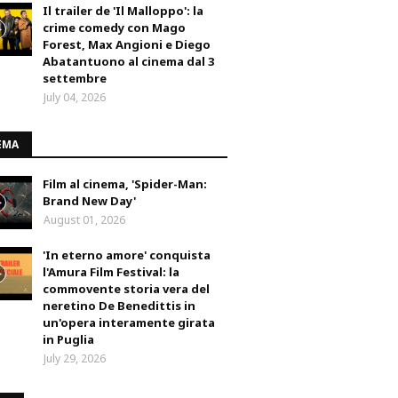
Il trailer de 'Il Malloppo': la
crime comedy con Mago
Forest, Max Angioni e Diego
Abatantuono al cinema dal 3
settembre
July 04, 2026
EMA
Film al cinema, 'Spider-Man:
Brand New Day'
August 01, 2026
'In eterno amore' conquista
l'Amura Film Festival: la
commovente storia vera del
neretino De Benedittis in
un'opera interamente girata
in Puglia
July 29, 2026