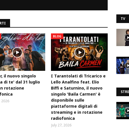
TV
RTI
BLOG
, il nuovo singolo
I Tarantolati di Tricarico e
a di te' dal 31 luglio
Lello Analfino feat. Elio
in rotazione
Biffi e Saturnino, il nuovo
STR
fonica
singolo 'Baila Carmen' è
disponibile sulle
, 2026
piattaforme digitali di
streaming e in rotazione
radiofonica
July 27, 2026